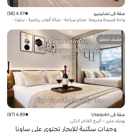
4.97 (58)
متوسط التقييم 4.97 من 5، 58 مراجعات
سباحة - صالة ألعاب رياضية - ساونا -
4.89 (87)
متوسط التقييم 4.89 من 5، 87 مراجعات
الذكي
لإيجار تحتوي على ساونا