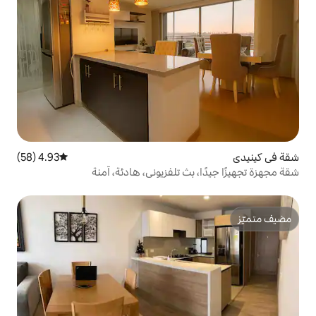
4.93 (58)
متوسط التقييم 4.93 من 5، 58 مراجعات
ث تلفزيوني، هادئة، آمنة