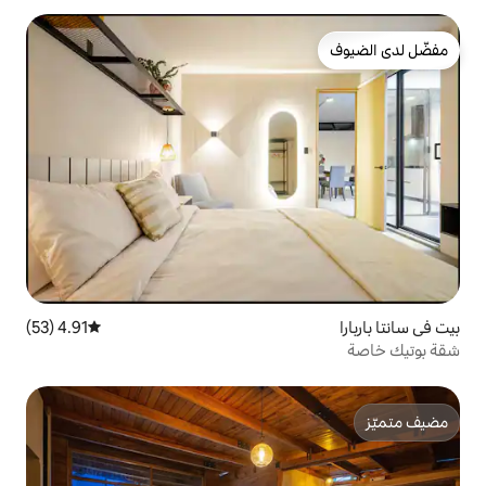
4.91 (53)
متوسط التقييم 4.91 من 5، 53 مراجعات