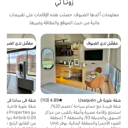
زونـا تي
: حصلت هذه الإقامات على تقييمات
 الموقع والنظافة وغيرها.
ش
مفضّل لدى الضيوف
ش
مفضّل لدى الضيوف
ع
ن
ل
ش
و
و
س
4.89 (113)
متوسط التقييم 4.89 من 5، 113 مراجعات
شقة في سانتا في
4.91 (123)
متوسط التقييم 4.91 من 5، 123 مراجعات
و
شقة فريدة مع حمام سباحة /خصم 20%/
شقة علوية فاخرة 14° | إطلالة على غروب
الشمس + حمام سباحة والمزيد
ا
قة بالقرب من مراكز
مع Viagi Properties، تبلغ رسومك على
التسوق، والحديقة 93، والمنطقة T (منطقة
Airbnb 0.00 دولار أمريكي استمتع بتجربة فريدة
الضوء الأحمر) والمنطقة المالية. يوفر Unic
من الطابق الرابع عشر في شقة علوية فاخرة مع