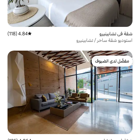
4.84 (118)
متوسط التقييم 4.84 من 5، 118 مراجعات
نيرو