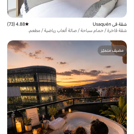
4.88 (73)
متوسط التقييم 4.88 من 5، 73 مراجعات
/ صالة ألعاب رياضية / مطعم.