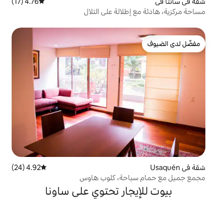
4.76 (17)
متوسط التقييم 4.76 من 5، 17 مراجعات
لالة على التلال
4.92 (24)
متوسط التقييم 4.92 من 5، 24 مراجعات
احة، كلوب هاوس
جار تحتوي على ساونا