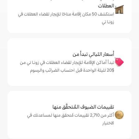
 50 مكان إقامة متاحًا للإيجار لقضاء العطلات في
دأ من
 للإيجار لقضاء العطلات في زونـا تي من
المُتحقَّق منها
 من 2,710 تقييمات مُتحقق منها لمساعدتك في