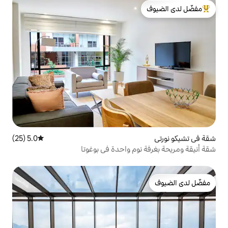
لدى الضيوف
5.0 (25)
متوسط التقييم 5.0 من 5، 25 مراجعات
م واحدة في بوغوتا