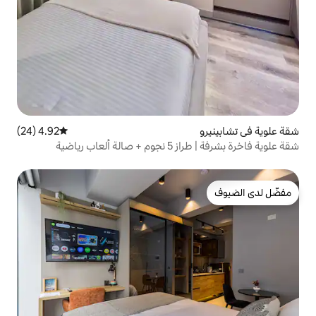
4.92 (24)
متوسط التقييم 4.92 من 5، 24 مراجعات
ب رياضية