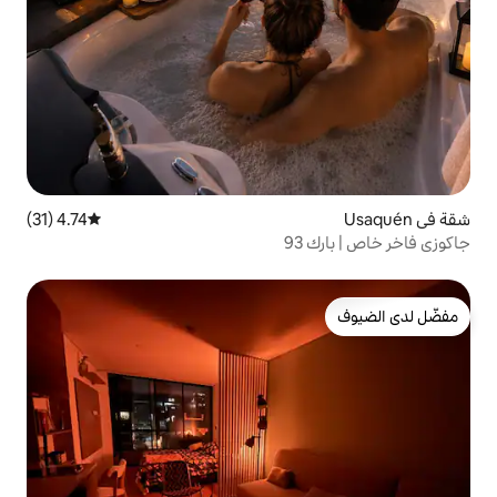
4.74 (31)
متوسط التقييم 4.74 من 5، 31 مراجعات