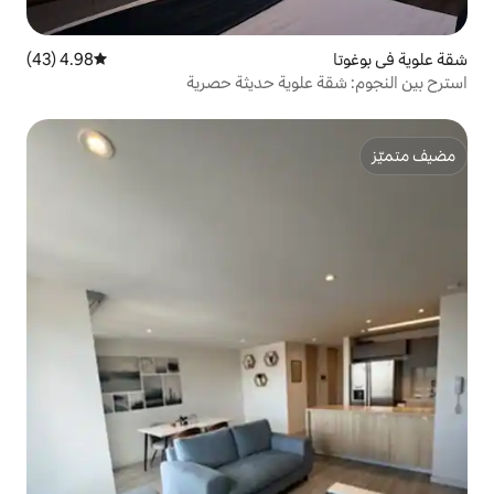
4.98 (43)
متوسط التقييم 4.98 من 5، 43 مراجعات
وية حديثة حصرية