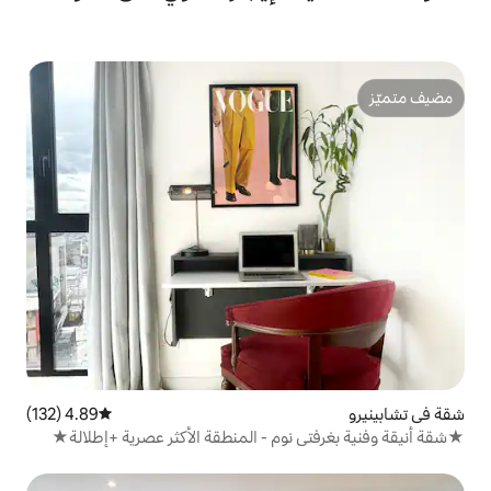
4.89 (132)
متوسط التقييم 4.89 من 5، 132 مراجعات
نوم - المنطقة الأكثر عصرية +إطلالة★