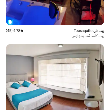
4.78 (45)
متوسط التقييم 4.78 من 5، 45 مراجعات