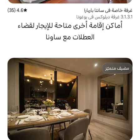
4.6 (35)
متوسط التقييم 4.6 من 5، 35 مراجعات
خرى متاحة للإيجار لقضاء
لات مع ساونا