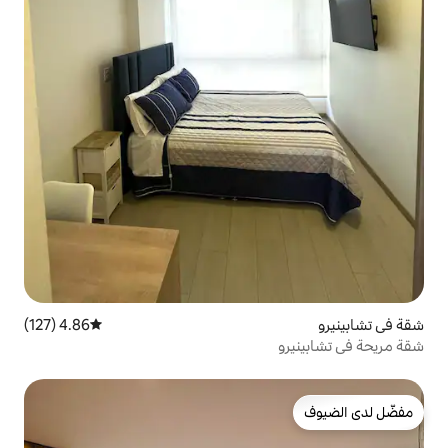
4.86 (127)
متوسط التقييم 4.86 من 5، 127 مراجعات