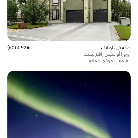
4.92 (60)
متوسط التقييم 4.92 من 5، 60 مراجعات