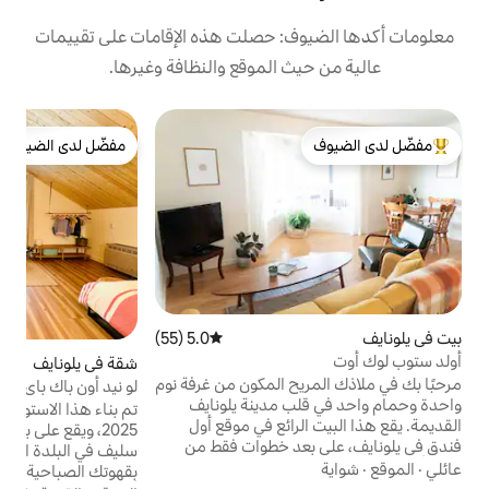
: حصلت هذه الإقامات على تقييمات
 الموقع والنظافة وغيرها.
ب
مفضّل لدى الضيوف
ب
لدى الضيوف
مفضّل لدى الضيوف
إ
س
و
ا
ك
ا
م
و
ه
5.0 (55)
متوسط التقييم 5.0 من 5، 55 مراجعات
م
شقة في يلونايف
5.0 (7)
متوسط التقييم 5.0 من 5، 7 م
ح المكون من غرفة نوم
لو نيد أون باك باي
س
 مدينة يلونايف
رق
تم بناء هذا الاستوديو الفريد حديثًا في نوفمبر
رائع في موقع أول
2025، ويقع على بعد خطوات من بحيرة جريت
عد خطوات فقط من
سليف في البلدة القديمة في يلو نايف. استمتع
حية والمطاعم. يطل
بقهوتك الصباحية على ضفاف البحيرة في الصيف
ح الخاص على بحيرة