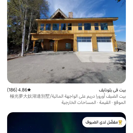
4.86 (186)
متوسط التقييم 4.86 من 5، 186 مراجعات
هة المائية/極光夢大奴湖邊別墅
 الخارجية
لدى الضيوف