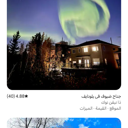
4.88 (40)
متوسط التقييم 4.88 من 5، 40 مراجعات