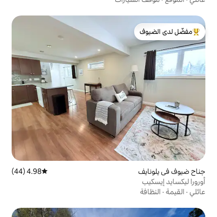
لدى الضيوف
4.98 (44)
متوسط التقييم 4.98 من 5، 44 مراجعات