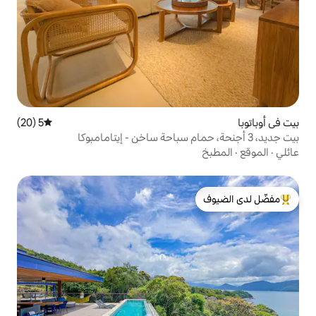
5 (20)
متوسط التقييم 5 من 5، 20 مراجعات
لدى الضيوف