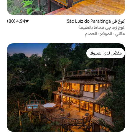
4.94 (80)
متوسط التقييم 4.94 من 5، 80 مراجعات