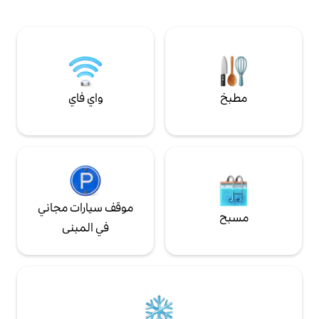
عيش لحظات لا تُنسى.
 الأسماك، الوقوف،
واي فاي
موقف سيارات مجاني
في المبنى