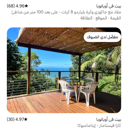
4.96 (68)
متوسط التقييم 4.96 من 5، 68 مراجعات
ملاذ مع جاكوزي وكرة بلياردو 8 كرات - على بعد 100 متر من شاطئ
4.97 (30)
متوسط التقييم 4.97 من 5، 30 مراجعات