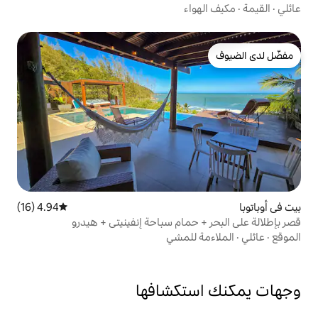
ء
4.94 (16)
متوسط التقييم 4.94 من 5، 16 مراجعات
حمام سباحة إنفينيتي + هيدرو
للمشي
تكشافها