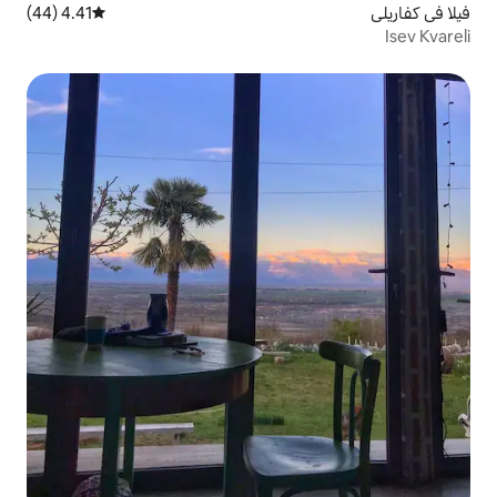
4.41 (44)
متوسط التقييم 4.41 من 5، 44 مراجعات