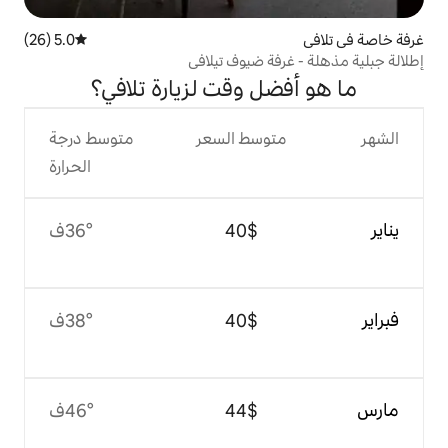
5.0 (26)
متوسط التقييم 5.0 من 5، 26 مراجعات
ة ضيوف تيلافي
ل وقت لزيارة تلافي؟
وسط السعر
متوسط درجة
الحرارة
$‏40
36°ف
$‏40
38°ف
$‏44
46°ف