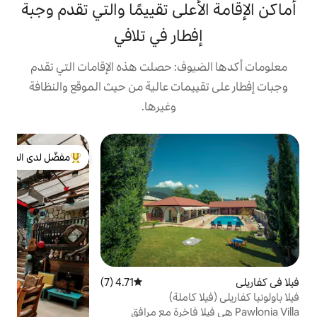
على تقييمًا والتي تقدم وجبة
طار في تلافي
ف: حصلت هذه الإقامات التي تقدم
مات عالية من حيث الموقع والنظافة
وغيرها.
بي
مفضّل لدى الضيوف
ب
من أبرز البيوت المفضّلة لدى الضيوف
ع
ع
ل
ا
إ
ا
و
ف
4.71 (7)
متوسط التقييم 4.71 من 5، 7 مراجعات
ا
كاملة)
ح
ي فيلا فاخرة مع مرافق
ا