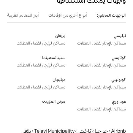
تكشافها
ع أخرى من الإقامات
أبرز المعالم القريبة
يريفان
ت
مساكن للإيجار لقضاء العطلات
ستيبانسميندا
ت
مساكن للإيجار لقضاء العطلات
ديليجان
ت
مساكن للإيجار لقضاء العطلات
عرض المزيد
ت
ي
Telavi Municipality
تلافي