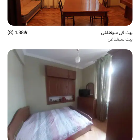
4.38 (8)
متوسط التقييم 4.38 من 5، 8 مراجعات