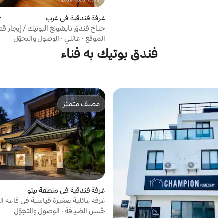
غرفة فندقية في غرب
مت
جناح فندق تايشونغ البوتيك / إيجار قص
سوجو / منطقة كينماي التجارية / تساو
الموقع
·
عائلي
·
الوصول والتجوّل
متحف العلوم والتكنولوجيا
فندق بوتيك به فناء
مضيف متميّز
مضيف متميّز
غرفة فندقية في منطقة بيتو
غرفة عائلية صغيرة قياسية في قاعة ال
الساخن - بدون إفطار
حُسن الضيافة
·
الوصول والتجوّل