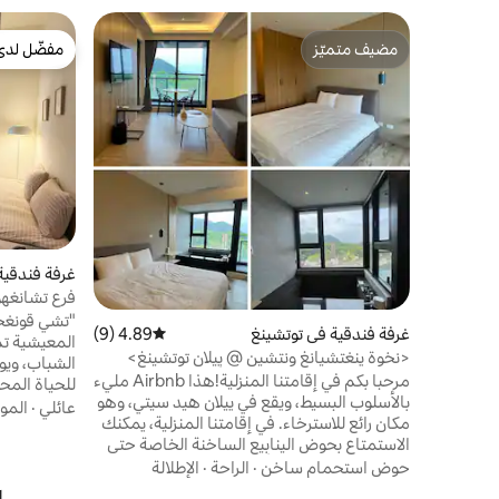
مضيف متميّز
مفضّل لدى
مضيف متميّز
مفضّل لدى
غرفة فندقية
فرع تشانغهو
كينج
"تشي قونغج
غرفة فندقية في توتشينغ
4.89 (9)
متوسط التقييم 4.89 من 5، 9 مراجعات
المعيشية تم
<نخوة ينغتشيانغ ونتشين @ ييلان توتشينغ>
الشباب، ويوف
ينابيع حارة (يمكن ترتيب عدة أنواع من الغرف
مرحبا بكم في إقامتنا المنزلية!هذا Airbnb مليء
للحياة المح
لمجموعة من الأصدقاء، يرجى الاستفسار أولاً)/
بالأسلوب البسيط، ويقع في ييلان هيد سيتي، وهو
للتواصل، مم
عائلي
·
المو
مسموح باصطحاب الحيوانات الأليفة - يوجد
مكان رائع للاسترخاء. في إقامتنا المنزلية، يمكنك
مسبح لا متناهي مدفوع الأجر في الطابق العلوي
الاستمتاع بحوض الينابيع الساخنة الخاصة حتى
تشعر بالهدوء الخاص أثناء الاستحمام في
حوض استحمام ساخن
·
الراحة
·
الإطلالة
الحساء.تحتوي الغرفة أيضًا على شرفة ذات إطلالة