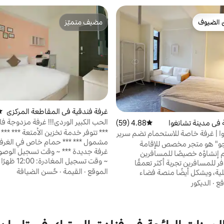
 الضيوف
مضيف متميّز
 الضيوف
مضيف متميّز
غرفة فندقية في المقاطعة المركزي
مت
ة
الحب الكبير الوردي!!! غرفة مزدوجة ف
 في مدينة تشانغوا
4.88 (59)
متوسط التقييم 4.88 من 5، 59 مراجعات
ليلي في شارع يونغتشونغ مختار · حم
*** تتوفر خدمة تخزين الأمتعة *** ***
ا | غرفة خاصة للاستحمام تضم سرير
شرفة صغيرة
مشمول *** *** حمام خاص في الغرفة 
و" هو متجر مخصص للإقامة
 إنشاؤه خصيصًا للمسافرين
~ وقت تسجيل المغادرة:
ر للمسافرين تجربة أكثر تعمقًا
الموقع
·
القيمة
·
حُسن الضيافة
لية، ويشكل أيضًا منصة فضاء
دقيقة سيرًا على الأقدام إلى سوق شارع
ا يمنح المسافرين الشعور بالسعادة
قع
·
الديكور
الليلي + 10 دقائق سيرًا على الأقد
والعودة إلى المنزل. نوع الغرفة A (سرير مزدوج
تشونغوا الليلي + توجد شرفة + نوافذ 
كبير، يمكن إضافة سرير واحد) 🛏️ سرير مزدوج
هدوء + مكان إقامة آمن + سرير جديد
كبير مقاس 6 أقدام (لشخصين بالغين وطفل
ملاءة، غطاء لحاف + طرق الحافلات قر
واحد فقط) 🚿 غرفة الاستحمام أريكة MUJI