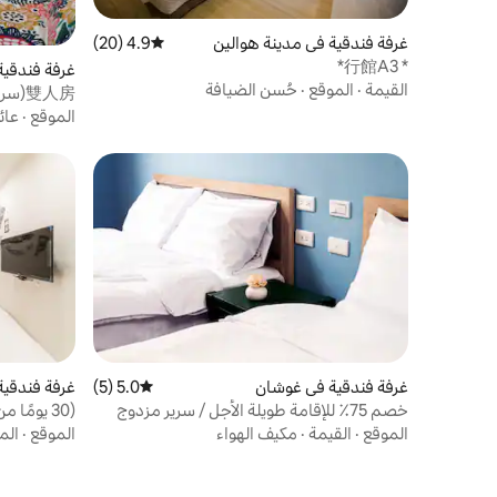
غرفة فندقية في مدينة هوالين
4.9 (20)
متوسط التقييم 4.9 من 5، 20 مراجعات
* 行館A3*
غرفة فندقية
القيمة
·
الموقع
·
حُسن الضيافة
雙人房(
محطة ينج
الموقع
·
عائ
غرفة فندقية في غوشان
5.0 (5)
متوسط التقييم 5.0 من 5، 5 مراجعات
غرفة فندقية
خصم 75٪ للإقامة طويلة الأجل / سرير مزدوج
لشخصين / سرير مزدوج × 2 / فندق هاماستا /
مترو Ximending بجانب 7-11
الموقع
·
القيمة
·
مكيف الهواء
الموقع
·
الم
خصم للإقامة طويلة الأجل