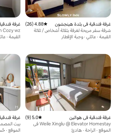
مساحة وقوف السيارات الداخلية، يمكنك إيقافها
في موقف السيارات المقابل للبوابة لمدة
دقيقتين سيرًا على الأقدام إذا لم يتم توفير موقف
للسيارات في المستقبل (يوجد حوالي 80 ~ 90
غرفة فندقية في بلدة هينجشون
4.88 (26)
متوسط التقييم 4.88 من 5، 26 مراجعات
غرفة فندقية
مكانًا لوقوف السيارات، وهو ما يكفي جدًا)
شرفة سفر مريحة لغرفة بثلاثة أشخاص / ثلاثة
 n Cozy wz
أسرة مفردة / بلدة هانشون القديمة / نزل
Double Rm
القيمة
·
عائلي
·
وجبة الإفطار
القيمة
·
عائ
سلولي
غرفة فندقية في هوالين
5.0 (9)
متوسط التقييم 5.0 من 5، 9 مراجعات
غرفة فندقية
Weile Xinglu @ Elevator Homestay في
بيت المصمم و
المدينة، يوفر تأجير دراجات مجاني!
الموقع
·
الراحة
·
هادئ
الموقع
·
حُس