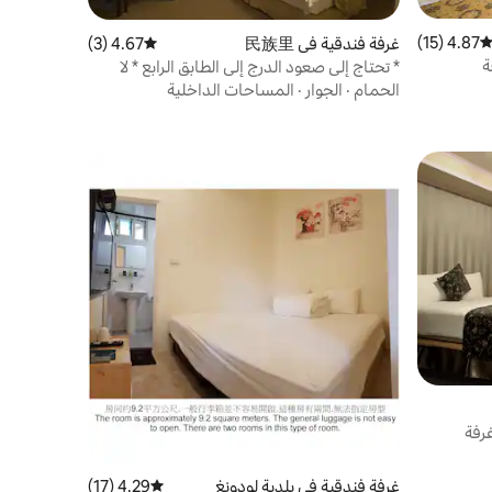
4.87 (15)
توسط التقييم 4.87 من 5، 15 مراجعات
غرفة فندقية في 民族里
4.67 (3)
متوسط التقييم 4.67 من 5، 3 مراجعات
ة
* تحتاج إلى صعود الدرج إلى الطابق الرابع * لا
ة
توجد معدات مصعد صحية ولا تنسى لياقتك
الحمام
·
الجوار
·
المساحات الداخلية
البدنية * غرفة مزدوجة بمساحة خاصة بسرير
كوين.وسط المدينة على بعد 150 مترًا من سوق
دونغ ديمون الليلي
غرفة
غرفة فندقية في بلدية لودونغ
4.29 (17)
متوسط التقييم 4.29 من 5، 17 مراجعات