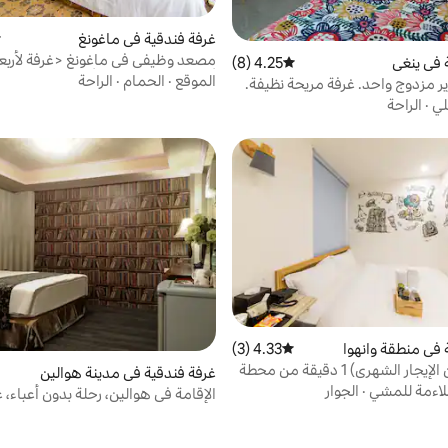
غرفة فندقية في ماغونغ
م
مصعد وظيفي في ماغونغ <غرفة لأربع
 في ينغى
4.25 (8)
متوسط التقييم 4.25 من 5، 8 مراجعات
أشخاص> مع وكالة تأجير سيارات معزز
الموقع
·
الحمام
·
الراحة
سرير مزدوج واحد. غرفة مريحة نظيفة.
مطهرة☆ يرجى الاطمئنان☆
لي
·
الراحة
 في منطقة وانهوا
4.33 (3)
متوسط التقييم 4.33 من 5، 3 مراجعات
(30 يومًا من الإيجار الشهري) 1 دقيقة من محطة
غرفة فندقية في مدينة هوالين
لاءمة للمشي
·
الجوار
الإقامة في هوالين، رحلة بدون أعباء، 
مزدوجة لشخصين ابتداءً من 1500 دولار