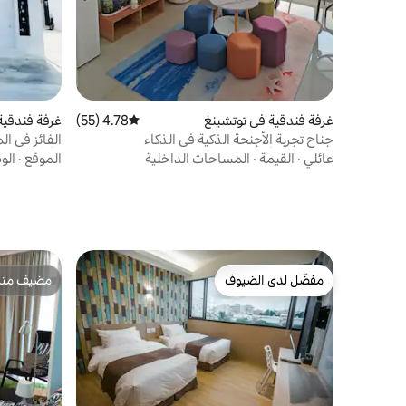
غرفة فندقية في توتشينغ
4.78 (55)
متوسط التقييم 4.78 من 5، 55 مراجعات
غرفة فندقية
جناح تجربة الأجنحة الذكية في الذكاء
الفائز في ا
الاصطناعي.أضواء مختلفة، مكيف هواء، ستائر
الأليفة. حسا
عائلي
·
القيمة
·
المساحات الداخلية
الموقع
·
الو
كهربائية، وموسيقى تشغيل صوتية واستيقاظ
موقوت
مفضّل لدى الضيوف
مضيف متمي
مفضّل لدى الضيوف
مضيف متمي