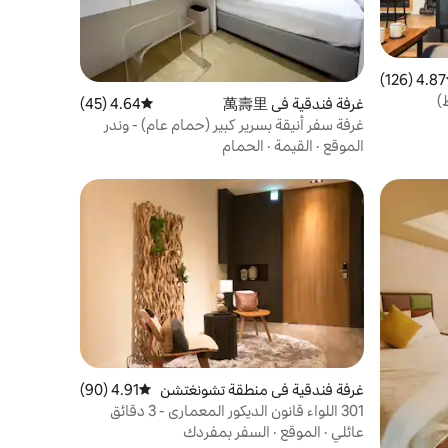
4.87 (126)
ط التقييم 4.87 من 5، 126 مراجعات
)
غرفة فندقية في 萬壽里
4.64 (45)
متوسط التقييم 4.64 من 5، 45 مراجعات
غرفة سفر أنيقة بسرير كبير (حمام عام) - وندر
وول بيوتيفول بوردير ويست جيت هول
الموقع
·
القيمة
·
الحمام
غرفة فندقية في منطقة تشونغتشن
4.91 (90)
متوسط التقييم 4.91 من 5، 90 مراجعات
غ
301 اللواء قانون الديكور المعماري - 3 دقائق
بواسطة MRT البوابة الجنوبية.Ximending.
عائلي
·
الموقع
·
السفر بمفردك