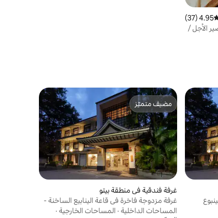
محطة حافلات دوبلكس لمشاهدة معالم
المدينة. كارفور 24 ساعة سوبر ماركت
4.95 (37)
وسط التقييم 4.95 من 5، 37 مراجعات
ير الأجل /
وداو /
مضيف متميّز
مضيف متميّز
غرفة فندقية في منطقة بيتو
ينبوع
غرفة مزدوجة فاخرة في قاعة الينابيع الساخنة -
بدون إفطار
المساحات الداخلية
·
المساحات الخارجية
·