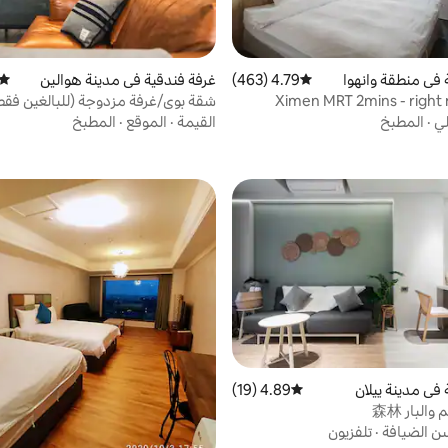
 في منطقة وانهوا
4.79 (463)
متوسط التقييم 4.79 من 5، 463 مراجعات
غرفة فندقية في مدينة هوالين
متوس
Ximen MRT 2mins - right
شقة بوي/غرفة مزدوجة (للبالغين فقط
Bathtub - 
لي
·
المطبخ
القيمة
·
الموقع
·
المطبخ
 في مدينة ييلان
4.89 (19)
متوسط التقييم 4.89 من 5، 19 مراجعات
البار 森林
ن الضيافة
·
تلفزيون