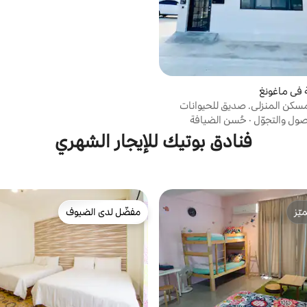
 في ماغونغ
لمسكن المنزلي. صديق للحيوانات
ب الخط الرسمي @ an99
صول والتجوّل
·
حُسن الضيافة
فنادق بوتيك للإيجار الشهري
ّز
مفضّل لدى الضيوف
ّز
مفضّل لدى الضيوف