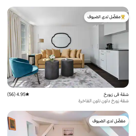
لدى الضيوف
4.95 (56)
متوسط التقييم 4.95 من 5، 56 مراجعات
رة