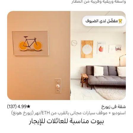
مطار
لدى الضيوف
4.99 (137)
متوسط التقييم 4.99 من 5، 137 مراجعات
من ETH/نهر (زيورخ هونغ)
بة للعائلات للإيجار