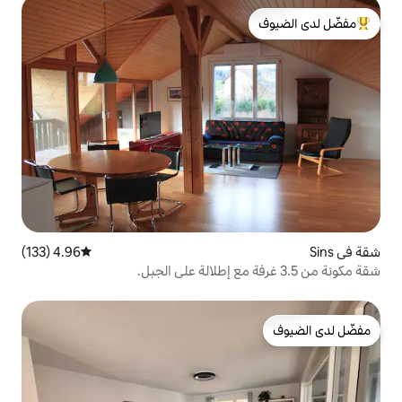
لدى الضيوف
4.96 (133)
متوسط التقييم 4.96 من 5، 133 مراجعات