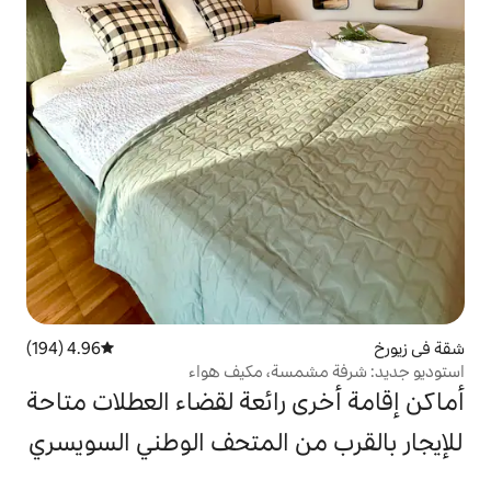
4.96 (194)
متوسط التقييم 4.96 من 5، 194 مراجعات
سة، مكيف هواء
 رائعة لقضاء العطلات متاحة
ن المتحف الوطني السويسري