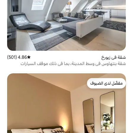
4.86 (501)
متوسط التقييم 4.86 من 5، 501 مراجعات
ينة، بما في ذلك موقف السيارات