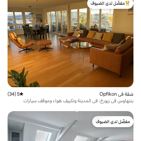
لدى الضيوف
5 (34)
متوسط التقييم 5 من 5، 34 مراجعات
دينة وتكييف هواء وموقف سيارات