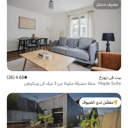
4.65 (26)
متوسط التقييم 4.65 من 5، 26 مراجعات
لدى الضيوف