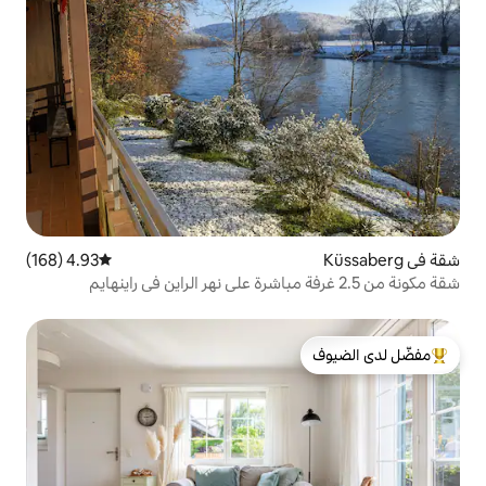
4.93 (168)
متوسط التقييم 4.93 من 5، 168 مراجعات
لدى الضيوف