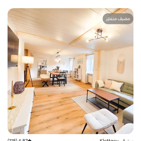
4.87 (118)
متوسط التقييم 4.87 من 5، 118 مراجعات