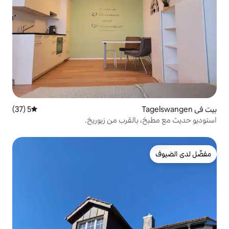
5 (37)
متوسط التقييم 5 من 5، 37 مراجعات
القرب من زيوريخ.