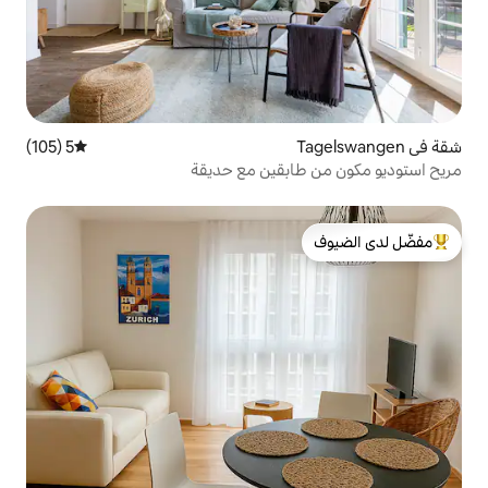
5 (105)
متوسط التقييم 5 من 5، 105 مراجعات
ابقين مع حديقة
لدى الضيوف