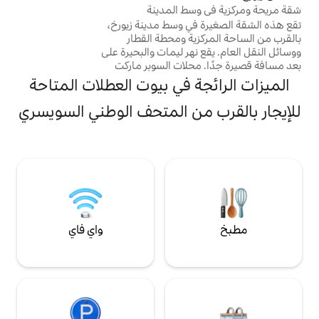
ط المدينة
التاريخ والفخامة العصرية في زيورخ. اصنع
ي وسط مدينة زيورخ،
ذكريات لا تُنسى في هذه المدينة النابضة
ة ومحطة القطار
بالحياة.
هر ليمات والبحيرة على
لات السوبر ماركت
الليلية في زيوريخ
 في بيوت العطلات المتاحة
غرفة نوم واحدة،
ي، وطاولة طعام
ن المتحف الوطني السويسري
خ مجهز بالكامل،
 ملابس. حمام مع
القصيرة أو
ال. أماكن وقوف
عة/مجانية في
واي فاي