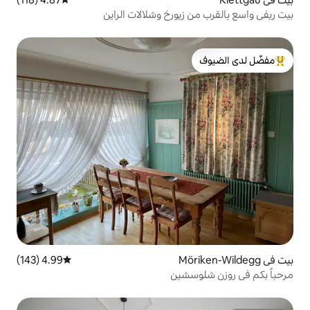
يورخ وشلالات الراين
لدى الضيوف
4.99 (143)
متوسط التقييم 4.99 من 5، 143 مراجعات
شين