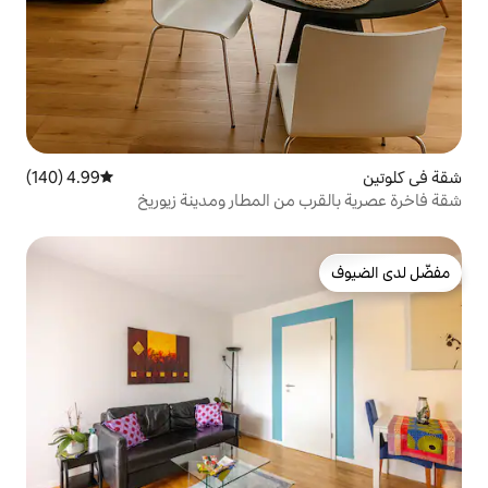
4.99 (140)
متوسط التقييم 4.99 من 5، 140 مراجعات
ن المطار ومدينة زيوريخ