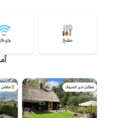
أقدم المنازل على طول الطريق هنا. لا توجد
القصب. من ا
حشود من السياح. (إنهما في جيثورن زويد.) هنا،
الزجاجية الع
لا يزال بإمكانك الاستمتاع بالهدوء الرائع وجمال
ويمكنك اكتش
قرية خيثورن القديمة. للأسف غير مناسب للرضع/
الصيف، بالإض
الأطفال من 0 إلى 8.
استئجار قار
مطبخ
واي فا
أما
مفضّل لدى الضيوف
مفضّل ل
مفضّل لدى الضيوف
من أبرز ال