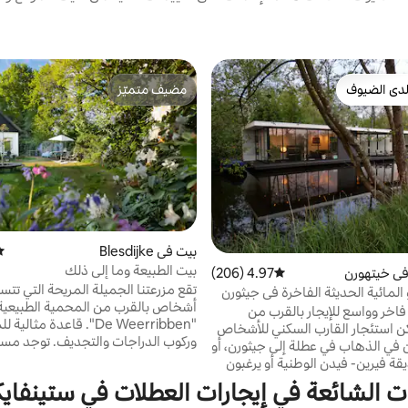
دى الضيوف
مضيف متميّز
بيوت المفضّلة لدى الضيوف
مضيف متميّز
بيت في Blesdijke
مت
بيت الطبيعة وما إلى ذلك
في خيتهورن
4.97 (206)
متوسط التقييم 4.97 من 5، 206 مراجعات
و المائية الحديثة الفاخرة في جيثورن
أشخاص بالقرب من المحمية الطبيعية 
اخر وواسع للإيجار بالقرب من
"De Weerribben". قاعدة مثال
ن استئجار القارب السكني للأشخاص
وركوب الدراجات والتجديف. توجد مسا
ن في الذهاب في عطلة إلى جيثورن، أو
للمشي من هذه المزرعة حيث يمكنك
ة فيرين- فيدن الوطنية أو يرغبون
الغابة. تبلغ
تمتاع بالسلام والهدوء. موقع فريد
ت الشائعة في إيجارات العطلات في ستينفايك
أوفيريسيل
ع إطلالة غير محجوبة على أسرة