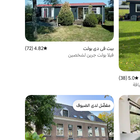
بيت في دي بولت
4.82 (72)
متوسط التقييم 4.82 من 5، 72 مراجعات
فيلا بولت جرين لشخصين
5.0 (38)
متوسط التقييم 5.0 من 5، 38 مراجعات
افة
مفضّل لدى الضيوف
مفضّل لدى الضيوف