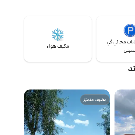
 كنت تبحث
إمكانية الوصول إلى زورقين ودراجة للرجال
 البيت
والنساء. تتيح لك العديد من طرق ركوب الدراجات
 حديقة
والمشي لمسافات طويلة والزوارق تجربة الحديقة
الوطنية Weerribben - Wieden في جميع
المواسم.
رات مجاني في
مكيف هواء
لمبنى
ند
مضيف متميّز
مضيف متميّز