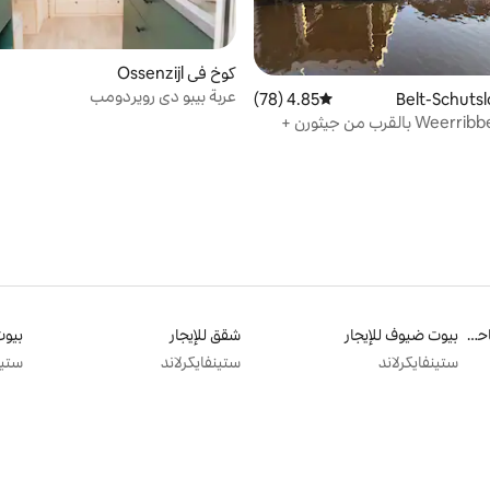
كوخ في Ossenzijl
عربة بيبو دي رويردومب
4.85 (78)
متوسط التقييم 4.85 من 5، 78 مراجعات
WeerribbenWieden بالقرب من جيثورن +
ب الكانو
مساكن للإيجار مع حمامات سباحة
بيوت ضيوف للإيجار
شقق للإيجار
بيوت
ستينفايكرلاند
ستينفايكرلاند
ستين