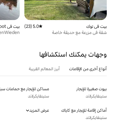
بيت في توك
5.0 (23)
متوسط التقييم 5.0 من 5، 23 مراجعات
بيت في Belt-Schutsloot
شقة في مزرعة مع حديقة خاصة
ساونا + قوار
وجهات يمكنك استكشافها
أنواع أخرى من الإقامات
أبرز المعالم القريبة
بيوت صغيرة للإيجار
ستينفايكرلاند
ستينفايكرلاند
أماكن إقامة للإيجار مع كاياك
عرض المزيد
ستينفايكرلاند