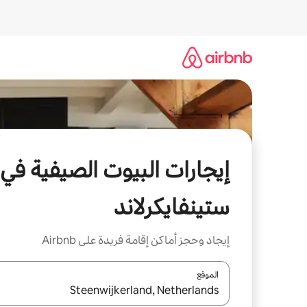
خطى
لى
لمحتوى
إيجارات البيوت الصيفية في
ستينفايكرلاند
إيجاد وحجز أماكن إقامة فريدة على Airbnb
الموقع
عند توفر النتائج، انتقل باستخدام السهمين لأعلى ولأسف