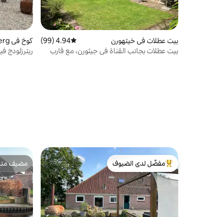
بيت عطلات في خيتهورن
4.94 (99)
متوسط التقييم 4.94 من 5، 99 مراجعات
كوخ في Kalenberg
بيت عطلات بجانب القناة في جيثورن، مع قارب
ريترزلودج في
إضافي
مفضّل لدى الضيوف
مضيف متمي
من أبرز البيوت المفضّلة لدى الضيوف
مضيف متمي