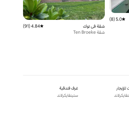
5.0 (8)
متوسط التقييم 5.0 من 5، 8 مراجعات
شقة في توك
4.84 (91)
متوسط التقييم 4.84 من 5، 91 مراجعات
شقة Ten Broeke
 للإيجار
غرف فندقية
فايكرلاند
ستينفايكرلاند