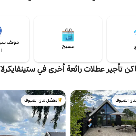
الموقع مثالي لاستكشاف هولندا! إذا
لداخل العصري، توفر الجدران
عن الهدوء، فأنت في المكان المناسب!
الية إطلالة على الطبيعة المحيطة
مجهز بكل وسائل الراحة، كما أن لديك
اف العديد من قوارب العطلات في
كبيرة مسورة تحت تصرفك.
افة إلى الطيور المختلفة. يمكن
ب شراعي مجاور.
موقف سيا
ي
مسبح
ا
كن تأجير عطلات رائعة أخرى في ستينفايكرلا
دى الضيوف
مفضّل لدى الضيوف
بيوت المفضّلة لدى الضيوف
من أبرز البيوت المفضّلة لدى الضيوف