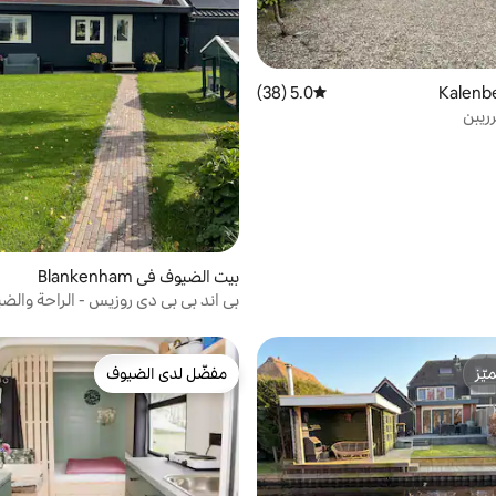
5.0 (38)
متوسط التقييم 5.0 من 5، 38 مراجعات
رريبن
بيت الضيوف في Blankenham
بي اند بي بي دي روزيس - الراحة والضي
ّز
مفضّل لدى الضيوف
ّز
مفضّل لدى الضيوف