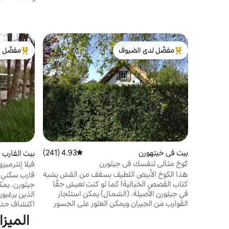
مفضّل لدى الضيوف
مفضّل ل
من أبرز البيوت المفضّلة لدى الضيوف
من أبرز ال
بيت في خيتهورن
4.93 (241)
متوسط التقييم 4.93 من 5، 241 مراجعات
بيت القارب 
كوخ مثالي لنفسك في جيثورن
فيلا إنترميز
هذا الكوخ الأبيض اللطيف بسقف من القش يشبه
قارب سكني ف
كتاب القصص الخيالية! كما لو كنت تعيش حقًا
جيثورن. يمك
في جيثورن الأصيلة. (الشمال) يمكن استئجار
الذين يرغبو
القوارب من الجيران ويمكن العثور على الجسور
اكتشاف حديق
الجميلة على بعد 6 دقائق سيرًا على الأقدام فقط.
فقط في الاس
الميزا
هذا هو المكان الذي نشأت فيه خيثورن، وتقع
على الماء م