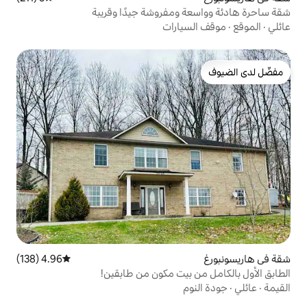
ومفروشة جيدًا وقريبة
ارات
4.96 (138)
متوسط التقييم 4.96 من 5، 138 مراجعات
بيت مكون من طابقين!