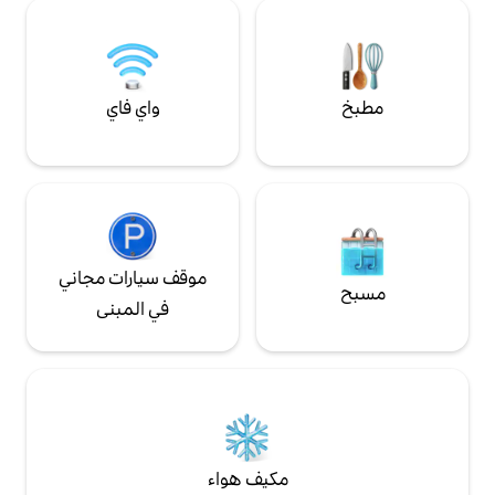
 إعادته بعد
إقامتك اليوم وابدأ التخطيط!
واي فاي
موقف سيارات مجاني
في المبنى
مكيف هواء