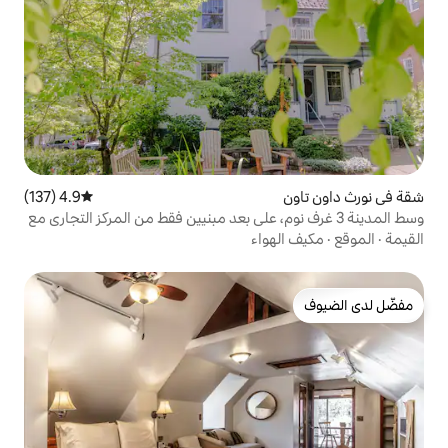
4.9 (137)
متوسط التقييم 4.9 من 5، 137 مراجعات
 غرف نوم، على بعد مبنيين فقط من المركز التجاري مع
واء