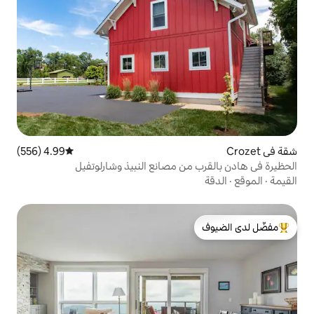
4.99 (556)
متوسط التقييم 4.99 من 5، 556 مراجعات
ن مصانع النبيذ وشارلوتفيل
لدى الضيوف