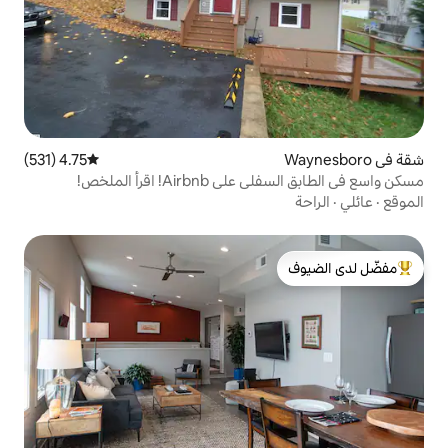
4.75 (531)
متوسط التقييم 4.75 من 5، 531 مراجعات
! اقرأ الملخص!
لدى الضيوف