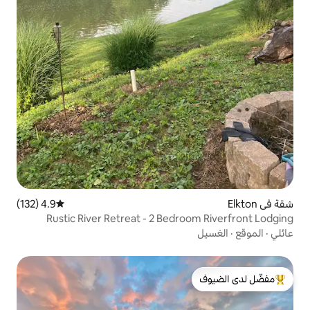
4.9 (132)
متوسط التقييم 4.9 من 5، 132 مراجعات
Rustic River Retreat - 2 Bedr
لدى الضيوف