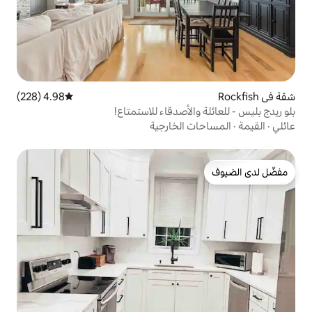
4.98 (228)
متوسط التقييم 4.98 من 5، 228 مراجعات
لأصدقاء للاستمتاع!
الخارجية