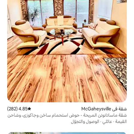
4.85 (282)
متوسط التقييم 4.85 من 5، 282 مراجعات
 - حوض استحمام ساخن وجاكوزي، وشاحن
تجوّل