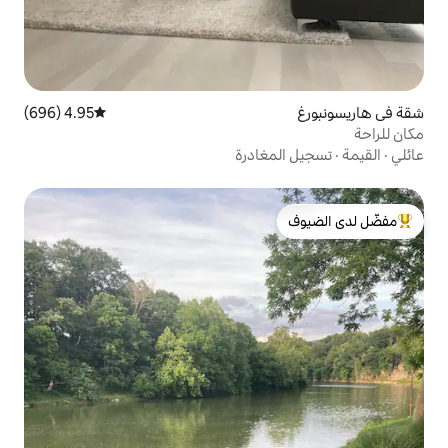
4.95 (696)
متوسط التقييم 4.95 من 5، 696 مراجعات
غادرة
لدى الضيوف