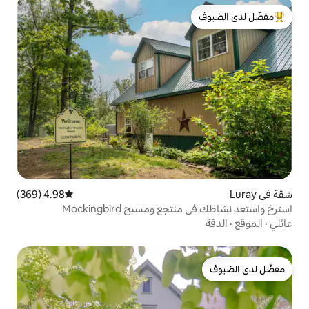
لدى الضيوف
4.98 (369)
متوسط التقييم 4.98 من 5، 369 مراجعات
ومسبح Mockingbird