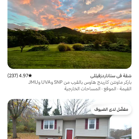
4.97 (237)
متوسط التقييم 4.97 من 5، 237 مراجعات
ن SNP وUVA وJMU
 الخارجية