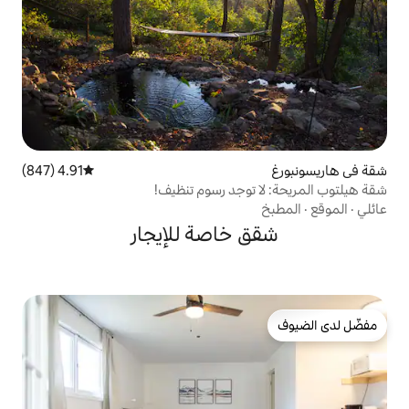
4.91 (847)
متوسط التقييم 4.91 من 5، 847 مراجعات
خاصة للإيجار