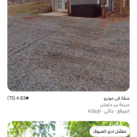
4.83 (75)
متوسط التقييم 4.83 من 5، 75 مراجعات