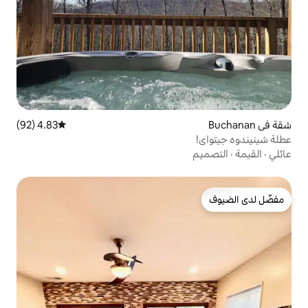
4.83 (92)
متوسط التقييم 4.83 من 5، 92 مراجعات