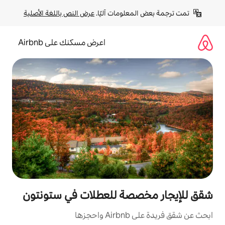
لومات آليًا. 
عرض النص باللغة الأصلية
اعرض مسكنك على Airbnb
صة للعطلات في ستونتون
ها