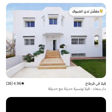
لدى الضيوف
4.96 (26)
متوسط التقييم 4.96 من 5، 26 مراجعات
يثة مع حديقة