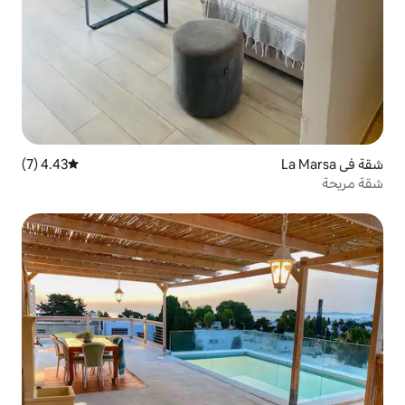
4.43 (7)
متوسط التقييم 4.43 من 5، 7 مراجعات