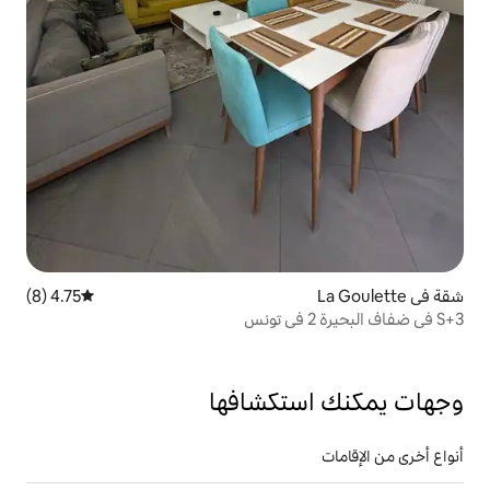
4.75 (8)
متوسط التقييم 4.75 من 5، 8 مراجعات
تكشافها