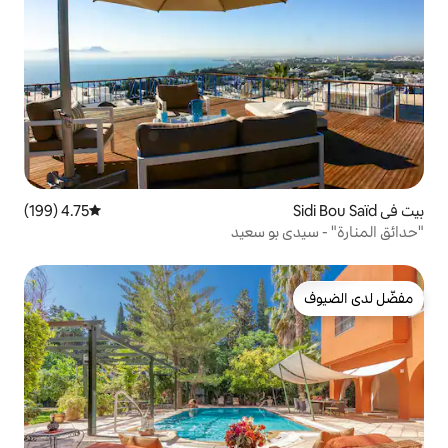
4.75 (199)
متوسط التقييم 4.75 من 5، 199 مراجعات
و سعيد