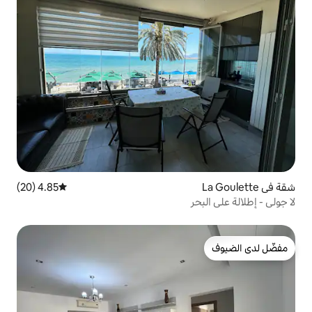
4.85 (20)
متوسط التقييم 4.85 من 5، 20 مراجعات