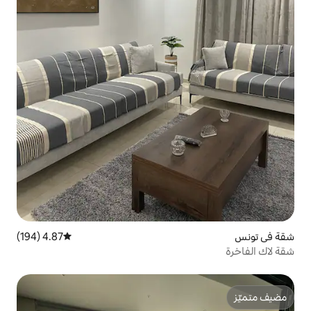
4.87 (194)
متوسط التقييم 4.87 من 5، 194 مراجعات