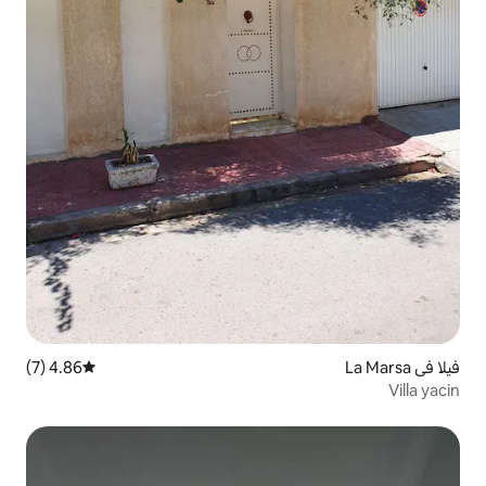
4.86 (7)
متوسط التقييم 4.86 من 5، 7 مراجعات