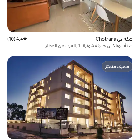
4.4 (10)
متوسط التقييم 4.4 من 5، 10 مراجعات
طار