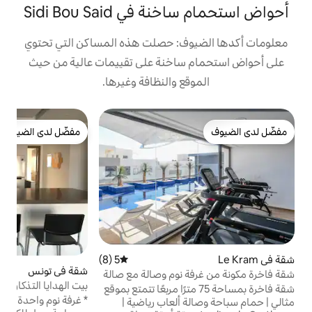
ي Sidi Bou Said
ف: حصلت هذه المساكن التي تحتوي
ساخنة على تقييمات عالية من حيث
ع والنظافة وغيرها.
ف
مفضّل لدى الضيوف
ف
مفضّل لدى الضيوف
ا
ب
و
ي
خ
ا
ر
ا
ب
5 (8)
متوسط التقييم 5 من 5، 8 مراجعات
شقة في تونس
4.92 (109)
متوسط التقييم 4.92 من 5، 109 مراجعات
ا
 نوم وصالة مع صالة
بيت الهدايا التذكارية
اج
اخرة بمساحة 75 مترًا مربعًا تتمتع بموقع
* غرفة نوم واحدة 🛌 مع سرير بمقاس كبير ،
 ألعاب رياضية |