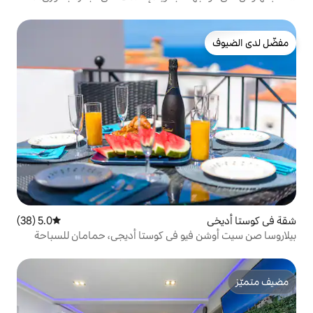
5.0 (38)
متوسط التقييم 5.0 من 5، 38 مراجعات
و في كوستا أديجي، حمامان للسباحة