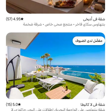
4.95 (57)
متوسط التقييم 4.95 من 5، 57 مراجعات
نتجع صحي خاص • شرفة ضخمة
5.0 (15)
متوسط التقييم 5.0 من 5، 15 مراجعات
لبحرية، إطلالات على البحر، جاكوزي، لا