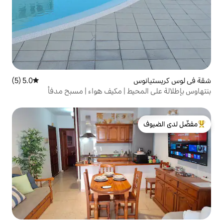
5.0 (5)
متوسط التقييم 5.0 من 5، 5 مراجعات
يط | مكيف هواء | مسبح مدفأ
لدى الضيوف