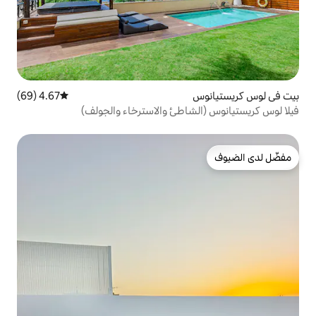
4.67 (69)
متوسط التقييم 4.67 من 5، 69 مراجعات
اطئ والاسترخاء والجولف)