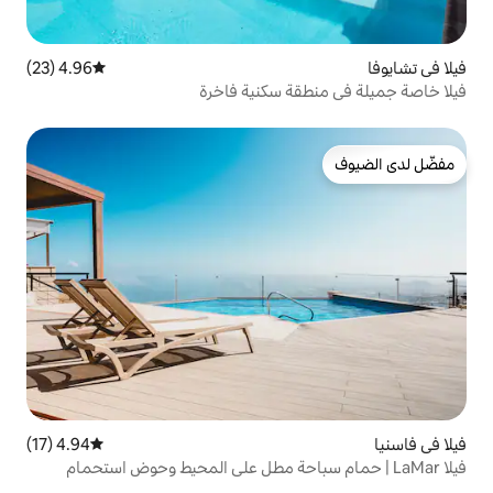
4.96 (23)
متوسط التقييم 4.96 من 5، 23 مراجعات
ة سكنية فاخرة
4.94 (17)
متوسط التقييم 4.94 من 5، 17 مراجعات
ام سباحة مطل على المحيط وحوض استحمام