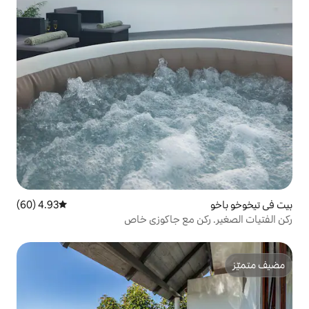
4.93 (60)
متوسط التقييم 4.93 من 5، 60 مراجعات
مع جاكوزي خاص