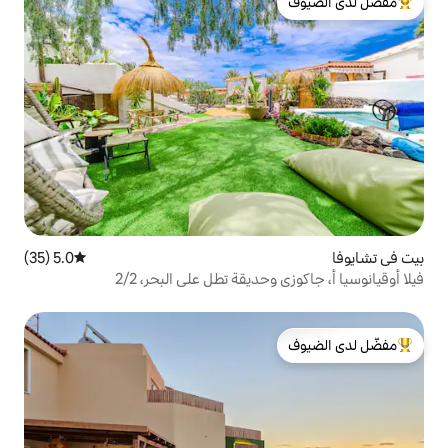
لدى الضيوف
5.0 (35)
متوسط التقييم 5.0 من 5، 35 مراجعات
ديقة تطل على البحر، 2/2
لدى الضيوف