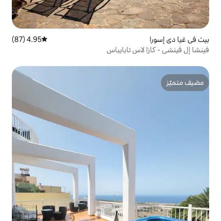
4.95 (87)
متوسط التقييم 4.95 من 5، 87 مراجعات
 تابايباس