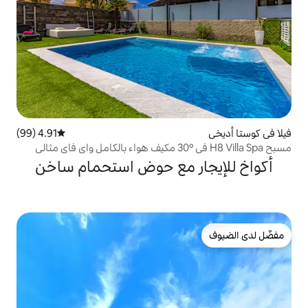
4.91 (99)
متوسط التقييم 4.91 من 5، 99 مراجعات
ر مع حوض استحمام ساخن