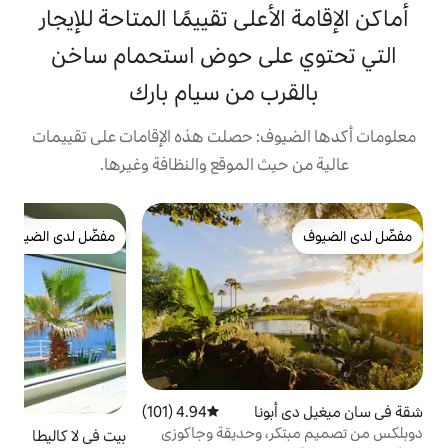
على تقييمًا المتاحة للإيجار
لى حوض استحمام ساخن
ب من سيام بارك
: حصلت هذه الإقامات على تقييمات
 الموقع والنظافة وغيرها.
ش
مفضّل لدى الضيوف
ب
مفضّل لدى الضيوف
و
ا
ه
ت
و
ع
م
م
نا
4.94 (101)
متوسط التقييم 4.94 من 5، 101 مراجعات
م
 وحديقة وجاكوزي
بيت في لا كاليطا
4.97 (107)
متوسط التقييم 4.97 من 5، 107 مراجعات