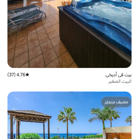
4.76 (37)
متوسط التقييم 4.76 من 5، 37 مراجعات