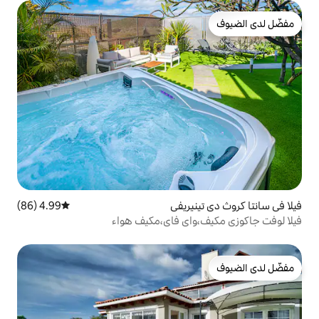
يريفي
4.99 (86)
متوسط التقييم 4.99 من 5، 86 مراجعات
اي فاي،مكيف هواء