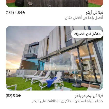
4.84 (139)
متوسط التقييم 4.84 من 5، 139 مراجعات
5.0 (52)
متوسط التقييم 5.0 من 5، 52 مراجعات
ي - إطلالات على البحر