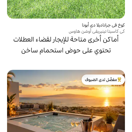
 هاوس
حة للإيجار لقضاء العطلات
 حوض استحمام ساخن
لدى الضيوف