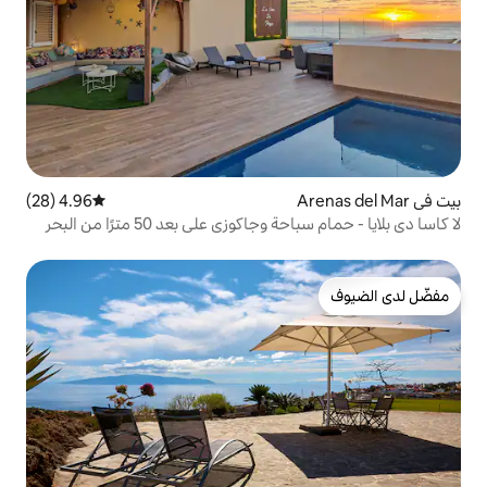
4.96 (28)
متوسط التقييم 4.96 من 5، 28 مراجعات
وزي على بعد 50 مترًا من البحر