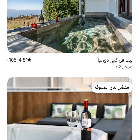
4.81 (105)
متوسط التقييم 4.81 من 5، 105 مراجعات