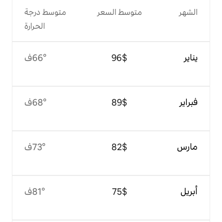
وسط السعر
متوسط درجة
الحرارة
$‏96
66°ف
$‏89
68°ف
$‏82
73°ف
$‏75
81°ف