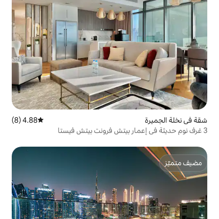
4.88 (8)
متوسط التقييم 4.88 من 5، 8 مراجعات