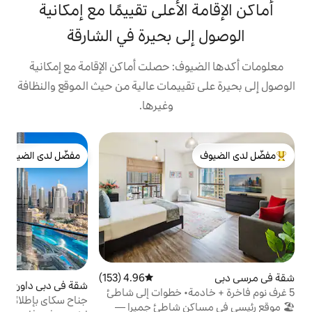
الأعلى تقييمًا مع إمكانية
ى بحيرة في الشارقة
ف: حصلت أماكن الإقامة مع إمكانية
قييمات عالية من حيث الموقع والنظافة
وغيرها.
ش
مفضّل لدى الضيوف
إ
لدى الضيوف
مفضّل لدى الضيوف
0F
n
o
g
a
1
s
l
,
4.96 (153)
متوسط التقييم 4.96 من 5، 153 مراجعات
r
شقة في دبي داون تاون
4.92 (39)
متوسط التقييم 4.92 من 5، 39 مراجعات
ة• خطوات إلى شاطئ
e
جناح سكاي بإطلالات مباشرة على البرج والنافورة
ن شاطئ جميرا —
h