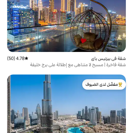
4.78 (50)
متوسط التقييم 4.78 من 5، 50 مراجعات
هي مع إطلالة على برج خليفة
لدى الضيوف