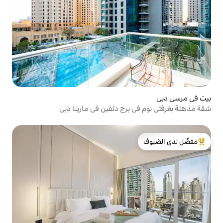
برج دلفين في مارينا دبي
لدى الضيوف