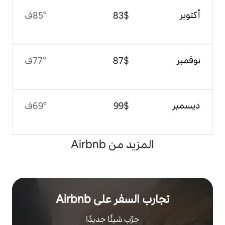
$‏83
85°ف
$‏87
77°ف
$‏99
69°ف
 من Airbnb
ر على Airbnb
رِّب شيئًا جديدًا