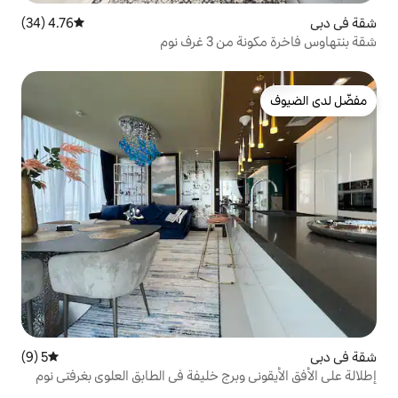
4.76 (34)
متوسط التقييم 4.76 من 5، 34 مراجعات
رف نوم
5 (9)
متوسط التقييم 5 من 5، 9 مراجعات
وبرج خليفة في الطابق العلوي بغرفتي نوم