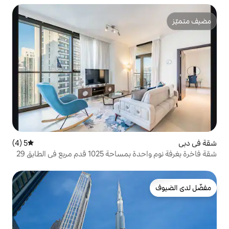
5 (4)
متوسط التقييم 5 من 5، 4 مراجعات
 مربع في الطابق 29