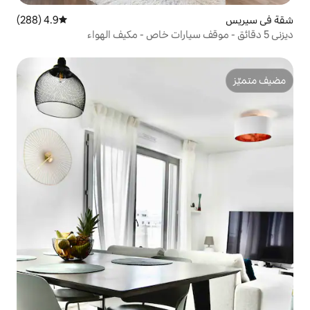
4.9 (288)
متوسط التقييم 4.9 من 5، 288 مراجعات