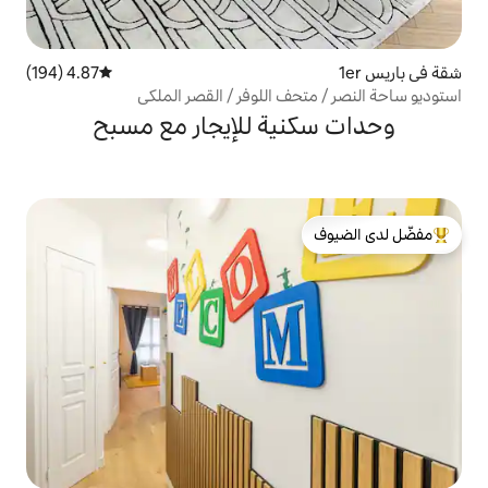
4.87 (194)
متوسط التقييم 4.87 من 5، 194 مراجعات
ف اللوفر / القصر الملكي
ية للإيجار مع مسبح
لدى الضيوف