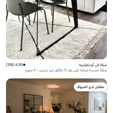
4.95 (316)
متوسط التقييم 4.95 من 5، 316 مراجعات
وم