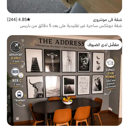
4.85 (244)
متوسط التقييم 4.85 من 5، 244 مراجعات
بعد 5 دقائق من باريس