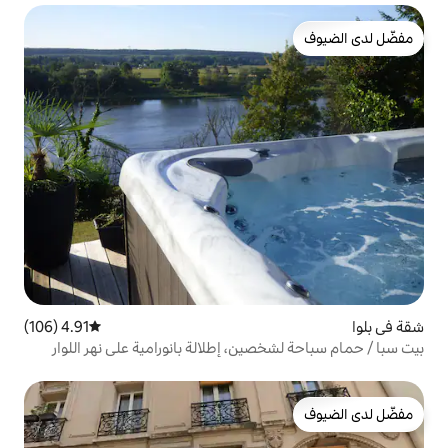
4.91 (106)
متوسط التقييم 4.91 من 5، 106 مراجعات
ين، إطلالة بانورامية على نهر اللوار