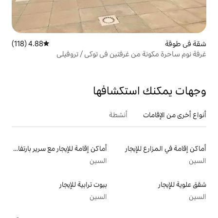
4.88 (118)
متوسط التقييم 4.88 من 5، 118 مراجعات
غرفتين في توكي / تروفيلي
تكشافها
أنشطة
ار
أماكن إقامة للإيجار مع سرير بارتفاع مناسب يراعي سهولة الوصول
السين
بيوت ترابية للإيجار
السين