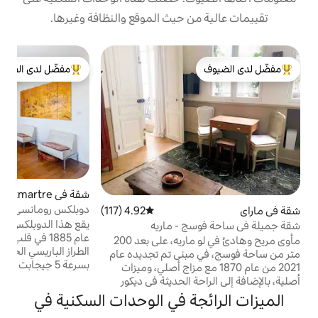
 حيث الموقع والنظافة وغيرها.
ش
مفضّل لدى الضيوف
ا
لدى الضيوف
من أبرز البيوت المفضّلة لدى الضيوف
و
ه
شقة في Montmartre
4.95 (130)
متوسط التقييم 4.95 من 5، 130 مراجعات
م
دوبلكس رومانسي بإطلالة على برج إيفل، 55 م²،
4.92 (117)
متوسط التقييم 4.92 من 5، 117 مراجعات
واي فاي 5 جيجابت في الثانية
يقع هذا الدوبلكس الأصيل الذي يعود تاريخه إلى
 - ماريه
الم
عام 1885 في قلب مونمارتر التاريخي، ويمزج بين
مأوى مريح وهادئ في لو ماريه، على بعد 200
الطراز الباريسي الخالد والتكنولوجيا المتطورة
بنى تم تجديده عام
بسرعة 5 جيجابت في الثانية. يمتد هذا الملاذ
م 1870 مع مزاج أصلي، وميزات
على طراز البنتهاوس في الطابق الخامس على
 الحديثة في ديكور
طابقين مضاءين بالشمس ومساحة 55 مترًا
عد يطل على فناء هادئ،
ة في الوحدات السكنية في
مربعًا (612 قدمًا مربعًا)، ويوفر هدوءًا تامًا
ومطبخ مفتوح وغرفة