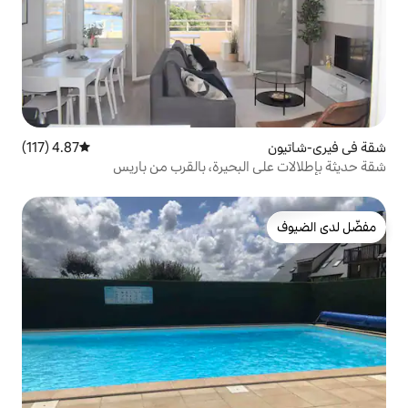
4.87 (117)
متوسط التقييم 4.87 من 5، 117 مراجعات
لبحيرة، بالقرب من باريس