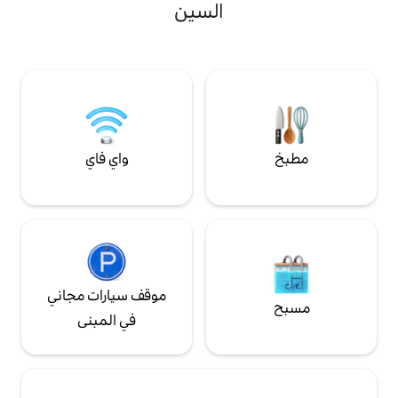
وخصوصية وإطلالة بانورامية مميزة دون عائق
عالي السرعة. نيتفليكس.
السين
على أفق باريس وبرج إيفل. على الطريقة المحلية
المسافة سيرًا على الأقدام إلى: مترو الأنفاق 3
الحقيقية، يمكن الوصول إلى نقطة المشاهدة
دقائق ~P.des Voges 3 دقائق ~M.Picasso 8
الحصرية هذه عبر سلم تقليدي للمشي (بدون
قائق ~Seine's bank 13 دقيقة متحف بومبيدو
مصعد)، مما يعزلك تمامًا عن الضوضاء على
18 دقيقة ~N.Dame 21 دقيقة ~C. سانت مارتن
مستوى الشارع.
23 دقيقة ~ مجموعة بينو 29 دقيقة ~ متحف
واي فاي
موقف سيارات مجاني
في المبنى