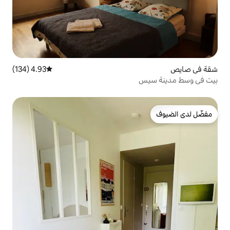
4.93 (134)
متوسط التقييم 4.93 من 5، 134 مراجعات