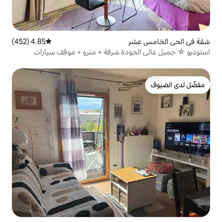
ر
4.85 (452)
متوسط التقييم 4.85 من 5، 452 مراجعات
ودة شرفة + مترو + موقف سيارات