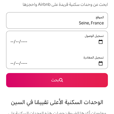
Airbnb واحجزها
ل باستخدام السهمين لأعلى ولأسفل أو استكشف عن طريق اللمس أو السحب.
بحث
 الأعلى تقييمًا في السين
ف: حصلت هذه الوحدات السكنية على