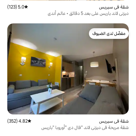
5.0 (123)
متوسط التقييم 5.0 من 5، 123 مراجعات
4.82 (352)
متوسط التقييم 4.82 من 5، 352 مراجعات
فال دي "أوروبا "باريس