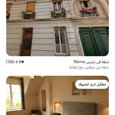
4.9 (126)
متوسط التقييم 4.9 من 5، 126 مراجعات