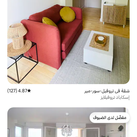
4.87 (127)
متوسط التقييم 4.87 من 5، 127 مراجعات