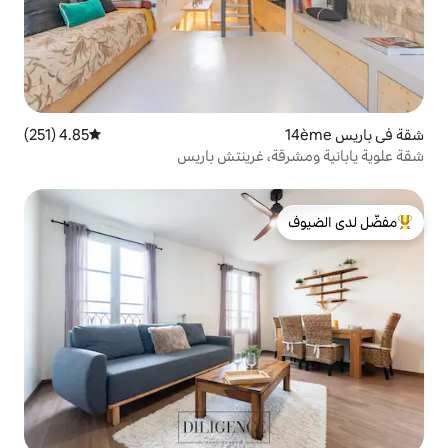
4.85 (251)
متوسط التقييم 4.85 من 5، 251 مراجعات
، غرينتش باريس
لدى الضيوف