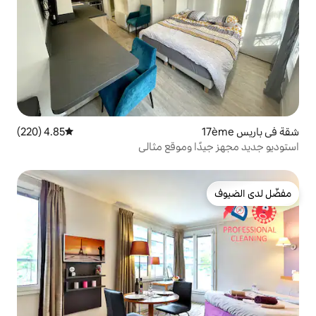
4.85 (220)
متوسط التقييم 4.85 من 5، 220 مراجعات
وموقع مثالي