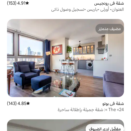
4.91 (153)
متوسط التقييم 4.91 من 5، 153 مراجعات
سجيل وصول ذاتي
4.85 (143)
متوسط التقييم 4.85 من 5، 143 مراجعات