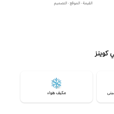
وتوفر
الفاخر ودع مخاوفك تتلاشى. استمتع بالتحكم
القيمة
·
الموقع
·
التصميم
كل ما
الكامل في التدفئة وتكييف الهواء، مما يضمن
لمكان على
راحتك في كل موسم. يعد هذا الملاذ المريح
روويف،
مثاليًا للأزواج أو المجموعات الصغيرة (2–4
وماكينة قهوة ستاد ميتلايف 20 دقيقة حديقة
ضيوف)، ويوفر ملاذًا هادئًا على بعد مسافة
 فرع بروك على بعد 5 دقائق سيرًا
قصيرة سيرًا على الأقدام من ساحة UBS على بعد
ام مطار نيوارك 20 دقيقة مول أمريكان
15 دقيقة فقط من مطار جون كينيدي الدولي و25
دقيقة من مطار لاغوارديا.
ي كوينز
بنى
مكيف هواء