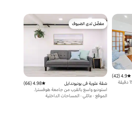
مفضّل لدى الضيوف
مفضّل لدى الضيوف
4.9 (42)
متوسط التقييم 4.9 من 5، 42 مراجعات
مانهاتن جيتواي | 3 غرف نوم وتراس | 15 دقيقة
شقة علوية في يونيوندايل
4.98 (66)
متوسط التقييم 4.98 من 5، 66 مراجعات
استوديو واسع بالقرب من جامعة هوفسترا.
الموقع
·
عائلي
·
المساحات الداخلية