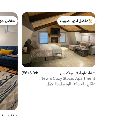
مفضّل لدى الضيوف
مفضّل لدى
من أبرز البيوت المفضّلة لدى الضيوف
مفضّل لدى
شقة علوية في يونكيرس
5.0 (56)
متوسط التقييم 5.0 من 5، 56 مراجعات
New & Cozy Studio Apartment.
عائلي
·
الموقع
·
الوصول والتجوّل
شقة علوية ف