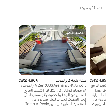
النظافة وغيرها.
شقة علوية 
مضيف متميّز
مفضّل لد
ن
شقة علوية 
مضيف متميّز
مفضّل لد
نيويورك! #3303
تتميز شقة
براونستون 
للسحب مباش
على مسافة ق
سكوير، وعل
عائلي
·
القي
والمطاعم وأ
بجوار الأمم 
مدينة نيوي
4.89 (343
التقييم 4.89 من 5، 343 مراجعات
شقة علوية في إلمونت
4.86 (392)
متوسط التقييم 4.86 من 5، 392 مراجعات
بأي شيء تح
والمناشف، و
يويورك مع
A Zen (UBS Arena & JFK Airport) إلمونت ،
ذلك.
نيويورك
 في هذا
🌿 ملاذك المثالي في انتظارك! اكتشف المزيج
 5 دقائق فقط بالسيارة
المثالي من الراحة والخصوصية والاسترخاء في
سريعة من
إيجار العطلات الجذاب لدينا. بعد يوم من
 نيويورك.
المغامرة، استلقِ على سرير Tempur-Pedic