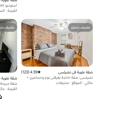
استوديو Cozy Corner /حافلة إلى ميدان التايم
القيمة
·
الم
مضيف متميّز
مضيف متمي
مضيف متميّز
مضيف متمي
شقة علوية في تشيلسي
4.59 (123)
متوسط التقييم 4.59 من 5، 123 مراجعات
تشيلسي: شقة خاصة بغرفتي نوم وحمامين +
شقة علوية 
فناء كبير
عائلي
·
الموقع
·
منتزهات
شقة مريحة ق
القيمة
·
عائ
ش