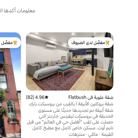
معلومات أكدها ال
مفضّل لدى الضيوف
مفضّل ل
من أبرز البيوت المفضّلة لدى الضيوف
من أبرز ال
شقة علوية في Flatbush
4.96 (82)
متوسط التقييم 4.96 من 5، 82 مراجعات
شقة بروكلين الأنيقة | بالقرب من بروسبكت بارك
والقطارات
شقة أنيقة تم تجديدها حديثًا على مستوى
الحديقة في بروسبكت ليفرتس جاردنز التي
حصلت على لقب "أفضل حي في العالم" من قبل
تايم أوت. مسكن خاص كامل مع مطبخ كامل
ودش مطري وتلفزيون ذكي + جهاز Xbox وواي
القيمة
·
عائلي
·
منتزهات