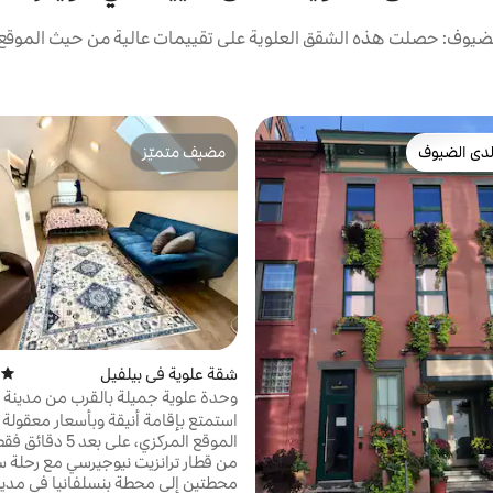
ضيوف: حصلت هذه الشقق العلوية على تقييمات عالية من حيث الموقع و
دى الضيوف
مضيف متميّز
بيوت المفضّلة لدى الضيوف
مضيف متميّز
شقة علوية في بيلفيل
)
متوسط 
وحدة علوية جميلة بالقرب من مدينة ن
موقف سيارات مجاني
استمتع بإقامة أنيقة وبأسعار معقولة
الموقع المركزي، على بعد
من قطار ترانزيت نيوجيرسي مع رحلة 
محطتين إلى محطة بنسلفانيا في مدينة