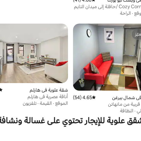
وقع
·
الراحة
ّز
ّز
شقة علوية في هارلم
متوس
أناقة عصرية في هارلم
في شمال بيرغن
4.65 (54)
متوسط التقييم 4.65 من 5، 54 مراجعات
الموقع
·
القيمة
·
تلفزيون
ريبة من مانهاتن
لي
·
النظافة
قق علوية للإيجار تحتوي على غسالة ونشافة