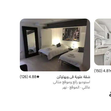
4.81 (150)
ط التقييم 4.81 من 5، 150 مراجعات
شقة علوية في ويهاوكن
4.88 (126)
متوسط التقييم 4.88 من 5، 126 مراجعات
استوديو رائع وموقع مثالي
عائلي
·
الموقع
·
نهر