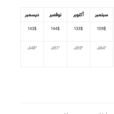
سبتمبر
أكتوبر
نوفمبر
ديسمبر
$‏109
$‏133
$‏144
$‏143
64°ف
59°ف
51°ف
48°ف