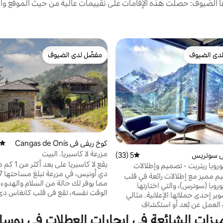
الضيوف: حصلت هذه الإقامات على تقييمات عالية من حيث الموقع وال
دى الضيوف
مفضّل لدى الضيوف
بيوت المفضّلة لدى الضيوف
مفضّل لدى الضيوف
كوخ ريفي في Cangas de Onís
متوسط
مزرعة لا كاسيريا. البيت
ي سوتريس
5 (33)
متوسط التقييم 5 من 5، 33 مراجعات
يقع لا كاسيريا 
روبا ريتريت - تصميم وإطلالات
م مميز مع إطلالات رائعة في قلب
مما يوفر لك حالة من السلام والهدوء ا
وبا (سوترس)، والتي اختارتها
الوقت نفسه، تقع في قلب كانغاس دي
Airbnb لتصوير إحدى حملاتها الإعلانية. مثالي
على
و العمل عن بُعد أو استكشاف
على الأقدام. نحن موجودون على مق
جبلية مباشرة من عتبة منزلك. بيت
يزات الشائعة في إيجارات العطلات في بوسا