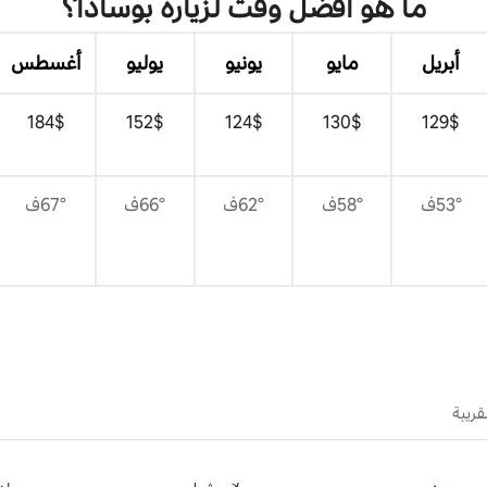
ما هو أفضل وقت لزيارة بوسادا؟
أبريل
مايو
يونيو
يوليو
أغسطس
$‏129
$‏130
$‏124
$‏152
$‏184
53°ف
58°ف
62°ف
66°ف
67°ف
قريبة