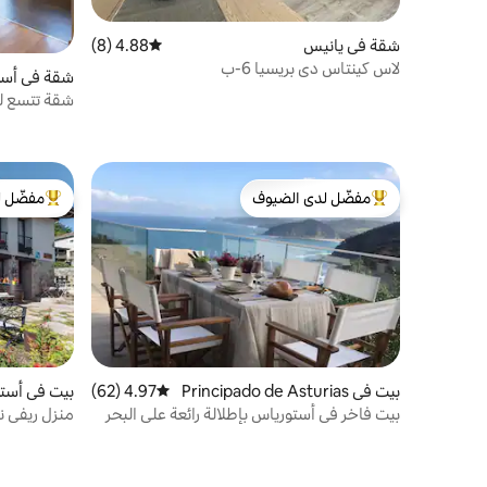
شقة في يانيس
4.88 (8)
متوسط التقييم 4.88 من 5، 8 مراجعات
لاس كينتاس دي بريسيا 6-ب
شقة في أست
شقة تتسع لـ 2/4 أشخاص، في شاطئ بارو، يا
مفضّل لدى الضيوف
مفضّل ل
من أبرز البيوت المفضّلة لدى الضيوف
من أبرز ال
بيت في Principado de Asturias
4.97 (62)
متوسط التقييم 4.97 من 5، 62 مراجعات
بيت في أست
بيت فاخر في أستورياس بإطلالة رائعة على البحر
منزل ريفي ن