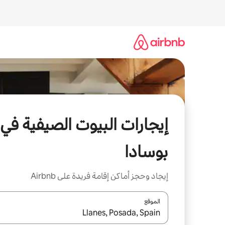
خطى
لى
لمحتوى
إيجارات البيوت الصيفية في
بوسادا
إيجاد وحجز أماكن إقامة فريدة على Airbnb
الموقع
عند توفر النتائج، انتقل باستخدام السهمين لأعلى ولأسف