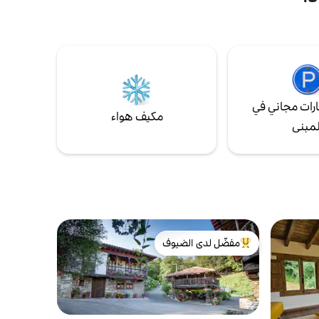
إلى بيكوس وعلى بعد 50 كم شواطئ سان فيثنتي
لى بعد 30 دقيقة من بحر
دي لا باركويرا. تحتوي على غرفتين فسيحتين
واطئ
ومريحتين، وحمام مع دش، وصالة - مطبخ،
وتراس/شرفة وموقف سيارات خاص. يتوفر فيها
أغطية السرير وأدوات النظافة. واي فاي.
رات مجاني في
مكيف هواء
لمبنى
مفضّل لدى الضيوف
من أبرز البيوت المفضّلة لدى الضيوف