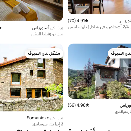
ورياس
4.91 (70)
متوسط التقييم 4.91 من 5، 70 مراجعات
نيس
بيت في أستورياس
مت
بيت تريزفيليا البيئي
دى الضيوف
مفضّل لدى الضيوف
بيوت المفضّلة لدى الضيوف
مفضّل لدى الضيوف
ورياس
4.98 (56)
متوسط التقييم 4.98 من 5، 56 مراجعات
ارسياندي
بيت في Somaniezo
لا إيرا دي سومانيزو