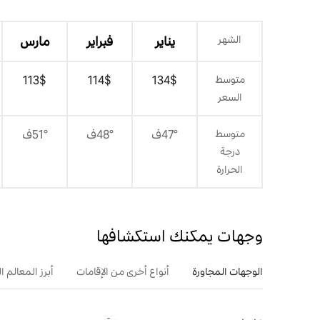
الشهر
يناير
فبراير
مارس
متوسط
$‏134
$‏114
$‏113
السعر
متوسط
47°ف
48°ف
51°ف
درجة
الحرارة
وجهات يمكنك استكشافها
الوجهات المجاورة
أنواع أخرى من الإقامات
أبرز المعالم ال