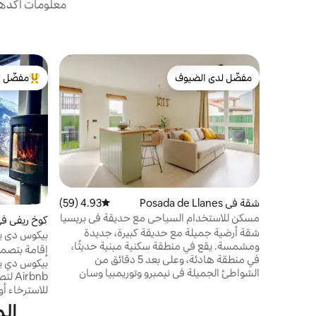
معلومات أكدها 
مفضّل لدى الضيوف
مفضّل ل
مفضّل لدى الضيوف
من أبرز ال
شقة في Posada de Llanes
4.93 (59)
متوسط التقييم 4.93 من 5، 59 مراجعات
مسكن للاستخدام السياحي مع حديقة في بريسيا
كوخ ريفي ف
شقة أرضية جميلة مع حديقة كبيرة، جديدة
بيكوس دي يو
ومشمسة. يقع في منطقة سكنية مبنية حديثًا،
مذهلة
إقامة بتصمي
في منطقة هادئة، وعلى بعد 5 دقائق من
بيكوس دي يور
الشواطئ الجميلة في نيمبرو وتوريمبيا وسان
أنتولين وبارو. مع إطلالة على سييرا ديل كويرا،
للاسترخاء أ
يمكنك الوصول سيرًا على الأقدام إلى جميع أنواع
المسارات ال
الم
الخدمات: المتاجر ومحطة البنزين والصيدلية،