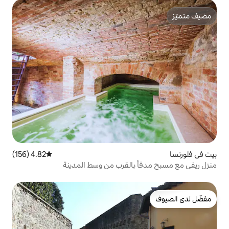
4.82 (156)
متوسط التقييم 4.82 من 5، 156 مراجعات
بالقرب من وسط المدينة