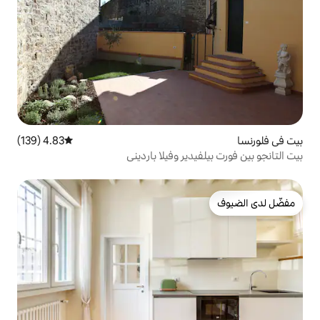
4.83 (139)
متوسط التقييم 4.83 من 5، 139 مراجعات
ير وفيلا بارديني