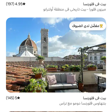
4.95 (197)
متوسط التقييم 4.95 من 5، 197 مراجعات
ي منطقة أولترانو
لدى الضيوف
5 (145)
متوسط التقييم 5 من 5، 145 مراجعات
 تراس