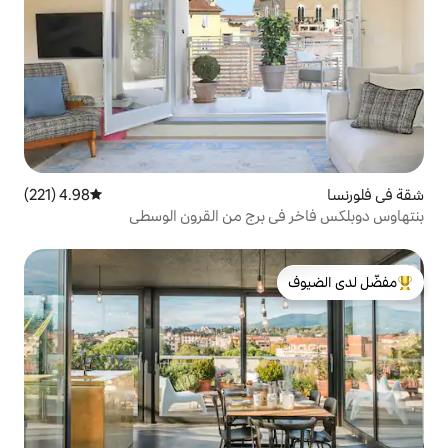
4.98 (221)
متوسط التقييم 4.98 من 5، 221 مراجعات
برج من القرون الوسطى
لدى الضيوف