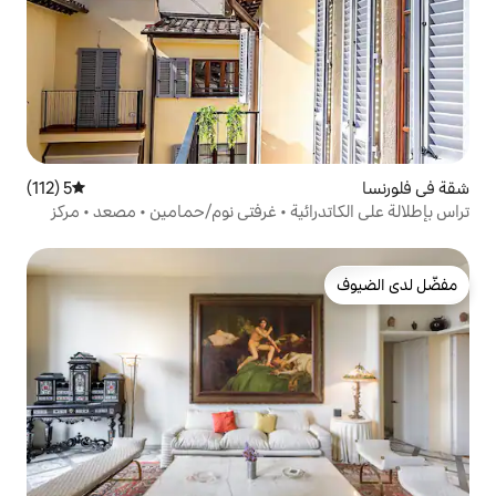
5 (112)
متوسط التقييم 5 من 5، 112 مراجعات
ئية • غرفتي نوم/حمامين • مصعد • مركز