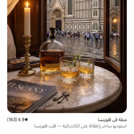
4.9 (163)
متوسط التقييم 4.9 من 5، 163 مراجعات
الكاتدرائية — قلب فلورنسا