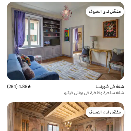
4.88 (284)
متوسط التقييم 4.88 من 5، 284 مراجعات
تي فيكيو