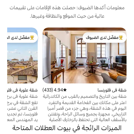
: حصلت هذه الإقامات على تقييمات
 الموقع والنظافة وغيرها.
ش
مفضّل لدى الضيوف
ت
لدى الضيوف
من أبرز البيوت المفضّلة لدى الضيوف
ش
ا
أ
ا
ا
ا
4.94 (433)
متوسط التقييم 4.94 من 5، 433 مراجعات
شقة علوية في فلورنسا
4.95 (516)
متوسط التقييم 4.95 من 5، 516 مراجعات
بالقرب من الكاتدرائية
شقة علوية في برج من القرون الوسطى
ا
ة القديمة والتفرد
تقع الشقة في برج من القرون الوسطى يعود إلى
 جزء من قصر أمبرا
القرن الثاني عشر، وهو مبنى فريد ومحمي في
ئل الراحة، وتفتتن
فلورنسا، تم تجديده في فترة ما بعد الحرب على
 بالزخارف الأصلية
يد المهندس المعماري الإيطالي الشهير جيوفاني
راقية. ستائر تعتيم
ميشيلوتشي وتم تجديده مؤخرًا على يد
 في بيوت العطلات المتاحة
نوافذ لنوم أكثر
المهندس المعماري الفلورنسي البارز، لويجي