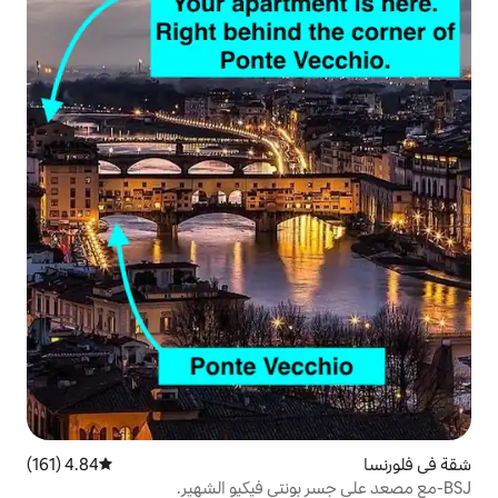
4.84 (161)
متوسط التقييم 4.84 من 5، 161 مراجعات