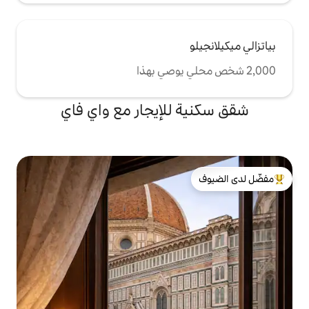
للإيجار مع واي فاي
لدى الضيوف