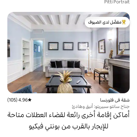
لدى الضيوف
4.96 (105)
متوسط التقييم 4.96 من 5، 105 مراجعات
وهادئ
 رائعة لقضاء العطلات متاحة
لقرب من بونتي فيكيو