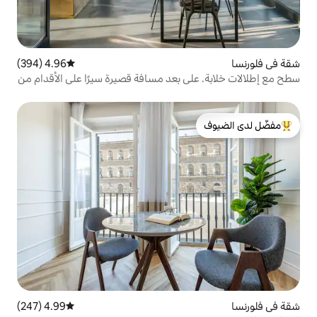
4.96 (394)
متوسط التقييم 4.96 من 5، 394 مراجعات
ى بعد مسافة قصيرة سيرًا على الأقدام من
لدى الضيوف
4.99 (247)
متوسط التقييم 4.99 من 5، 247 مراجعات