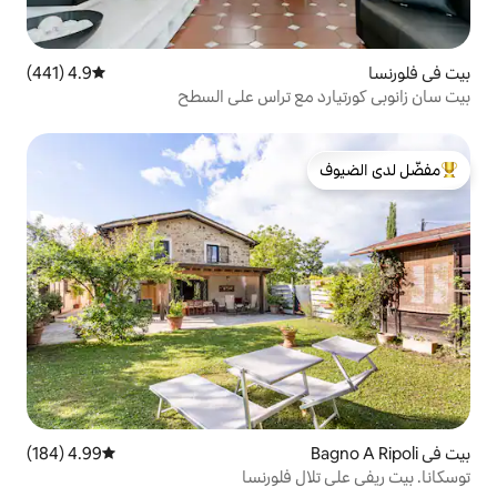
4.9 (441)
متوسط التقييم 4.9 من 5، 441 مراجعات
مع تراس على السطح
لدى الضيوف
4.99 (184)
متوسط التقييم 4.99 من 5، 184 مراجعات
 فلورنسا