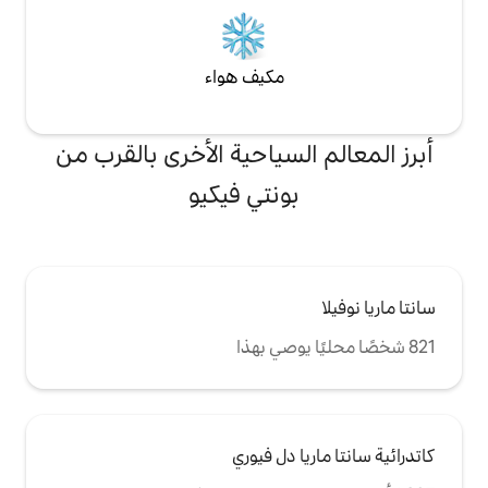
ة. يجد العديد من
يام برحلة نهارية في
من هذا الموقع. تتوفر
مكيف هواء
والحافلات/الترام في
لسياحية الأخرى بالقرب من
ونتي فيكيو
 دل فيوري