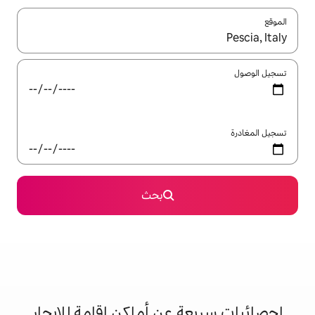
ل باستخدام السهمين لأعلى ولأسفل أو استكشف عن طريق اللمس أو السحب.
بحث
 عن أماكن إقامة للإيجار