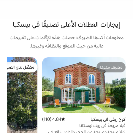
 الأعلى تصنيفًا في بيسكيا
: حصلت هذه الإقامات على تقييمات
 الموقع والنظافة وغيرها.
ش
مفضّل لدى الضيوف
ك
مفضّل لدى الضيوف
ك
م
ل
ب
و
ا
ا
4.84 (110)
متوسط التقييم 4.84 من 5، 110 مراجعات
و
ا
جر والطوب تقع في