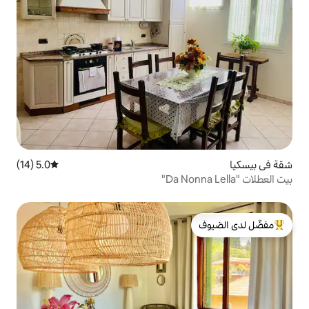
5.0 (14)
متوسط التقييم 5.0 من 5، 14 مراجعات
لدى الضيوف