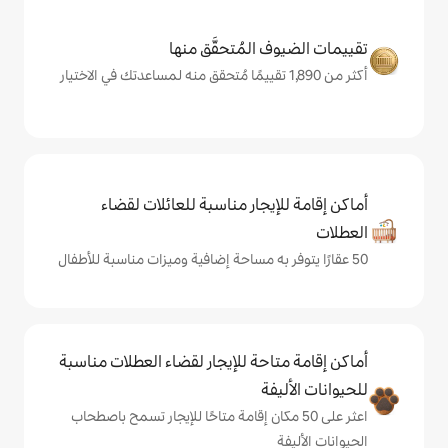
المُتحقَّق منها
يجار مناسبة للعائلات لقضاء
حة للإيجار لقضاء العطلات مناسبة
ة
ى 50 مكان إقامة متاحًا للإيجار تسمح باصطحاب