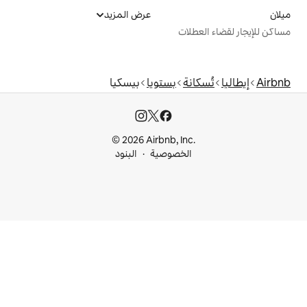
عرض المزيد
ت
بستويا
بيسكيا
© 2026 Airbnb, I
خصوصية
البنود