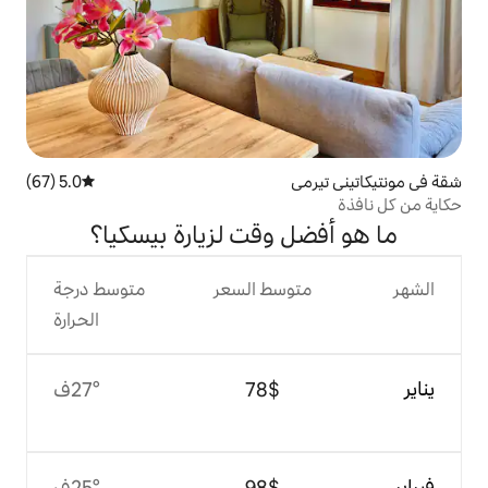
5.0 (67)
متوسط التقييم 5.0 من 5، 67 مراجعات
 وقت لزيارة بيسكيا؟
وسط السعر
متوسط درجة
الحرارة
$‏78
27°ف
$‏98
25°ف