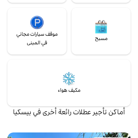
تقييمات من دفتر
البيت كصور، على أمل أن تكون مفيدة (تم حذف
لأسباب تتعلق
موقف سيارات مجاني
في المبنى
مكيف هواء
لات رائعة أخرى في بيسكيا