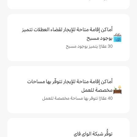
حة للإيجار لقضاء العطلات تتميز
حة للإيجار تتوفّر بها مساحات
ي فاي