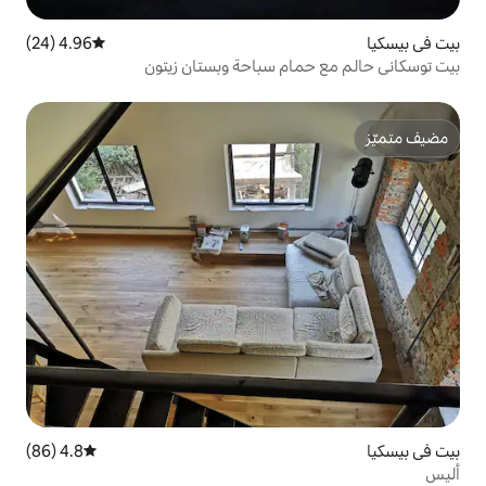
4.96 (24)
متوسط التقييم 4.96 من 5، 24 مراجعات
م سباحة وبستان زيتون
4.8 (86)
متوسط التقييم 4.8 من 5، 86 مراجعات