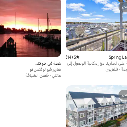
ّز
ّز
5 (14)
متوسط التقييم 5 من 5، 14 مراجعات
على المارينا مع إمكانية الوصول إلى
شقة في هولاند
حة
يمة
·
تلفزيون
هاربر فيو لوفتس تو
عائلي
·
حُسن الضيافة
ّز
ّز