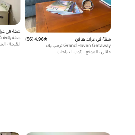
شقة في غرا
شقة رائعة ف
شقة في غراند هافن
4.96 (56)
متوسط التقييم 4.96 من 5، 56 مراجعات
القيمة
·
الم
Grand Haven Getaway ترحب بك
عائلي
·
الموقع
·
ركوب الدراجات