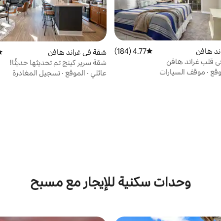
ند هافن
4.77 (184)
متوسط التقييم 4.77 من 5، 184 مراجعات
شقة في غراند هافن
مت
ي قلب غراند هافن
شقة سرير كينج تم تحديثها حديثًا!
وقع
·
موقف السيارات
عائلي
·
الموقع
·
تسجيل المغادرة
وحدات سكنية للإيجار مع مسبح