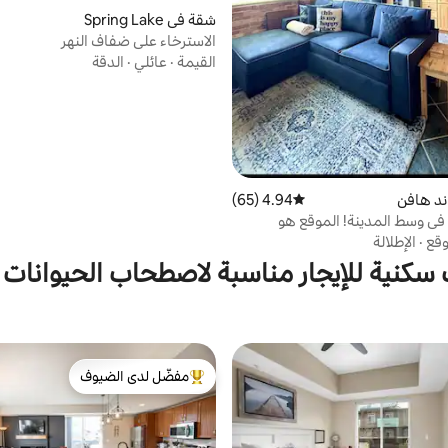
شقة في Spring Lake
الاسترخاء على ضفاف النهر
القيمة
·
عائلي
·
الدقة
ند هافن
4.94 (65)
متوسط التقييم 4.94 من 5، 65 مراجعات
في وسط المدينة! الموقع هو
وقع
·
الإطلالة
كنية للإيجار مناسبة لاصطحاب الحيوانات ا
مفضّل لدى الضيوف
من أبرز البيوت المفضّلة لدى الضيوف