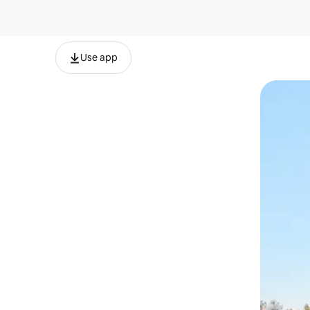
Use app