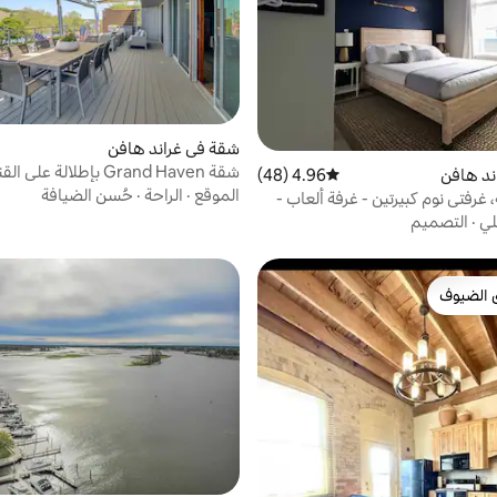
شقة في غراند هافن
شقة Grand Haven بإطلالة ع
ند هافن
4.96 (48)
متوسط التقييم 4.96 من 5، 48 مراجعات
في وسط المدينة
الموقع
·
الراحة
·
حُسن الضيافة
غرفتي نوم كبيرتين - غرفة ألعاب -
رات
لي
·
التصميم
 الضيوف
 الضيوف