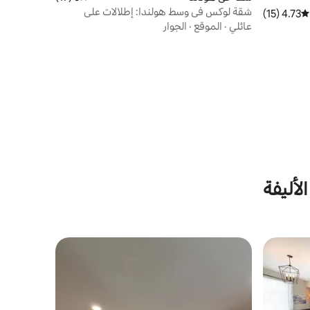
شقة لوكس في وسط هولندا: إطلالات على
4.73 (15)
متوسط التقييم 4.73 من 5، 15 مراجعات
المدينة، سرير كينج
عائلي
·
الموقع
·
الجوار
لأليفة