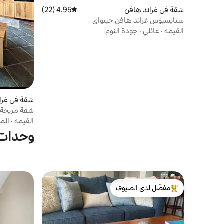
شقة في غراند هافن
4.95 (22)
متوسط التقييم 4.95 من 5، 22 مراجعات
سبايسيوس غراند هافن جيتواي
القيمة
·
عائلي
·
جودة النوم
شقة في غرا
شقة مريحة 
المفتاح!
القيمة
·
الم
وحدات س
مفضّل لدى الضيوف
من أبرز البيوت المفضّلة لدى الضيوف