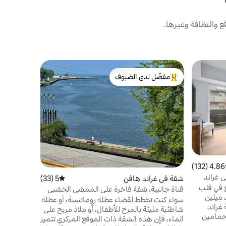
والنظافة وغيرها.
شقة في غرا
مفضّل لدى الضيوف
مفضّل 
من أبرز البيوت المفضّلة لدى الضيوف
من أبرز ا
مدينة جران
Piano
غراند هافن
الشقة التي
الطابق الأو
القيمة
·
الم
والمظلة للا
4.86 (132)
ط التقييم 4.86 من 5، 132 مراجعات
ومسار غران
 غراند
شقة في غراند هافن
5 (33)
متوسط التقييم 5 من 5، 33 مراجعات
الم
ع في قلب
المدينة في 
قناة جانبية، شقة فاخرة على الممشى الخشبي
 ميلين
سواء كنت تخطط لقضاء عطلة رومانسية، أو عطلة
غراند
شاطئية مليئة بالمرح للأطفال، أو ملاذ مريح على
وحمامين
الماء، فإن هذه الشقة ذات الموقع المركزي تتميز
ملاً وغرفة