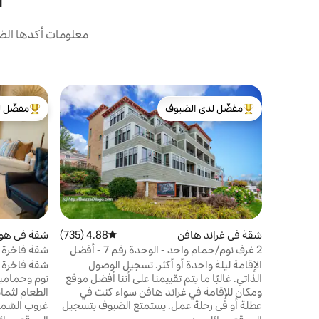
ا
معلومات أكدها الض
مفضّل لدى الضيوف
مفضّل ل
من أبرز البيوت المفضّلة لدى الضيوف
من أبرز ال
شقة في غراند هافن
4.88 (735)
متوسط التقييم 4.88 من 5، 735 مراجعات
شقة في هول
2 غرف نوم/حمام واحد - الوحدة رقم 7 - أفضل
شقة فاخرة ج
موقع على الواجهة المائية
على بعد خط
الإقامة ليلة واحدة أو أكثر. تسجيل الوصول
شقة فاخرة 
الذاتي. غالبًا ما يتم تقييمنا على أننا أفضل موقع
نوم وحمامين
ومكان للإقامة في غراند هافن سواء كنت في
الطعام لثما
عطلة أو في رحلة عمل. يستمتع الضيوف بتسجيل
غروب الشمس
الوصول السريع في نفس اليوم دون متاعب (على
وموقف سيار