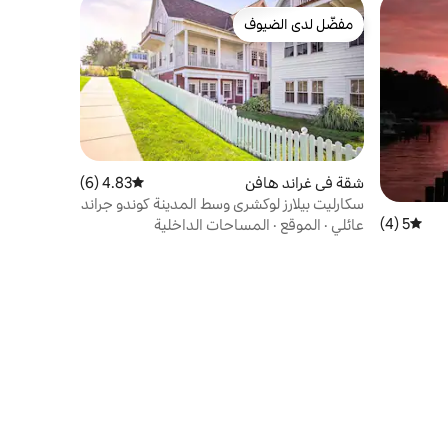
مفضّل لدى الضيوف
مفضّل لدى الضيوف
شقة في غراند هافن
4.83 (6)
متوسط التقييم 4.83 من 5، 6 مراجعات
سكارليت بيلارز لوكشري وسط المدينة كوندو جراند
هافن
5 (4)
متوسط التقييم 5 من 5، 4 مراجعات
عائلي
·
الموقع
·
المساحات الداخلية