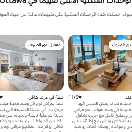
لوحدات السكنية الأعلى تقييمًا في Ottawa
يوف: حصلت هذه الوحدات السكنية على تقييمات عالية من حيث الموقع 
دى الضيوف
مفضّل لدى الضيوف
بيوت المفضّلة لدى الضيوف
مفضّل لدى الضيوف
اند
5 (11)
متوسط التقييم 5 من 5، 11 مراجعات
شقة في غراند هافن
متوس
ديدة تمامًا يمكن المشي فيها |
شقة بغرفتي نوم في وسط مدينة بيتشي
وة
هافن
جديدة في وسط هولندا مع غرفتي
مرحبًا بك في شقتنا الفسيحة التي تق
 ومطبخ كامل مع جزيرة وتناول
مدينة شاطئية نابضة بالحياة، على بعد
نية أشخاص وتراس مع إطلالات على
فقط من الشواطئ الرملية لمتنزه ولاية 
 وموقد نار وصالة ألعاب رياضية
هافن! يوفر هذا المنتجع غرفتي نوم 
ات. يمكنك المشي إلى كلية هوب
كاملين. استمتع بمطبخ مجهز تجهيزًا كا