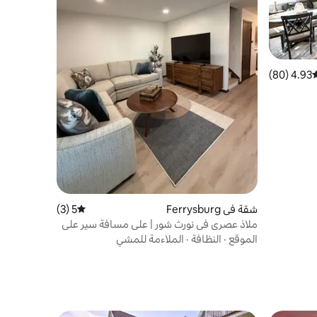
4.93 (80)
وسط التقييم 4.93 من 5، 80 مراجعات
شقة في Ferrysburg
5 (3)
متوسط التقييم 5 من 5، 3 مراجعات
ملاذ عصري في نورث شور | على مسافة سير على
الأقدام إلى الشاطئ والكثبان الرملية
الموقع
·
النظافة
·
الملاءمة للمشي