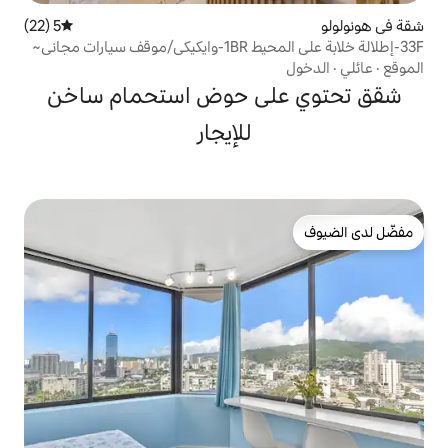
5 (22)
متوسط التقييم 5 من 5، 22 مراجعات
لى حوض استحمام ساخن
للإيجار