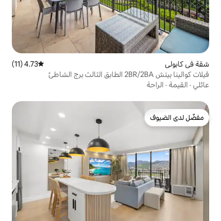
4.73 (11)
متوسط التقييم 4.73 من 5، 11 مراجعات