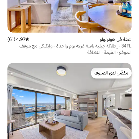
4.97 (61)
متوسط التقييم 4.97 من 5، 61 مراجعات
اقية غرفة نوم واحدة - وايكيكي مع موقف