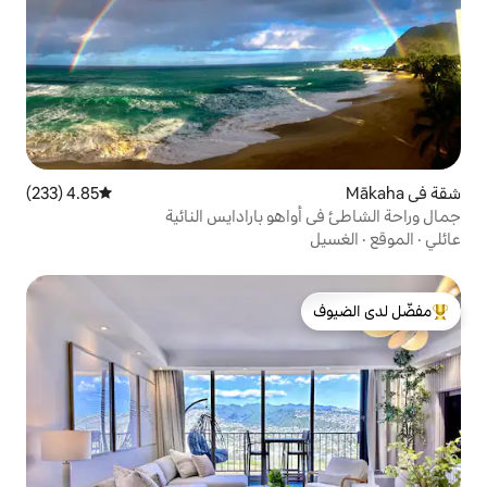
4.85 (233)
متوسط التقييم 4.85 من 5، 233 مراجعات
و بارادايس النائية
لدى الضيوف