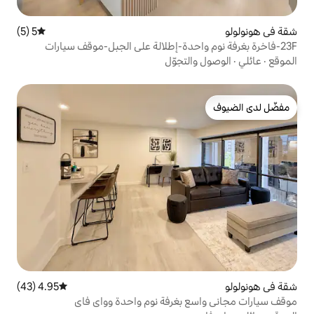
5 (5)
متوسط التقييم 5 من 5، 5 مراجعات
احدة-إطلالة على الجبل-موقف سيارات
تجوّل
4.95 (43)
متوسط التقييم 4.95 من 5، 43 مراجعات
بغرفة نوم واحدة وواي فاي