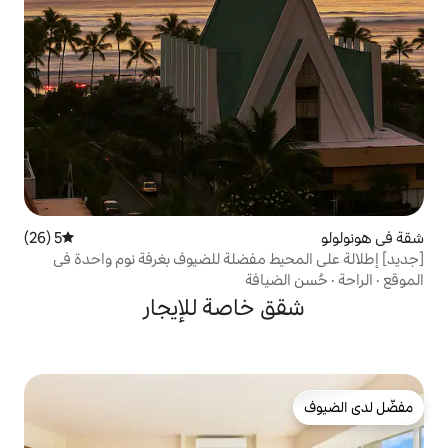
5 (26)
متوسط التقييم 5 من 5، 26 مراجعات
ط مفضلة للضيوف بغرفة نوم واحدة في
افة
خاصة للإيجار