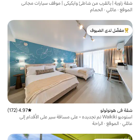
طئ وايكيكي | موقف سيارات مجاني
لدى الضيوف
4.97 (172)
متوسط التقييم 4.97 من 5، 172 مراجعات
Wai تم تجديده • على مسافة سير على الأقدام إلى