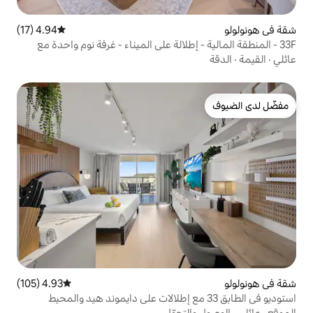
4.94 (17)
متوسط التقييم 4.94 من 5، 17 مراجعات
 إطلالة على الميناء - غرفة نوم واحدة مع
4.93 (105)
متوسط التقييم 4.93 من 5، 105 مراجعات
تجوّل