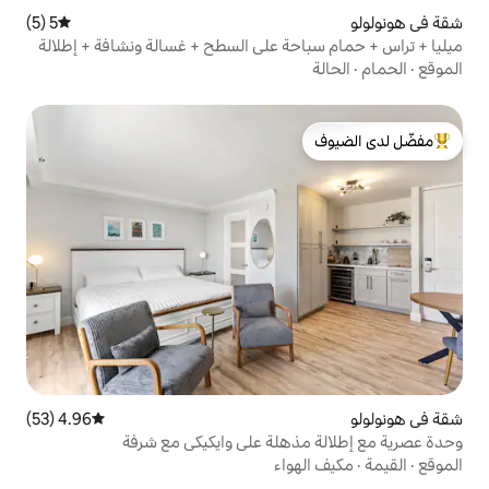
5 (5)
متوسط التقييم 5 من 5، 5 مراجعات
ة على السطح + غسالة ونشافة + إطلالة
لدى الضيوف
4.96 (53)
متوسط التقييم 4.96 من 5، 53 مراجعات
هلة على وايكيكي مع شرفة
واء