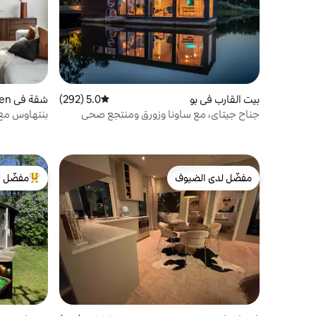
بيت القارب في بو
5.0 (292)
متوسط التقييم 5.0 من 5، 292 مراجعات
شقة في Liljeholmen
جناح جيتاي، مع ساونا وزورق ومنتجع صحي
بنتهاوس مع 
إضافي
مفضّل لدى الضيوف
مفضّل ل
مفضّل لدى الضيوف
من أبرز ال