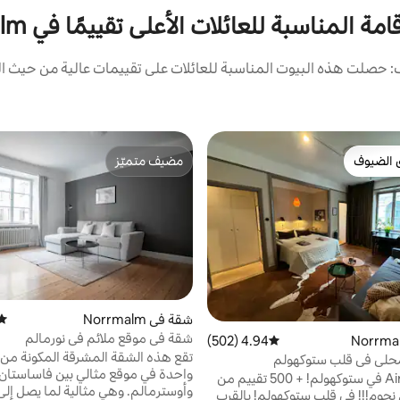
مة المناسبة للعائلات الأعلى تقييمًا في Norrmalm
 حصلت هذه البيوت المناسبة للعائلات على تقييمات عالية من حيث الم
 الضيوف
مضيف متميّز
 الضيوف
مضيف متميّز
شقة في Norrmalm
متوس
شقة في موقع ملائم في نورمالم
4.94 (502)
متوسط التقييم 4.94 من 5، 502 مراجعات
تقع هذه الشقة المشرقة المكونة من 
حلي في قلب ستوكهولم
واحدة في موقع مثالي بين فاساستان
أفضل Airbnb في ستوكهولم! + 500 تقييم من
وأوسترمالم. وهي مثالية لما يصل إلى 
فئة الخمس نجوم!!! في قلب ستوكهولم! بالقرب