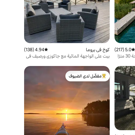
5.0 (217)
متوسط التقييم 5.0 من 5، 217 مراجعات
كوخ في بروما
4.94 (138)
متوسط التقييم 4.94 من 5، 138 مراجعات
كوخ جميل بالقرب من المحيط بمساحة 30 مترًا
بيت على الواجهة المائية مع جاكوزي ورصيف في
ستوكهولم
مفضّل لدى الضيوف
من أبرز البيوت المفضّلة لدى الضيوف