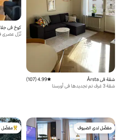
كوخ في جلادو
نُزُل عصري ف
شقة في Årsta
4.99 (107)
متوسط التقييم 4.99 من 5، 107 مراجعات
شقة 3 غرف تم تجديدها في أورستا
مفضّل لدى الضيوف
مفضّل ل
مفضّل لدى الضيوف
من أبرز ال