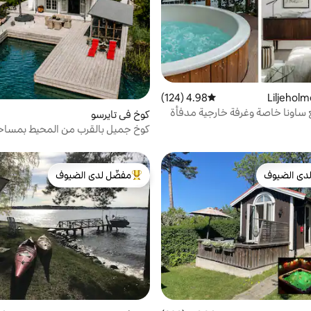
4.98 (124)
متوسط التقييم 4.98 من 5، 124 مراجعات
ساونا خاصة وغرفة خارجية مدفأة
كوخ في تايرسو
مربعًا
دى الضيوف
مفضّل لدى الضيوف
بيوت المفضّلة لدى الضيوف
من أبرز البيوت المفضّلة لدى الضيوف