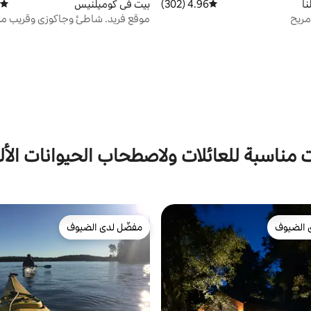
ا
4.96 (302)
متوسط التقييم 4.96 من 5، 302 مراجعات
بيت في كوميلنيس
متوسط
مريح
موقع فريد. شاطئ وجاكوزي وقريب من
 مناسبة للعائلات ولاصطحاب الحيوانات الأل
 الضيوف
مفضّل لدى الضيوف
 الضيوف
مفضّل لدى الضيوف