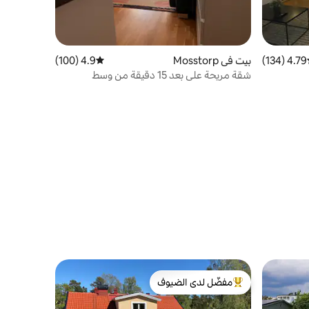
4.79 (134)
ط التقييم 4.79 من 5، 134 مراجعات
بيت في Mosstorp
4.9 (100)
متوسط التقييم 4.9 من 5، 100 مراجعات
شقة مريحة على بعد 15 دقيقة من وسط
ستوكهولم
مفضّل لدى الضيوف
من أبرز البيوت المفضّلة لدى الضيوف