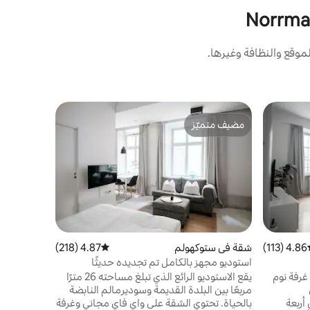
وقع والنظافة وغيرها.
بيت في Kungsholmen
مضيف متميّز
مفضّل 
ملاذ حضري 
مضيف متميّز
من أبرز ا
بيت تشاريد
الماء. يقع
تصميم المن
المعماري و
كبطاقة اتص
البيت هو مز
4.86 (113)
ط التقييم 4.86 من 5، 113 مراجعات
شقة في ستوكهولم
4.87 (218)
متوسط التقييم 4.87 من 5، 218 مراجعات
قمم الأشجار
استوديو مجهز بالكامل تم تجديده حديثًا
مسافة قصي
غرفة نوم
يقع الاستوديو الرائع الذي تبلغ مساحته 26 مترًا
مربعًا بين البلدة القديمة وسوديرمالم النابضة
أربعة
بالحياة. تحتوي الشقة على واي فاي مجاني وغرفة