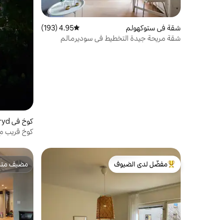
شقة في ستوكهولم
4.95 (193)
متوسط التقييم 4.95 من 5، 193 مراجعات
شقة مريحة جيدة التخطيط في سوديرمالم
كوخ في Danderyd
يصل إلى 4 أشخاص
مفضّل لدى الضيوف
مضيف متمي
من أبرز البيوت المفضّلة لدى الضيوف
مضيف متمي