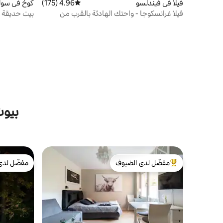
فيلا في فيندلسو
4.96 (175)
متوسط التقييم 4.96 من 5، 175 مراجعات
كوخ في سولن
فيلا غرانسكوجا - واحتك الهادئة بالقرب من
بيت حديقة 
المدينة
بيوت
مفضّل لدى الضيوف
مفضّل لدى
من أبرز البيوت المفضّلة لدى الضيوف
مفضّل لدى