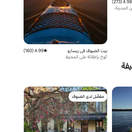
4.98 (273)
 التقييم 4.98 من 5، 273 مراجعات
 المدينة.
بيت الضيوف في ريسارو
4.99 (160)
متوسط التقييم 4.99 من 5، 160 مراجعات
كوخ بإطلالة على المحيط
يفة
مفضّل لدى الضيوف
مفضّل لدى الضيوف