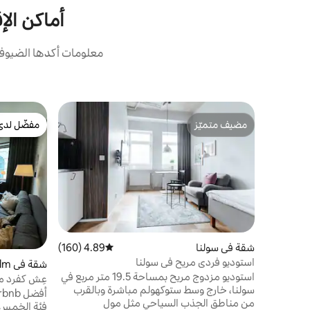
أماكن الإقا
معلومات أكدها الضيوف:
مضيف متميّز
مفضّل لدى
مضيف متميّز
مفضّل لدى
شقة في سولنا
4.89 (160)
متوسط التقييم 4.89 من 5، 160 مراجعات
استوديو فردي مريح في سولنا
شقة في Norrmalm
استوديو مزدوج مريح بمساحة 19.5 متر مربع في
عِش كفرد م
سولنا، خارج وسط ستوكهولم مباشرة وبالقرب
من مناطق الجذب السياحي مثل مول