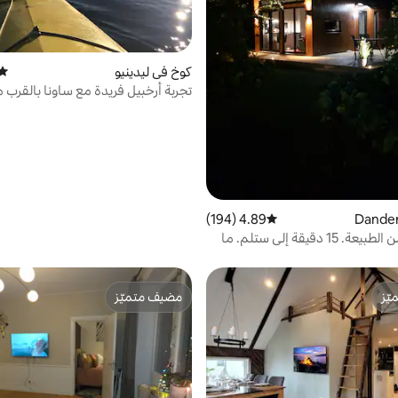
كوخ في ليدينيو
متوس
تجربة أرخبيل فريدة مع ساونا بالقرب 
4.89 (194)
متوسط التقييم 4.89 من 5، 194 مراجعات
كوخ قريب من الطبيعة. 15 دقيقة إلى ستلم. ما
ّز
مضيف متميّز
ّز
مضيف متميّز