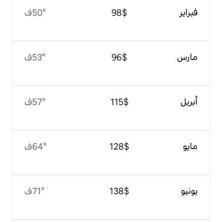
$‏98
50°ف
$‏96
53°ف
$‏115
57°ف
$‏128
64°ف
$‏138
71°ف