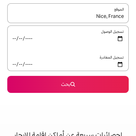
ل باستخدام السهمين لأعلى ولأسفل أو استكشف عن طريق اللمس أو السحب.
بحث
 عن أماكن إقامة للإيجار