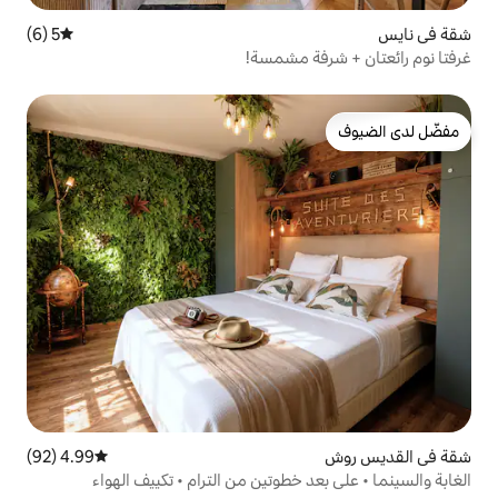
5 (6)
متوسط التقييم 5 من 5، 6 مراجعات
 مشمسة!
4.99 (92)
متوسط التقييم 4.99 من 5، 92 مراجعات
خطوتين من الترام • تكييف الهواء