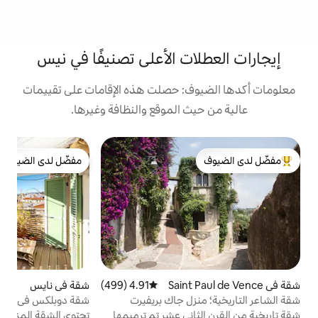
ت الأعلى تصنيفًا في نيس
: حصلت هذه الإقامات على تقييمات
 الموقع والنظافة وغيرها.
ش
مفضّل لدى الضيوف
لدى الضيوف
مفضّل لدى الضيوف
/
ي
أ
ت
و
م
ب
4.91 (499)
متوسط التقييم 4.91 من 5، 499 مراجعات
شقة في نايس
4.94 (145)
متوسط التقييم 4.94 من 5، 145 مراجعات
ا
زل جاك بريفيرت
شقة دوبلكس في أوبرا، إطلالة بانورامية على
البحر - تراس ومكيف هواء
ني عشر تم ترميمها
تحتوي الشقة المزدوجة مكيفة الهواء التي تبلغ
ا