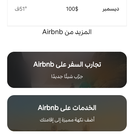
$‏100
51°ف
 من Airbnb
ر على Airbnb
رِّب شيئًا جديدًا
على Airbnb
هة مميزة إلى إقامتك