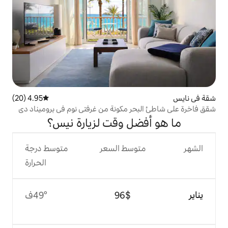
4.95 (20)
متوسط التقييم 4.95 من 5، 20 مراجعات
ر مكونة من غرفتي نوم في بروميناد دي
ل وقت لزيارة نيس؟
وسط السعر
متوسط درجة
الحرارة
$‏96
49°ف