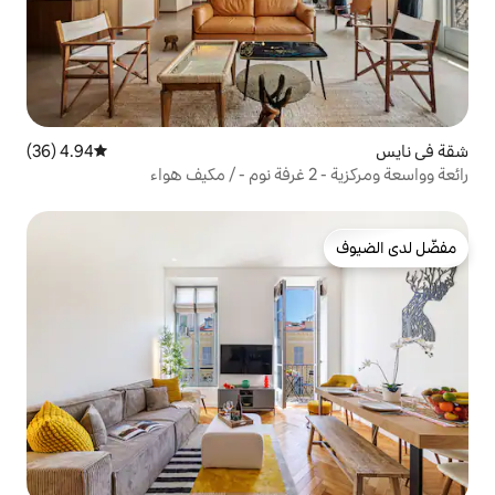
4.94 (36)
متوسط التقييم 4.94 من 5، 36 مراجعات