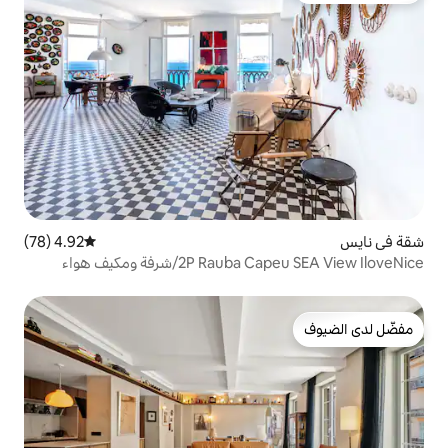
4.92 (78)
متوسط التقييم 4.92 من 5، 78 مراجعات
2/شرفة ومكيف هواء