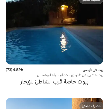
4.82 (73)
متوسط التقييم 4.82 من 5، 73 مراجعات
 حمام سباحة وشمس
قرب الشاطئ للإيجار