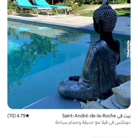
4.79 (70)
متوسط التقييم 4.79 من 5، 70 مراجعات
ة وحمام سباحة