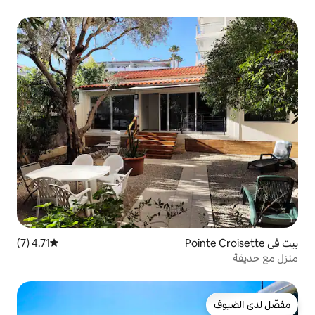
4.71 (7)
متوسط التقييم 4.71 من 5، 7 مراجعات