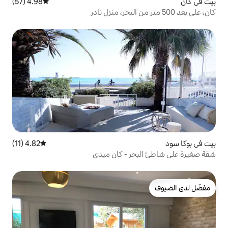
4.98 (57)
متوسط التقييم 4.98 من 5، 57 مراجعات
4.82 (11)
متوسط التقييم 4.82 من 5، 11 مراجعات
حر - كان ميدي