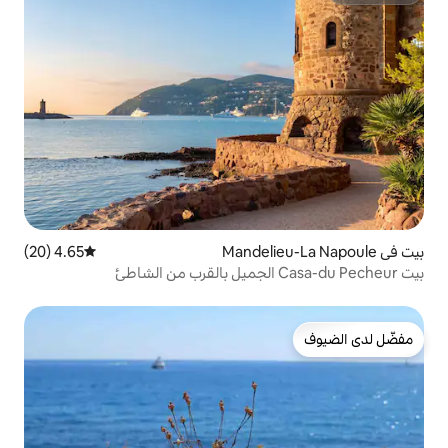
4.65 (20)
متوسط التقييم 4.65 من 5، 20 مراجعات