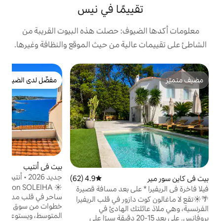
ييمًا في نيس
وف: حصلت هذه البيوت القريبة من
لية من حيث الموقع والنظافة وغيرها.
بيت
مفضّل لدى الضيوف
"
مفضّل لدى الضيوف
م
ش
ت
ح
ب
ي
ا
ن
بيت في أنتيب
5 (7)
متوسط التقييم 5 من 5،
و
جديد 2026 • أنتيبس القديمة • تراس بإطلالة
4.9 (62)
متوسط التقييم 4.9 من 5، 62 مراجعات
م
على البحر 2BR 2BTH
☀️ Maison SOLEIHA 🏖️ هو تاون هاوس
على بعد مسافة قصيرة
ساحر في قلب مدينة أنتيب القديمة، على بعد
طئ والمركز
ب
زور في قلب الريفيرا
خطوات من سوق بروفنسال والبحر الأبيض
ك الهادئ في
المتوسط، ويستوعب ما يصل إلى 4 ضيوف. تم
وفانس. على بعد 15-20 دقيقة سيرًا على