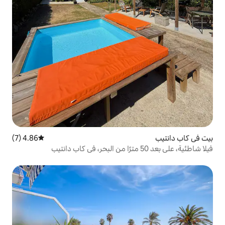
4.86 (7)
متوسط التقييم 4.86 من 5، 7 مراجعات