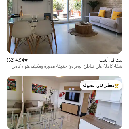
4.94 (52)
متوسط التقييم 4.94 من 5، 52 مراجعات
حر مع حديقة صغيرة ومكيف هواء كامل
لدى الضيوف