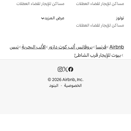
ت
مساكن للإيجار لقضاء العطلات
عرض المزيد
ت
 ألب كوت دازور
الألب البحرية
نيس
طئ
© 2026 Airbnb, I
خصوصية
البنود