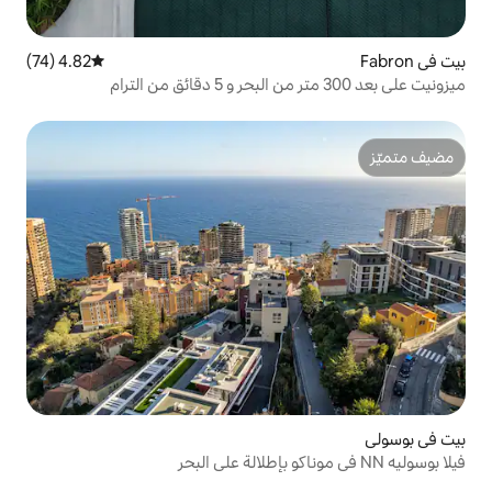
4.82 (74)
متوسط التقييم 4.82 من 5، 74 مراجعات