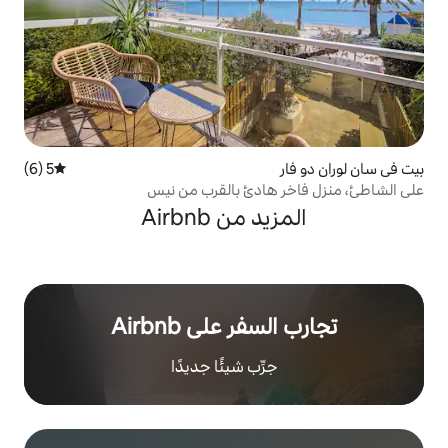
5 (6)
متوسط التقييم 5 من 5، 6 مراجعات
هادئ بالقرب من نيس
 من Airbnb
ر على Airbnb
رِّب شيئًا جديدًا