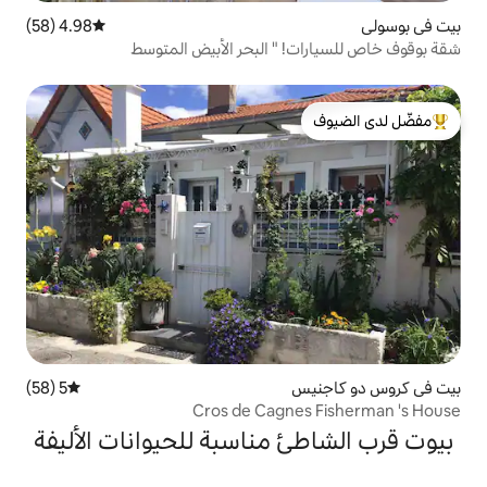
4.98 (58)
متوسط التقييم 4.98 من 5، 58 مراجعات
 " البحر الأبيض المتوسط
لدى الضيوف
5 (58)
متوسط التقييم 5 من 5، 58 مراجعات
Cros de Cagn
مناسبة للحيوانات الأليفة