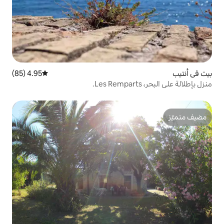
4.95 (85)
متوسط التقييم 4.95 من 5، 85 مراجعات