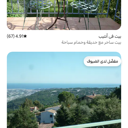
4.91 (67)
متوسط التقييم 4.91 من 5، 67 مراجعات
م سباحة