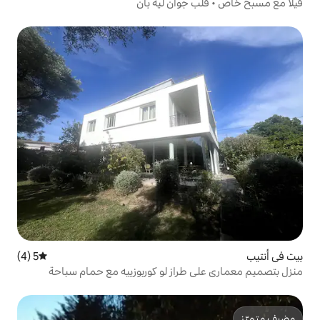
جوان ليه بان
5 (4)
متوسط التقييم 5 من 5، 4 مراجعات
راز لو كوربوزييه مع حمام سباحة