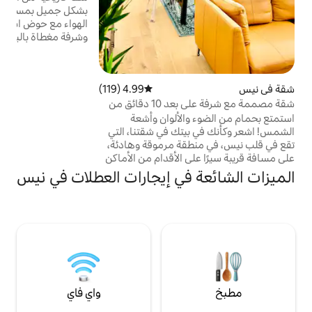
بشكل جميل بمساحة 110 متر مربع ومكيفة
ا
الهواء مع حوض استحمام علوي قابل للفتح
وشرفة مغطاة بالياسمين تطل على البحر والجبال
في قلب قرية من القرون الوسطى كان يملكها
ويعيش فيها خلال الأربعينيات الشاعر والكاتب
وكاتب السيناريو الفرنسي الأسطوري جاك بريفير.
4.99 (119)
متوسط التقييم 4.99 من 5، 119 مراجعات
تحظى بانتظام بتقدير Condé Nast Traveler
كواحدة من أفضل أماكن Airbnb في جنوب
شقة مصممة مع شرفة على بعد 10 دقائق من
فرنسا، وقد ظهرت على Remodelista - موقع
لألوان وأشعة
إلكتروني شهير للتصميم والهندسة المعمارية
في بيتك في شقتنا، التي
والديكورات الداخلية
قة مرموقة وهادئة،
 الأقدام من الأماكن
ي الريفييرا الفرنسية
في إيجارات العطلات في نيس
والبار وشارع
لشقة التي تبلغ
مربعًا حديثًا بواسطة مهندس
غرفة معيشة واسعة،
مفتوح وشرفة موجهة
نحو الجنوب. مثالية لـ 6 ضيوف مع 3 غرف نوم
واي فاي