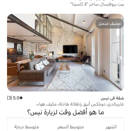
سيتا"
5.0 (3)
متوسط التقييم 5.0 من 5، 3 مراجعات
طلالة هادئة، مكيف هواء.
ل وقت لزيارة نيس؟
وسط السعر
متوسط درجة