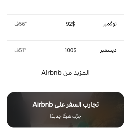
$‏92
56°ف
$‏100
51°ف
 من Airbnb
ر على Airbnb
رِّب شيئًا جديدًا