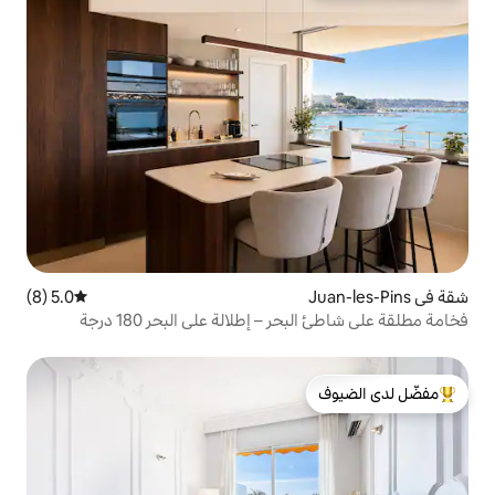
5.0 (8)
متوسط التقييم 5.0 من 5، 8 مراجعات
 إطلالة على البحر 180 درجة
لدى الضيوف