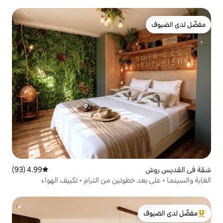
4.99 (93)
متوسط التقييم 4.99 من 5، 93 مراجعات
خطوتين من الترام • تكييف الهواء
لدى الضيوف