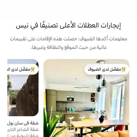
ت الأعلى تصنيفًا في نيس
: حصلت هذه الإقامات على تقييمات
 الموقع والنظافة وغيرها.
ش
مفضّل لدى الضيوف
ش
لدى الضيوف
من أبرز البيوت المفضّلة لدى الضيوف
ا
ت
أ
ا
و
ب
شقة في سان بول دو فينس
4.91 (500)
متوسط التقييم 4.91 من 5، 500 مراجعات
ج
شقة الشاعر التاريخية؛ منزل جاك بريفيرت
م
شقة تاريخية من القرن الثاني عشر تم ترميمها
ا