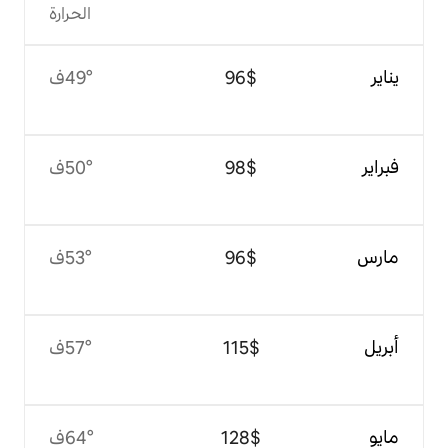
الحرارة
$‏96
49°ف
$‏98
50°ف
$‏96
53°ف
$‏115
57°ف
$‏128
64°ف