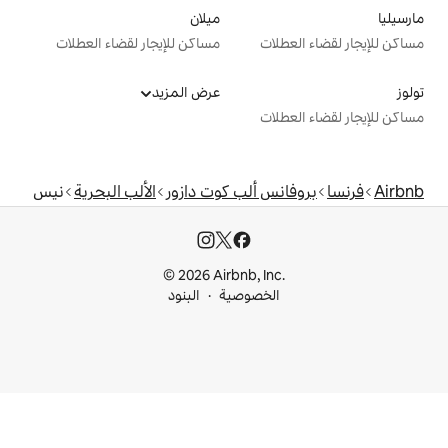
ميلان
ت
مساكن للإيجار لقضاء العطلات
عرض المزيد
ت
 ألب كوت دازور
الألب البحرية
نيس
© 2026 Airbnb, I
خصوصية
البنود