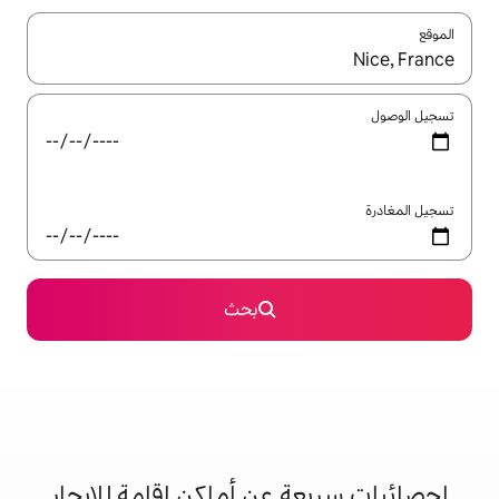
ل باستخدام السهمين لأعلى ولأسفل أو استكشف عن طريق اللمس أو السحب.
بحث
 عن أماكن إقامة للإيجار