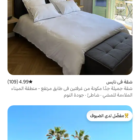
4.99 (109)
متوسط التقييم 4.99 من 5، 109 مراجعات
غرفتين في طابق مرتفع - منطقة الميناء
جودة النوم
لدى الضيوف