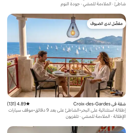
جودة النوم
4.89 (131)
متوسط التقييم 4.89 من 5، 131 مراجعات
إطلالة استثنائية على البحر•الشاطئ على بعد 9 دقائق•موقف سيارات
تلفزيون