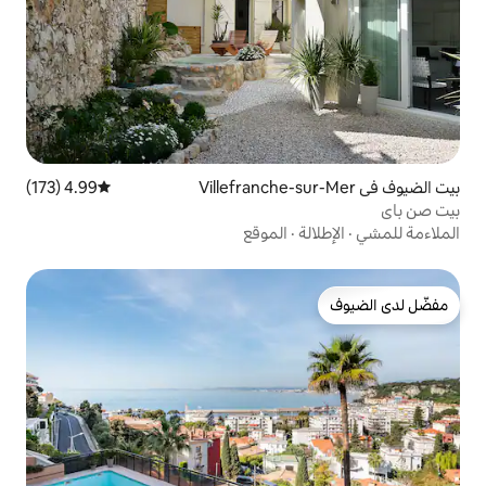
4.99 (173)
متوسط التقييم 4.99 من 5، 173 مراجعات
الموقع