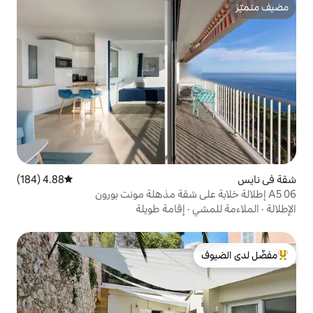
4.88 (184)
متوسط التقييم 4.88 من 5، 184 مراجعات
إقامة طويلة
لدى الضيوف