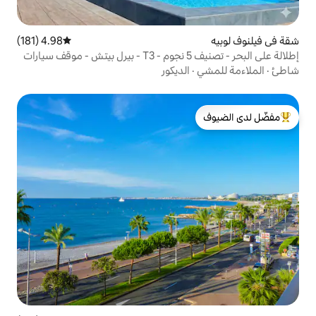
4.98 (181)
متوسط التقييم 4.98 من 5، 181 مراجعات
الديكور
لدى الضيوف