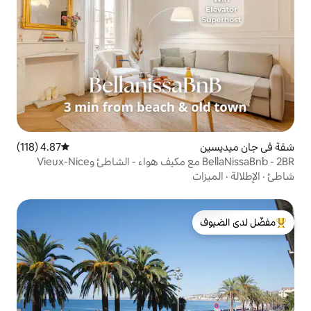
4.87 (118)
متوسط التقييم 4.87 من 5، 118 مراجعات
لدى الضيوف