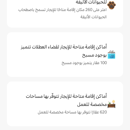
ة
على 260 مكان إقامة متاحًا للإيجار تسمح باصطحاب
حة للإيجار لقضاء العطلات تتميز
حة للإيجار تتوفّر بها مساحات