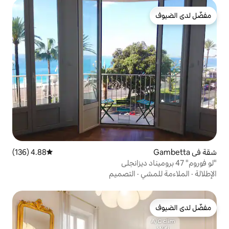
4.88 (136)
متوسط التقييم 4.88 من 5، 136 مراجعات
التصميم