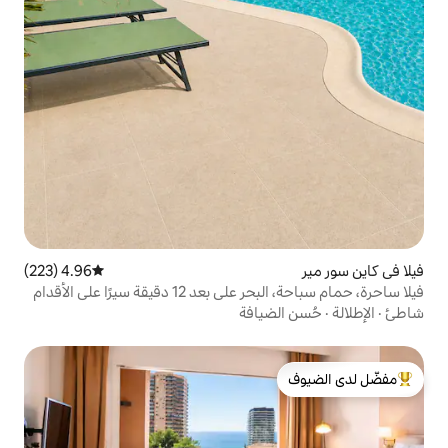
4.96 (223)
متوسط التقييم 4.96 من 5، 223 مراجعات
دقيقة سيرًا على الأقدام
يافة
لدى الضيوف