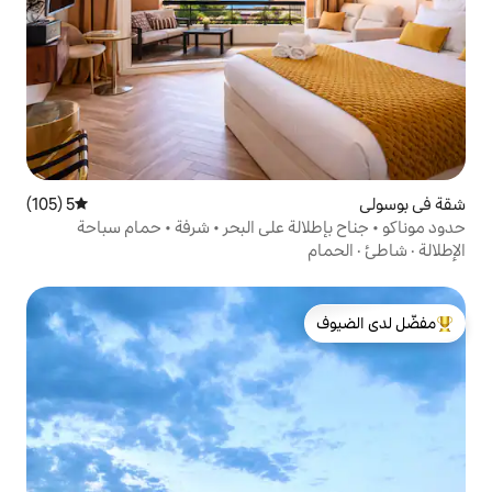
5 (105)
متوسط التقييم 5 من 5، 105 مراجعات
ة على البحر • شرفة • حمام سباحة
لدى الضيوف