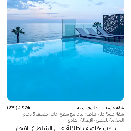
ه
4.97 (239)
متوسط التقييم 4.97 من 5، 239 مراجعات
 مع سطح خاص مصنف 5 نجوم
هادئ
الة على الشاطئ للإيجار