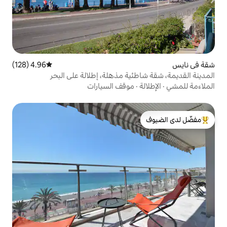
4.96 (128)
متوسط التقييم 4.96 من 5، 128 مراجعات
ئية مذهلة، إطلالة على البحر
موقف السيارات
لدى الضيوف