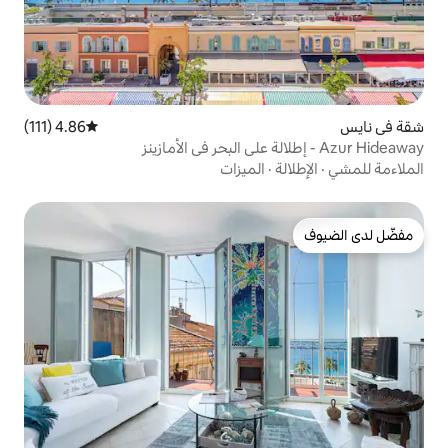
4.86 (111)
متوسط التقييم 4.86 من 5، 111 مراجعات
الميزات