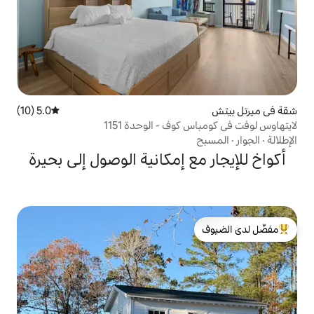
5.0 (10)
متوسط التقييم 5.0 من 5، 10 مراجعات
وف - الوحدة 1151
 إمكانية الوصول إلى بحيرة
لدى الضيوف