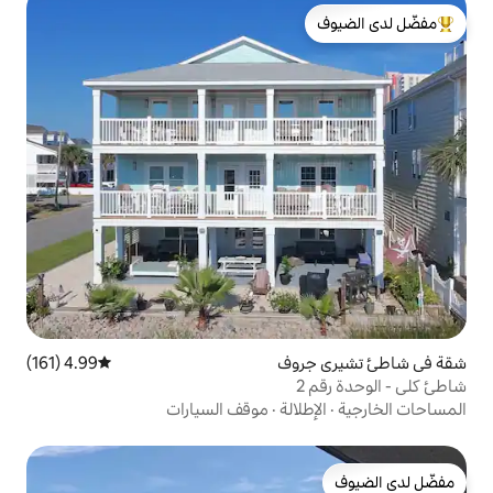
لدى الضيوف
وف
4.99 (161)
متوسط التقييم 4.99 من 5، 161 مراجعات
الة
·
موقف السيارات