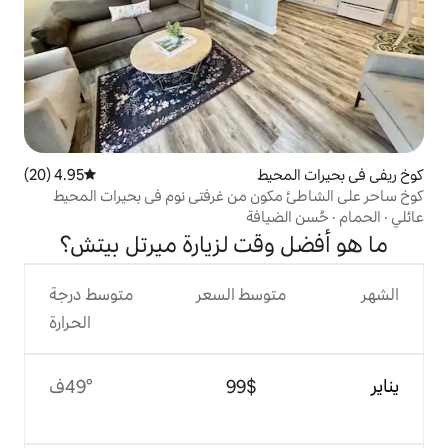
يط
4.95 (20)
متوسط التقييم 4.95 من 5، 20 مراجعات
ن من غرفتي نوم في بحيرات المحيط
افة
قت لزيارة ميرتل بيتش؟
وسط السعر
متوسط درجة
الحرارة
$‏99
49°ف