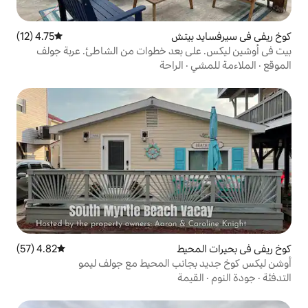
يتش
4.75 (12)
متوسط التقييم 4.75 من 5، 12 مراجعات
 بعد خطوات من الشاطئ. عربة جولف
الراحة
يط
4.82 (57)
متوسط التقييم 4.82 من 5، 57 مراجعات
نب المحيط مع جولف ليمو
مة