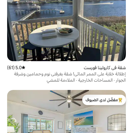
5.0 (61)
متوسط التقييم 5.0 من 5، 61 مراجعات
لمائي! شقة بغرفتي نوم وحمامين وشرفة
ة
·
الملاءمة للمشي
لدى الضيوف