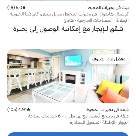
5.0 (18)
متوسط التقييم 5.0 من 5، 18 مراجعات
المحيط، ميرتل بيتش، كارولاينا الجنوبية
ية
·
هادئ
إمكانية الوصول إلى بحيرة
4.91 (105)
متوسط التقييم 4.91 من 5، 105 مراجعات
 6 حمامات سباحة
مغادرة