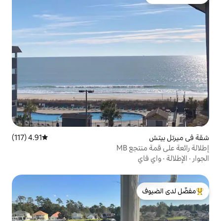
4.91 (117)
متوسط التقييم 4.91 من 5، 117 مراجعات
MB
لدى الضيوف