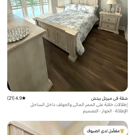
4.9 (21)
متوسط التقييم 4.9 من 5، 21 مراجعات
المائي والجولف داخل الساحل
لدى الضيوف