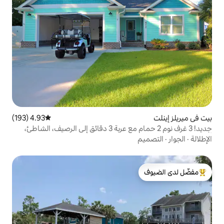
4.93 (193)
متوسط التقييم 4.93 من 5، 193 مراجعات
جديد! 3 غرف نوم 2 حمام مع عربة 3 دقائق إلى الرصيف، الشاطئ،
لدى الضيوف