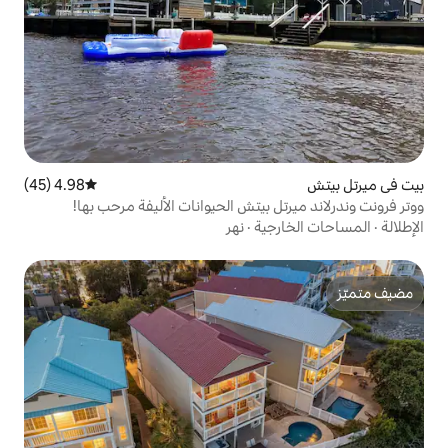
4.98 (45)
متوسط التقييم 4.98 من 5، 45 مراجعات
بيتش الحيوانات الأليفة مرحب بها!
ية
·
نهر