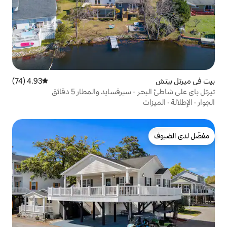
4.93 (74)
متوسط التقييم 4.93 من 5، 74 مراجعات
رفسايد والمطار 5 دقائق