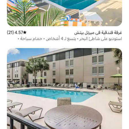
تش
4.57 (21)
متوسط التقييم 4.57 من 5، 21 مراجعات
استوديو على شاطئ البحر • يتسع لـ 4 أشخاص • حمام سباحة •