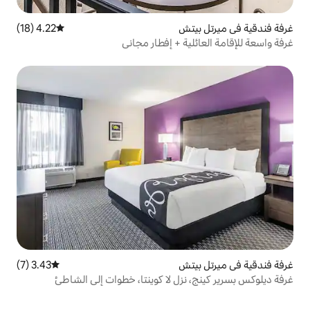
تش
4.22 (18)
متوسط التقييم 4.22 من 5، 18 مراجعات
ة + إفطار مجاني
تش
3.43 (7)
متوسط التقييم 3.43 من 5، 7 مراجعات
زل لا كوينتا، خطوات إلى الشاطئ