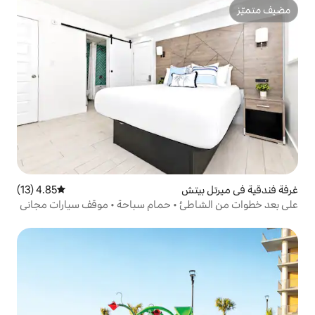
تش
4.85 (13)
متوسط التقييم 4.85 من 5، 13 مراجعات
ئ • حمام سباحة • موقف سيارات مجاني