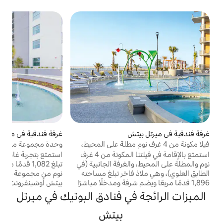
غر
غ
م
خ
و
ب
م
ا
م
ب
ا
ا
إ
تش
غرفة فندقية في ميرتل بيتش
ح
4 غرف نوم مطلة على المحيط،
وحدة مجموعة مميزة فاخرة بغرفتي نوم
ا
استمتع بالإقامة في فيلتنا المكونة من 4 غرف
استمتع بتجربة غامرة في مساحتنا الفاخرة التي
الغرفة الجانبية (في
تبلغ 1,082 قدمًا مربعًا. وحدة مكونة من غرفتي
 فاخر تبلغ مساحته
نوم من مجموعة سيجنتشر في منتجع ميرتل
م شرفة ومدخلًا مباشرًا
بيتش أوشينفرونت، حيث لا يبعد الرمال والبحر
تل بيتش
سوى خطوات قليلة. استمتع بالاسترخاء على
في فنادق البوتيك في ميرتل
ات قليلة من
شاطئ البحر مع منصات للعب مائية مناسبة
 بين الاسترخاء
للأطفال، وحمامات سباحة خارجية متعددة،
بيتش
عديد من حمامات
وبارات بجوار حمام السباحة، مما يجعله مثاليًا