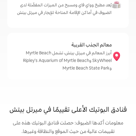
اي ومسبح من الميزات المفضّلة لدى
لإقامة المتاحة للإيجار في ميرتل بيتش
قريبة
أبرز المعالم في ميرتل بيتش، تشمل Myrtle Beach
Sky وRipley's Aquarium of Myrtle Beach
أعلى تقييمًا في ميرتل بيتش
وف: حصلت فنادق البوتيك هذه على
 حيث الموقع والنظافة وغيرها.