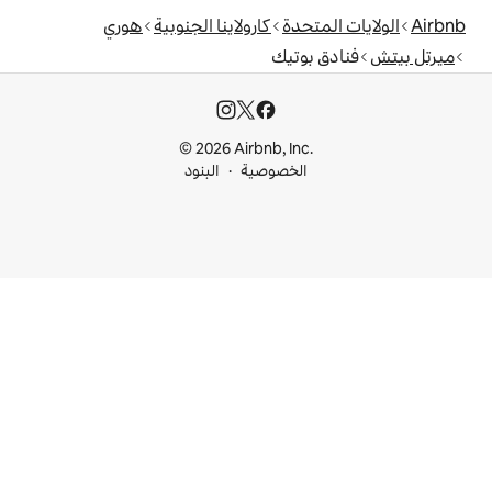
دة
كارولاينا الجنوبية
هوري
تيك
© 2026 Airbnb, I
خصوصية
البنود