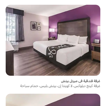
تش
نتا إن، بيتش بليس، حمام سباحة