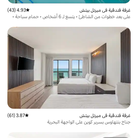
تش
4.93 (43)
متوسط التقييم 4.93 من 5، 43 مراجعات
على بعد خطوات من الشاطئ • يتسع لـ 6 أشخاص • حمام سباحة •
تش
3.87 (61)
متوسط التقييم 3.87 من 5، 61 مراجعات
لى الواجهة البحرية