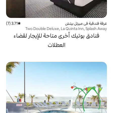
تش
3.71 (7)
متوسط التقييم 3.71 من 5، 7 مراجعات
Two Double Deluxe, La Q
خرى متاحة للإيجار لقضاء
العطلات