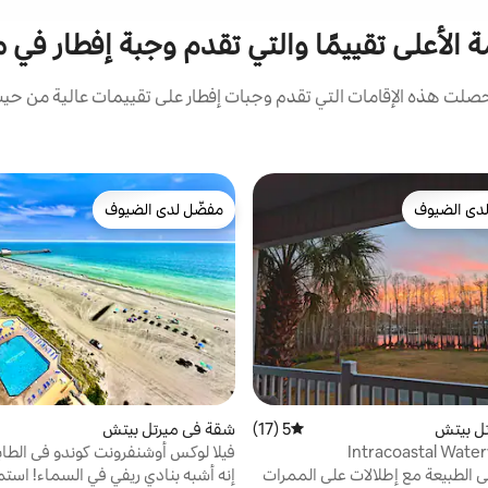
ة الأعلى تقييمًا والتي تقدم وجبة إفطار في
لت هذه الإقامات التي تقدم وجبات إفطار على تقييمات عالية من حيث 
دى الضيوف
مفضّل لدى الضيوف
بيوت المفضّلة لدى الضيوف
مفضّل لدى الضيوف
تل بيتش
5 (17)
متوسط التقييم 5 من 5، 17 مراجعات
شقة في ميرتل بيتش
فيلا لوكس أوشنفرونت كوندو في الطابق
عشر ووسائل الراحة
لى الطبيعة مع إطلالات على الممرات
إنه أشبه بنادي ريفي في السماء! استم