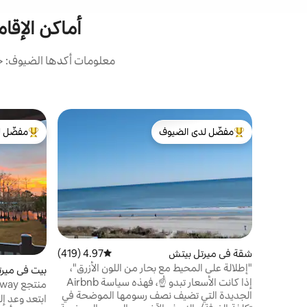
أماكن الإقام
معلومات أكدها الضيوف: حص
مفضّل لدى الضيوف
مفضّل ل
من أبرز البيوت المفضّلة لدى الضيوف
من أبرز ال
شقة في ميرتل بيتش
4.97 (419)
متوسط التقييم 4.97 من 5، 419 مراجعات
"إطلالة على المحيط مع بحار من اللون الأزرق"،
بيت في مير
605 منتجع لاندمارك
إذا كانت الأسعار تبدو ☝️، فهذه سياسة Airbnb
منتجع Intracoastal Waterway
الجديدة التي تضيف نصف رسومها الموضحة في
ابتعد وعد إ