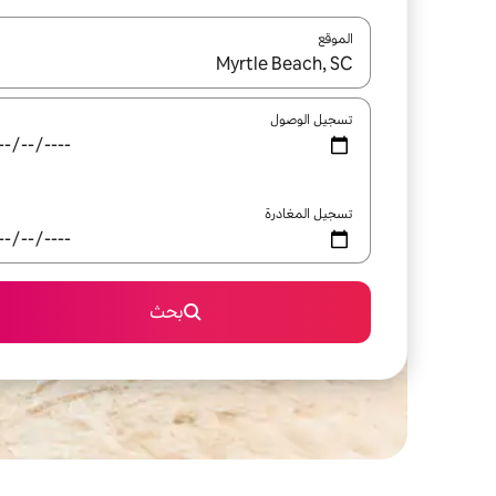
الموقع
عند توفر النتائج، انتقل باستخدام السهمين لأعلى ولأسف
تسجيل الوصول
تسجيل المغادرة
بحث