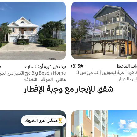
ات المحيط
5 (3)
متوسط التقييم 5 من 5، 3 مراجعات
بيت في قرية أوشنسايد
مت
6 غرف نوم فاخرة | عربة ليموزين | شاطئ من 3
Big Beach Home مع الكثير من ا
 شخصًا
الإضافية.
لي
·
الجوار
عائلي
·
الموقع
·
النظافة
شقق للإيجار مع وجبة الإفطار
مفضّل لدى الضيوف
من أبرز البيوت المفضّلة لدى الضيوف