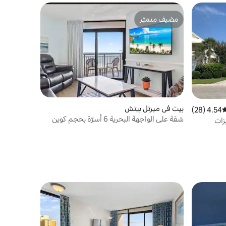
مضيف متميّز
مضيف متميّز
بيت في ميرتل بيتش
4.54 (28)
وسط التقييم 4.54 من 5، 28 مراجعات
شقة على الواجهة البحرية 6 أسرّة بحجم كوين
لميزات
تتسع لـ 12 شخصًا في الكثبان الرملية