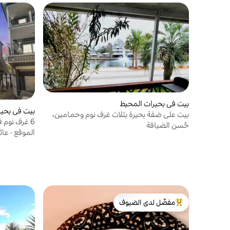
بيت في بحيرات المحيط
بيت في بحير
بيت على ضفة بحيرة بثلاث غرف نوم وحمامين،
حُسن الضيافة
صفوف | تتسع لـ 15
الموقع
·
عائ
مفضّل لدى الضيوف
من أبرز البيوت المفضّلة لدى الضيوف