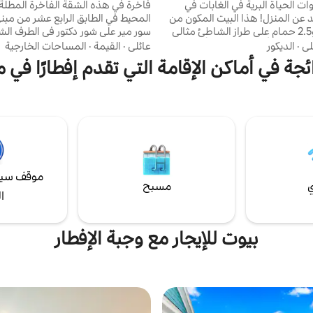
ات الحياة البرية في الغابات في
فاخرة في هذه الشقة الفاخرة المطلة
ملاذك البعيد عن المنزل! هذا البيت المكون من
المحيط في الطابق الرابع عشر من مبن
3 غرف نوم و2.5 حمام على طراز الشاطئ مثالي
سور مير على شور دكتور في الطرف ال
 القادمة أو عطلة نهاية الأسبوع
ميرتل بيتش. مع إطلالات على الشمال
لي
·
الديكور
عائلي
·
القيمة
·
المساحات الخارجية
قضاء وقت ممتع مع العائلة. قريب من
والشرق والجنوب والجنوب الغربي، يم
ائجة في أماكن الإقامة التي تقدم إفطارًا في 
 السياحي في ماري لاند التي تريد
الاستمتاع بشروق الشمس + غروب 
ولكنه منعزل بعيدًا عن صخب
شرفاتك المطلة على شواطئ غراند ستر
احة؛ مساحة لالتقاط أنفاسك
البيضاء. وسائل الراحة في النادي الري
والبقاء معًا! 15 دقيقة من: مطار ميرتل بيتش،
حمام سباحة رائع، ملعب غولف، منشأة
ذا بيتش، جامعة كارولينا الوسطى
البدنية، ملاعب تنس، أماكن لتناول ال
وماركت كومون! 5 دقائق من: البقالة والغاز
لـ 6 أشخاص على 3 أس
حمامين كاملين.
موقف سيا
ي
مسبح
ا
بيوت للإيجار مع وجبة الإفطار