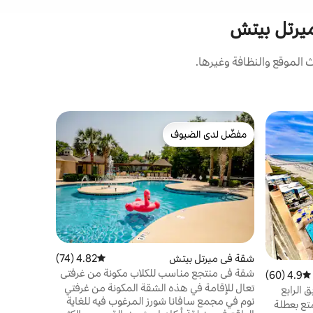
 ميرتل بيتش
الموقع والنظافة وغيرها.
شقة في سي
مفضّل لدى الضيوف
مفضّل 
"أوامر الط
مفضّل لدى الضيوف
من أبرز ا
الشاطئ!
يرجى ملاحظ
الحديثة مع
يكون المسبح
الموقع
·
عا
الأق
شقة في ميرتل بيتش
4.82 (74)
متوسط التقييم 4.82 من 5، 74 مراجعات
العامة والم
شقة في منتجع مناسب للكلاب مكونة من غرفتي
4.9 (60)
متوسط التقييم 4.9 من 5، 60 مراجعات
نوم مع حمام سباحة وعربة جولف
تعال للإقامة في هذه الشقة المكونة من غرفتي
والعروض على بعد 10-15 دقي
 الرابع
نوم في مجمع سافانا شورز المرغوب فيه للغاية
تع بعطلة