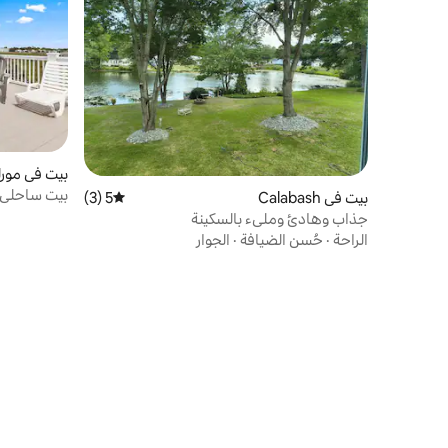
بيت في مورل
بيت ساحلي 
بيت في Calabash
5 (3)
متوسط التقييم 5 من 5، 3 مراجعات
جذاب وهادئ ومليء بالسكينة
الراحة
·
حُسن الضيافة
·
الجوار