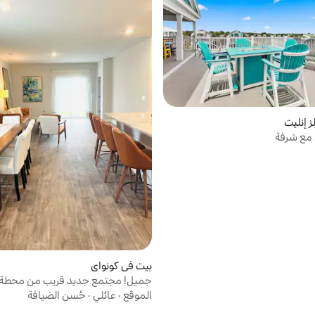
ز إنليت
مع شرفة
بيت في كونواي
جميل! مجتمع جديد قريب من محطة م
ميشيغان (NMB) ومركز جامعة ميشيغان (UCC)
الموقع
·
عائلي
·
حُسن الضيافة