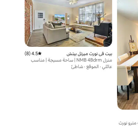
بيت في نورث ميرتل بيتش
4.5 (8)
متوسط التقييم 4.5 من 5، 8 مراجعات
منزل NMB 4Bdrm | ساحة مسيجة | مناسب
للحيوانات الأليفة
عائلي
·
الموقع
·
شاطئ
ترو نورث