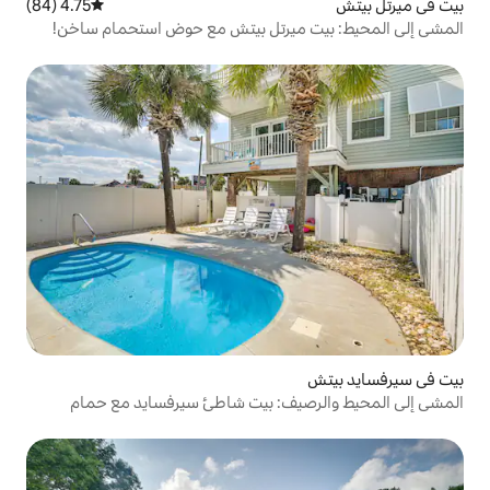
4.75 (84)
متوسط التقييم 4.75 من 5، 84 مراجعات
ميرتل بيتش مع حوض استحمام ساخن!
يف: بيت شاطئ سيرفسايد مع حمام