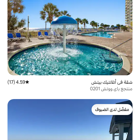
4.59 (17)
متوسط التقييم 4.59 من 5، 17 مراجعات