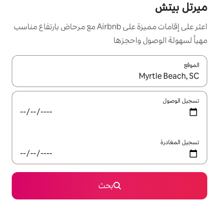
اعثر على إقامات مميزة على Airbnb مع مرحاض بارتفاع مناسب
حجزها
ل باستخدام السهمين لأعلى ولأسفل أو استكشف عن طريق اللمس أو السحب.
بحث