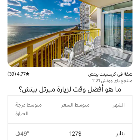
4.77 (39)
متوسط التقييم 4.77 من 5، 39 مراجعات
قت لزيارة ميرتل بيتش؟
وسط السعر
متوسط درجة
الحرارة
$‏127
49°ف