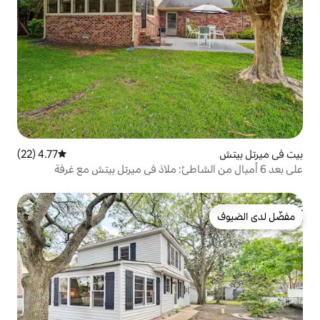
4.77 (22)
متوسط التقييم 4.77 من 5، 22 مراجعات
ن الشاطئ: ملاذ في ميرتل بيتش مع غرفة