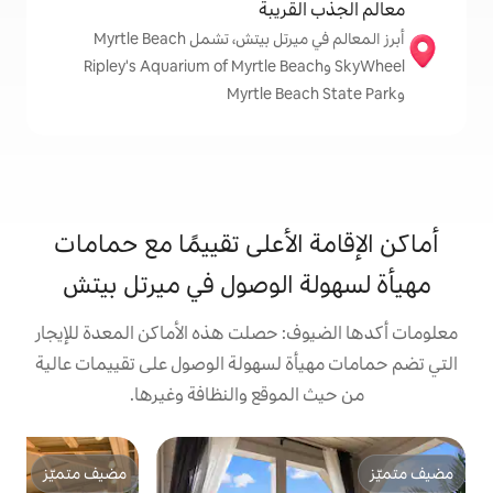
قريبة
أبرز المعالم في ميرتل بيتش، تشمل Myrtle Beach
Sky وRipley's Aquarium of Myrtle Beach
الأعلى تقييمًا مع حمامات
 الوصول في ميرتل بيتش
: حصلت هذه الأماكن المعدة للإيجار
ة لسهولة الوصول على تقييمات عالية
موقع والنظافة وغيرها.
ت
مضيف متميّز
م
مضيف متميّز