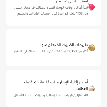
دأ من
ة للإيجار لقضاء العطلات في ميرتل بيتش
المُتحقَّق منها
يجار مناسبة للعائلات لقضاء