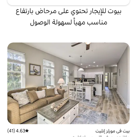
حتوي على مرحاض بارتفاع
يأ لسهولة الوصول
4.63 (41)
متوسط التقييم 4.63 من 5، 41 مراجعات