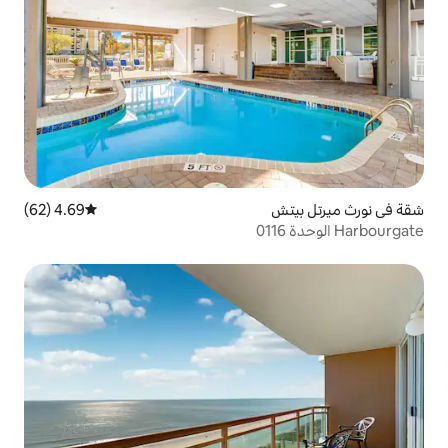
4.69 (62)
متوسط التقييم 4.69 من 5، 62 مراجعات