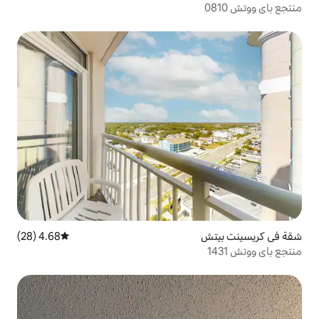
4.68 (28)
متوسط التقييم 4.68 من 5، 28 مراجعات