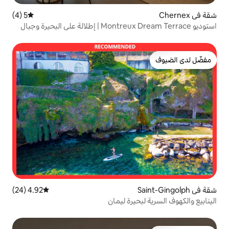
5 (4)
متوسط التقييم 5 من 5، 4 مراجعات
استوديو Montreux Dream Terrace | إطلالة على البحيرة وجبال
4.92 (24)
متوسط التقييم 4.92 من 5، 24 مراجعات
حيرة ليمان