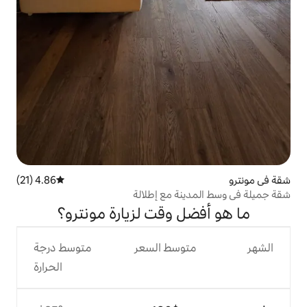
4.86 (21)
متوسط التقييم 4.86 من 5، 21 مراجعات
ة مع إطلالة
 وقت لزيارة مونترو؟
وسط السعر
متوسط درجة
الحرارة