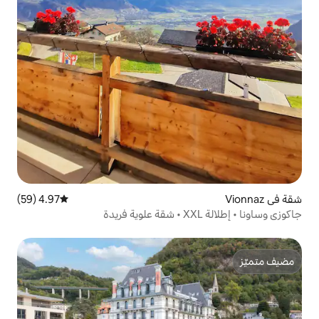
4.97 (59)
متوسط التقييم 4.97 من 5، 59 مراجعات