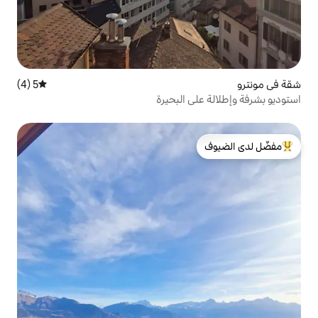
5 (4)
متوسط التقييم 5 من 5، 4 مراجعات
 البحيرة
لدى الضيوف