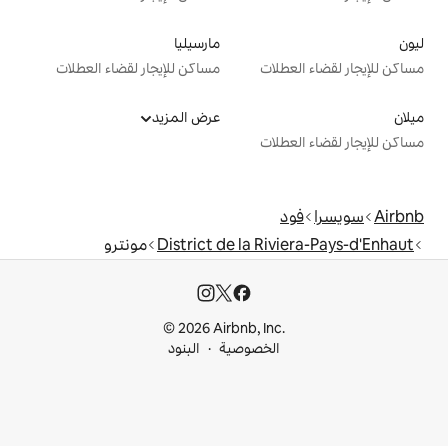
مارسيليا
ت
مساكن للإيجار لقضاء العطلات
عرض المزيد
ت
District de la R
مونترو
© 2026 Airbnb, I
خصوصية
البنود