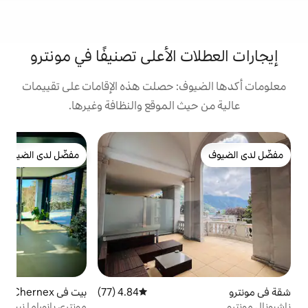
 الأعلى تصنيفًا في مونترو
: حصلت هذه الإقامات على تقييمات
 الموقع والنظافة وغيرها.
شق
مفضّل لدى الضيوف
ع
مفضّل لدى الضيوف
و
ح
س
4.84 (77)
متوسط التقييم 4.84 من 5، 77 مراجعات
بيت في Chernex
4.92 (26)
متوسط التقييم 4.92 من 5، 26 مراجعات
م
مونتري بانوراما نيست
ب