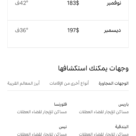
$‏183
42°ف
$‏197
36°ف
تكشافها
ع أخرى من الإقامات
أبرز المعالم القريبة
فلورنسا
ت
مساكن للإيجار لقضاء العطلات
نيس
ت
مساكن للإيجار لقضاء العطلات