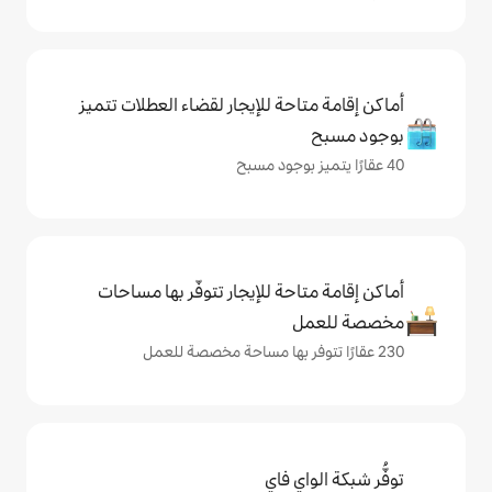
حة للإيجار لقضاء العطلات تتميز
حة للإيجار تتوفّر بها مساحات
ي فاي