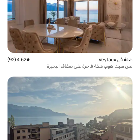
4.62 (92)
متوسط التقييم 4.62 من 5، 92 مراجعات
على ضفاف البحيرة