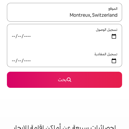
ل باستخدام السهمين لأعلى ولأسفل أو استكشف عن طريق اللمس أو السحب.
بحث
 عن أماكن إقامة للإيجار