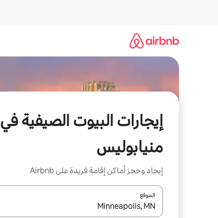
خطى
لى
لمحتوى
إيجارات البيوت الصيفية في
منيابوليس
إيجاد وحجز أماكن إقامة فريدة على Airbnb
الموقع
عند توفر النتائج، انتقل باستخدام السهمين لأعلى ولأسف