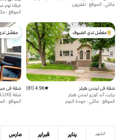
البحيرة وتناول الطعام
عائلي
·
الموقع
·
تلفزيون
غرفتا نوم م
للفنون
الموقع
·
مكي
مفضّل لدى الضيوف
مفضّل لدى
من أبرز البيوت المفضّلة لدى الضيوف
مفضّل لدى
شقة في ليندن هيلز
4.96 (81)
متوسط التقييم 4.96 من 5، 81 مراجعات
شقة في مين
برايت آند كوزي ليندن هيلز
وسط المدينة
الموقع
·
عائلي
·
جودة النوم
الموقع
·
الم
الشهر
يناير
فبراير
مارس