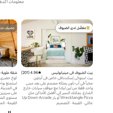
معلومات أكدها 
مفضّل لدى الضيوف
مضيف متمي
من أبرز البيوت المفضّلة لدى الضيوف
مضيف متمي
بيت الضيوف في مينيابوليس
4.96 (201)
متوسط التقييم 4.96 من 5، 201 مراجعات
شقة علوية ف
بيت استوائي إسكندنافي خاص في أبتاون
كوخ حضري ع
شكل A + شرفة خاصة
مخبأ في أب تاون يملكه مصمم على بعد مبنى
واحد فقط من لين ليك! مع موقف سيارات خارج
في المدينة.
الشارع. يمكنك السير إلى أفضل الأماكن مثل
على سريرين
Wrecktangle Pizza أو بار Up Down Arcade
أو بحيرة هارييت. استمتع بغرفة نوم خاصة بسرير
لمحبي الحف
عائلي
·
القيمة
·
التصميم
القيمة
·
الم
كوين، وسرير نهاري كامل الحجم، وغسالة/
مجفف، وتدفئة/مكيف هواء منفصلين، ومطبخ