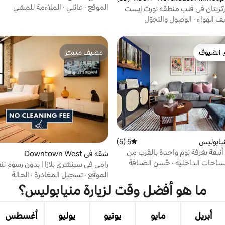
الموقع
·
عائلي
·
الملاءمة للمشي
ركزيتان في قلب منطقة نورث إيست
ف الهواء
·
الوصول والتجوّل
 الضيوف
مضيف متميّز
 الضيوف
مضيف متميّز
يابوليس
5 (5)
متوسط التقييم 5 من 5، 5 مراجعات
شقة LUXE أنيقة بغرفة نوم واحدة بالقرب من
شقة في Downtown West
 ولورينغ بارك
ساحات الداخلية
·
حُسن الضيافة
رامي في سينشري بلازا | بدون رسوم تن
استوديو
الموقع
·
تسجيل المغادرة
·
الحالة
ما هو أفضل وقت لزيارة منيابوليس؟
أبريل
مايو
يونيو
يوليو
أغسطس