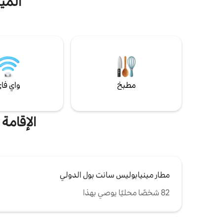
المي
مجهز بالكامل. ديكور أنيق وإضاءة طبيعية جميلة
في جميع أنحاء المكان. 15 دقيقة إلى مطار
وM
مينيابوليس-سانت بول الدولي (MSP). يُسمح
عالية السر
بكلب واحد في العقار مقابل رسوم. رسالة
يشبه المقص
للموافقة على كلب ثانٍ. مثالية لإقامة مريحة
سيارات مجان
وقابلة للمشي في قلب مينيابوليس.
ومتنوع!
مطبخ
واي فا
الإقامة
مطار مينيابوليس سانت بول الدولي
82 شخصًا محليًا يوصي بهذا