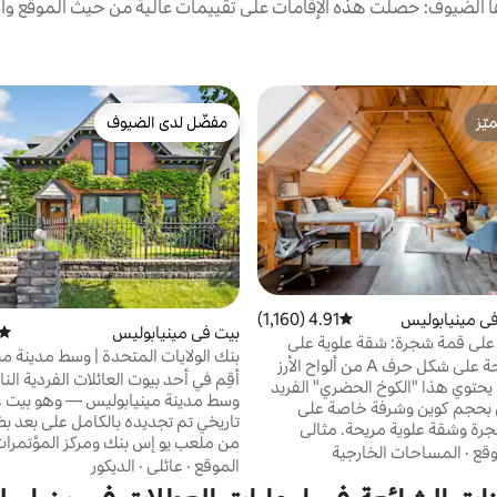
الضيوف: حصلت هذه الإقامات على تقييمات عالية من حيث الموقع وال
ّز
مفضّل لدى الضيوف
ّز
مفضّل لدى الضيوف
ي مينيابوليس
4.91 (1,160)
متوسط التقييم 4.91 من 5، 1,160 مراجعات
بيت في مينيابوليس
متوس
لى قمة شجرة: شقة علوية على
بنك الولايات المتحدة | وسط مدينة مي
استمتع بواحة على شكل حرف A من ألواح الأرز
مركز المؤتمرات
أقِم في أحد بيوت العائلات الفردية الن
 يحتوي هذا "الكوخ الحضري" الفريد
وسط مدينة مينيابوليس — وهو بيت ع
 بحجم كوين وشرفة خاصة على
تاريخي تم تجديده بالكامل على بعد بض
مستوى الشجرة وشقة علوية مريحة. مثالي
من ملعب يو إس بنك ومركز المؤتمر
لات الموسيقية ومشجعي الرياضة:
وقع
·
المساحات الخارجية
أرموري والمطاعم والمتنزهات وأماكن 
الموقع
·
عائلي
·
الديكور
سيرًا على الأقدام إلى ذا أرموري (0.6 ميل)
الرئيسية. ستحظى براحة الموقع ال
واستاد البنك الأمريكي (0.5 ميل). الوصول