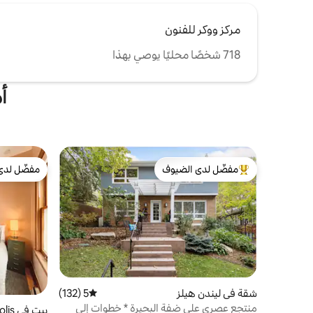
مركز ووكر للفنون
718 شخصًا محليًا يوصي بهذا
أ
مفضّل لدى الضيوف
مفضّل لدى
من أبرز البيوت المفضّلة لدى الضيوف
مفضّل لدى
شقة في ليندن هيلز
5 (132)
متوسط التقييم 5 من 5، 132 مراجعات
منتجع عصري على ضفة البحيرة * خطوات إلى
بيت في Northeast Minneapolis