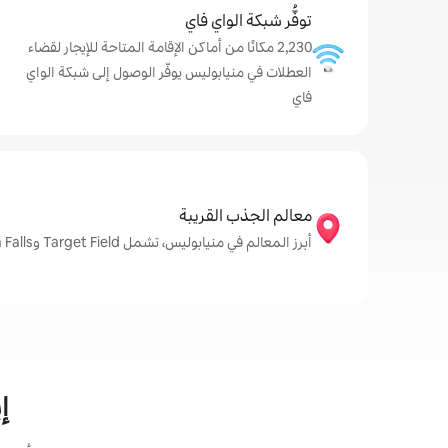
توفُّر شبكة الواي فاي
2,230 مكانًا من أماكن الإقامة المتاحة للإيجار لقضاء
العطلات في منيابوليس يوفّر الوصول إلى شبكة الواي
فاي
معالم الجذب القريبة
أبرز المعالم في منيابوليس، تشمل Target Field وMinnehaha Falls وMinneapolis Institute of Art
إ