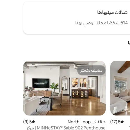
شلالات مينيهاها
614 شخصًا محليًا يوصي بهذا
مضيف متميّز
مضيف متميّز
5 (17)
متوسط التقييم 5 من 5، 17 مراجعات
شقة في North Loop
5 (3)
متوسط التقييم 5 من 5، 3 مراجعات
MINNeSTAY* Sable 902 Penthouse | مركز