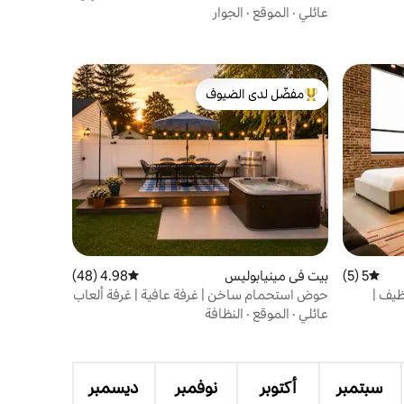
تارجت
عائلي
·
الموقع
·
الجوار
مفضّل لدى الضيوف
من أبرز البيوت المفضّلة لدى الضيوف
5 (5)
متوسط التقييم 5 من 5، 5 مراجعات
بيت في مينيابوليس
4.98 (48)
متوسط التقييم 4.98 من 5، 48 مراجعات
ظيف |
حوض استحمام ساخن | غرفة عافية | غرفة ألعاب
| مناسبة للكلاب
عائلي
·
الموقع
·
النظافة
سبتمبر
أكتوبر
نوفمبر
ديسمبر