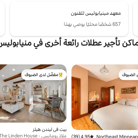
معهد مينيابوليس للفنون
657 شخصًا محليًا يوصي بهذا
ماكن تأجير عطلات رائعة أخرى في منيابوليس
 الضيوف
مفضّل لدى الضيوف
 الضيوف
من أبرز البيوت المفضّلة لدى الضيوف
بيت في ليندن هيلز
ملاذ رومانسي - The Linden House
4.95 (39)
متوسط التقييم 4.95 من 5، 39 مراجعات