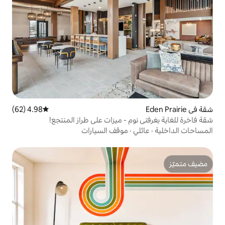
4.98 (62)
متوسط التقييم 4.98 من 5، 62 مراجعات
وم - ميزات على طراز المنتجع!
ي
·
موقف السيارات