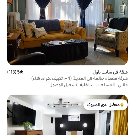
5 (113)
متوسط التقييم 5 من 5، 113 مراجعات
واء، فناء)
ة
·
تسجيل الوصول
لدى الضيوف