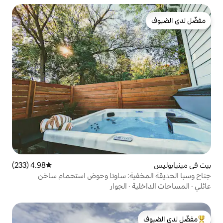
4.98 (233)
متوسط التقييم 4.98 من 5، 233 مراجعات
فية: ساونا وحوض استحمام ساخن
ة
·
الجوار