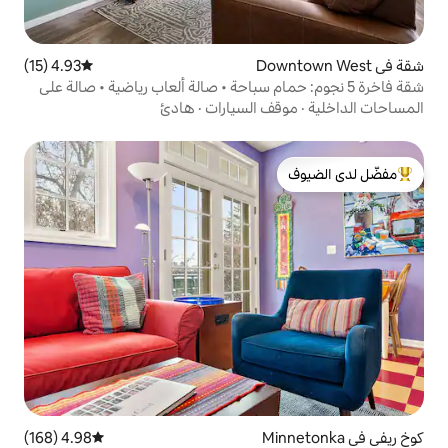
4.93 (15)
متوسط التقييم 4.93 من 5، 15 مراجعات
م: حمام سباحة • صالة ألعاب رياضية • صالة على
 السيارات
·
هادئ
لدى الضيوف
4.98 (168)
متوسط التقييم 4.98 من 5، 168 مراجعات