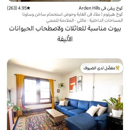
4.95 (263)
متوسط التقييم 4.95 من 5، 263 مراجعات
غابة وحوض استحمام ساخن وساونا
ي
·
الملاءمة للمشي
ائلات ولاصطحاب الحيوانات
الأليفة
لدى الضيوف