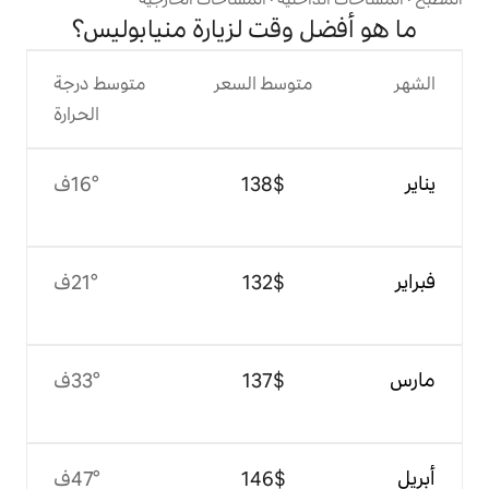
قت لزيارة منيابوليس؟
وسط السعر
متوسط درجة
الحرارة
$‏138
16°ف
$‏132
21°ف
$‏137
33°ف
$‏146
47°ف