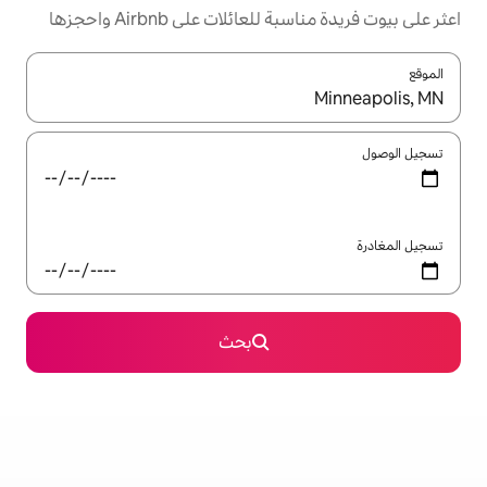
ئلات على Airbnb واحجزها
ل باستخدام السهمين لأعلى ولأسفل أو استكشف عن طريق اللمس أو السحب.
بحث