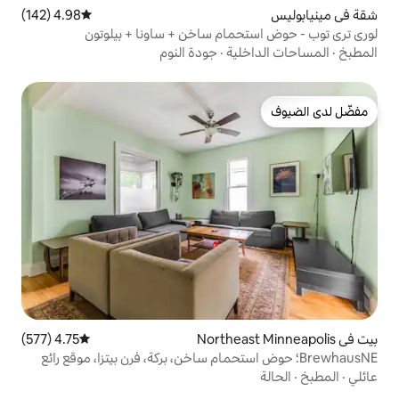
4.98 (142)
متوسط التقييم 4.98 من 5، 142 مراجعات
مام ساخن + ساونا + بيلوتون
ية
·
جودة النوم
4.75 (577)
متوسط التقييم 4.75 من 5، 577 مراجعات