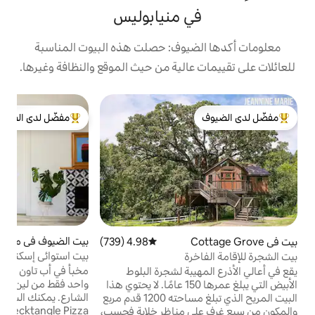
 منيابوليس
يوف: حصلت هذه البيوت المناسبة
الية من حيث الموقع والنظافة وغيرها.
ش
مفضّل لدى الضيوف
ك
لدى الضيوف
من أبرز البيوت المفضّلة لدى الضيوف
شكل
ف
ع
ل
ا
بيت الضيوف في مينيابوليس
4.96 (201)
متوسط التقييم 4.96 من 5، 201 مراجعات
4.98 (739)
متوسط التقييم 4.98 من 5، 739 مراجعات
بيت استوائي إسكندنافي خاص في أبتاون
ة
ع
مخبأ في أب تاون يملكه مصمم على بعد مبنى
بة لشجرة البلوط
ي
واحد فقط من لين ليك! مع موقف سيارات خارج
الأبيض التي يبلغ عمرها 150 عامًا. لا يحتوي هذا
س
الشارع. يمكنك السير إلى أفضل الأماكن مثل
البيت المريح الذي تبلغ مساحته 1200 قدم مربع
و
Wrecktangle Pizza أو بار Up Down Arcade
 مناظر خلابة فحسب،