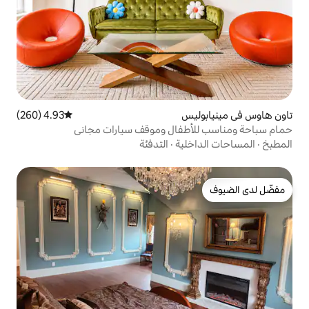
س
4.93 (260)
متوسط التقييم 4.93 من 5، 260 مراجعات
فال وموقف سيارات مجاني
ية
·
التدفئة