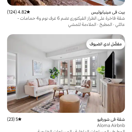
4.82 (124)
متوسط التقييم 4.82 من 5، 124 مراجعات
شقة فاخرة على الطراز الفيكتوري تضم 6 غرف نوم و4 حمامات -
 رياضية/ساونا/حوض استحمام ساخن
للمشي
5 (23)
متوسط التقييم 5 من 5، 23 مراجعات
ية
·
المساحات الخارجية