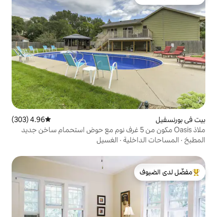
لدى الضيوف
4.96 (303)
متوسط التقييم 4.96 من 5، 303 مراجعات
ية
·
الغسيل
لدى الضيوف