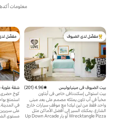
معلومات أكدها 
مفضّل لدى الضيوف
مفضّل لدى
من أبرز البيوت المفضّلة لدى الضيوف
مفضّل لدى
بيت الضيوف في مينيابوليس
4.96 (201)
متوسط التقييم 4.96 من 5، 201 مراجعات
شقة علوية ف
بيت استوائي إسكندنافي خاص في أبتاون
كوخ حضري ع
شكل A + شرفة خاصة
مخبأ في أب تاون يملكه مصمم على بعد مبنى
واحد فقط من لين ليك! مع موقف سيارات خارج
في المدينة.
الشارع. يمكنك السير إلى أفضل الأماكن مثل
على سريرين
Wrecktangle Pizza أو بار Up Down Arcade
أو بحيرة هارييت. استمتع بغرفة نوم خاصة بسرير
لمحبي الحف
كوين، وسرير نهاري كامل الحجم، وغسالة/