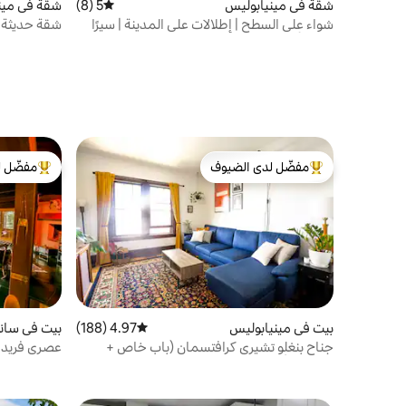
شقة في مينيابوليس
5 (8)
متوسط التقييم 5 من 5، 8 مراجعات
شقة في مين
شواء على السطح | إطلالات على المدينة | سيرًا
شقة حديثة ب
على الأقدام إلى البحيرات
ومركز لياقة 
مفضّل لدى الضيوف
مفضّل ل
من أبرز البيوت المفضّلة لدى الضيوف
من أبرز ال
بيت في مينيابوليس
4.97 (188)
متوسط التقييم 4.97 من 5، 188 مراجعات
بيت في سان
جناح بنغلو تشيري كرافتسمان (باب خاص +
عصري فريد 
حيوانات أليفة)
كبير