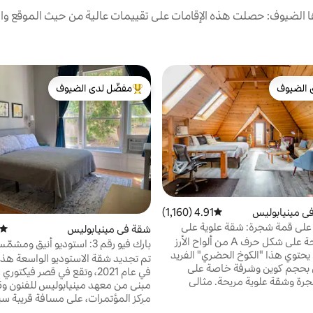
الضيوف: حصلت هذه الإقامات على تقييمات عالية من حيث الموقع وال
 الضيوف
مفضّل لدى الضيوف
 الضيوف
من أبرز البيوت المفضّلة لدى الضيوف
ي مينيابوليس
4.91 (1,160)
متوسط التقييم 4.91 من 5، 1,160 مراجعات
لى قمة شجرة: شقة علوية على
شقة في مينيابوليس
متوسط
استمتع بواحة على شكل حرف A من ألواح الأرز
 يحتوي هذا "الكوخ الحضري" الفريد
Conv Ctr
تم تجديد شقة الاستوديو الواسعة هذه
 بحجم كوين وشرفة خاصة على
في عام 2021، وتقع في قصر فيكتو
مستوى الشجرة وشقة علوية مريحة. مثالي
لات الموسيقية ومشجعي الرياضة:
مركز المؤتمرات، على مسافة قريبة سير
سيرًا على الأقدام إلى ذا أرموري (0.6 ميل)
ال