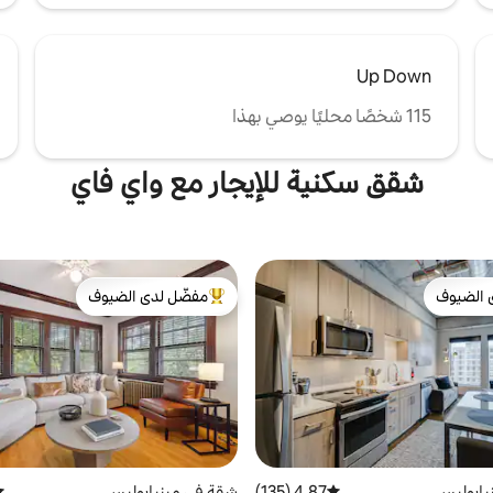
Up Down
115 شخصًا محليًا يوصي بهذا
شقق سكنية للإيجار مع واي فاي
 الضيوف
مفضّل لدى الضيوف
 الضيوف
من أبرز البيوت المفضّلة لدى الضيوف
شقة في مينيابوليس
مت
يابوليس
4.87 (135)
متوسط التقييم 4.87 من 5، 135 مراجعات