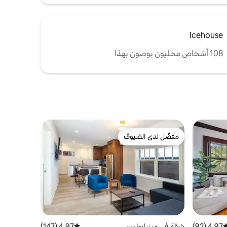
Icehouse
108 أشخاص محليون يوصون بهذا
مفضّل لدى الضيوف
مفضّل لدى الضيوف
4.97 (92)
وسط التقييم 4.97 من 5، 92 مراجعات
شقة في مينيابوليس
4.97 (147)
متوسط التقييم 4.97 من 5، 147 مراجعات