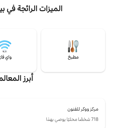
مجفف، وتدفئة/مكيف هواء منفصلين، ومطبخ
الميزات الرائجة في ب
مجهز بالكامل. ديكور أنيق وإضاءة طبيعية جميلة
في جميع أنحاء المكان. 15 دقيقة إلى مطار
وM
مينيابوليس-سانت بول الدولي (MSP). يُسمح
عالية السر
بكلب واحد في العقار مقابل رسوم. رسالة
يشبه المقص
للموافقة على كلب ثانٍ. مثالية لإقامة مريحة
سيارات مجان
وقابلة للمشي في قلب مينيابوليس.
ومتنوع!
مطبخ
واي فا
أبرز المعال
مركز ووكر للفنون
718 شخصًا محليًا يوصي بهذا