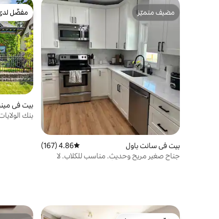
مضيف متميّز
مفضّل لدى
مضيف متميّز
مفضّل لدى
بيت في ميني
بنك الولايا
مركز المؤتم
بيت في سانت باول
4.86 (167)
متوسط التقييم 4.86 من 5، 167 مراجعات
جناح صغير مريح وحديث. مناسب للكلاب. لا
توجد رسوم للحيوانات الأليفة!