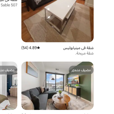
سنتر
شقة في مينيابوليس
4.89 (54)
متوسط التقييم 4.89 من 5، 54 مراجعات
شقة مريحة.
مضيف متميّز
مضيف متمي
مضيف متميّز
مضيف متمي