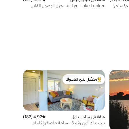
م! ساحر!
Lyn-Lake Looker #تسجيل الوصول الذاتي
#حياة المدينة #الموقع
مفضّل لدى الضيوف
من أبرز البيوت المفضّلة لدى الضيوف
شقة في سانت باول
4.92 (182)
متوسط التقييم 4.92 من 5، 182 مراجعات
بيت ماك ألين رقم 3 - ساحة خاصة وإقامات
ممتدة