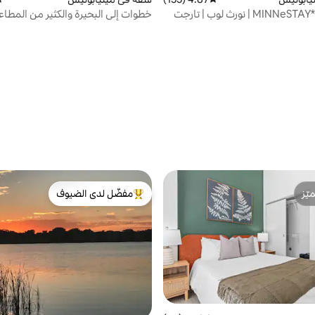
خطوات إلى البحيرة والكثير من المطاع
MINNeSTAY* Sable 507 | نورث لوب | تارجت
ّز
مفضّل لدى الضيوف
ّز
من أبرز البيوت المفضّلة لدى الضيوف