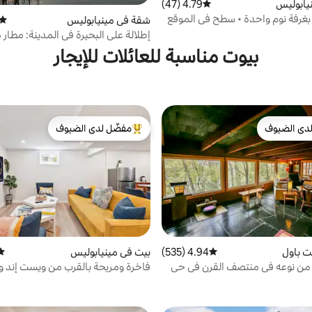
يابوليس
4.79 (47)
متوسط التقييم 4.79 من 5، 47 مراجعات
غرفة نوم واحدة • سطح في الموقع
شقة في مينيابوليس
متوس
بدنية
إطلالة على البحيرة في المدينة: مطار 
سانت بول الدولي، مسارات، جميلة!
بيوت مناسبة للعائلات للإيجار
دى الضيوف
مفضّل لدى الضيوف
بيوت المفضّلة لدى الضيوف
من أبرز البيوت المفضّلة لدى الضيوف
ت باول
4.94 (535)
متوسط التقييم 4.94 من 5، 535 مراجعات
بيت في مينيابوليس
متو
من نوعه في منتصف القرن في حي
فاخرة ومريحة بالقرب من ويست إند و
ووسط المدينة