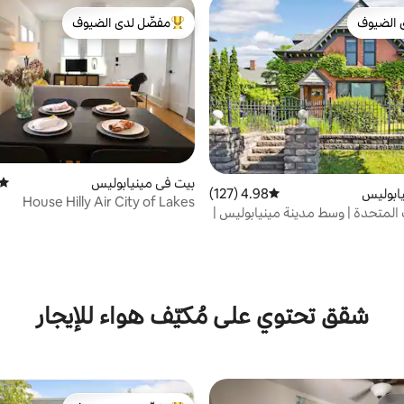
 الضيوف
مفضّل لدى الضيوف
 الضيوف
من أبرز البيوت المفضّلة لدى الضيوف
بيت في مينيابوليس
متوس
ابوليس
4.98 (127)
متوسط التقييم 4.98 من 5، 127 مراجعات
House Hilly Air City of Lakes
ت المتحدة | وسط مدينة مينيابوليس |
رات
شقق تحتوي على مُكيّف هواء للإيجار