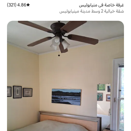
4.86 (321)
متوسط التقييم 4.86 من 5، 321 مراجعات