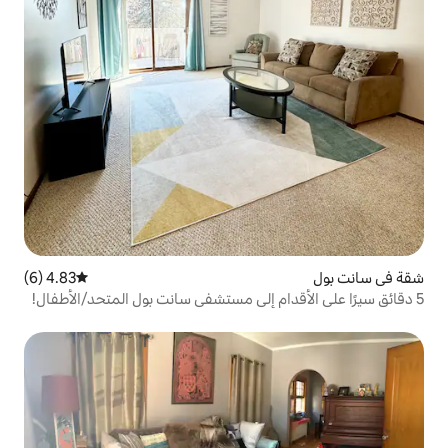
4.83 (6)
متوسط التقييم 4.83 من 5، 6 مراجعات