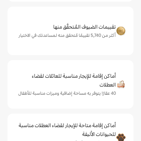
المُتحقَّق منها
يجار مناسبة للعائلات لقضاء
حة للإيجار لقضاء العطلات مناسبة
ة