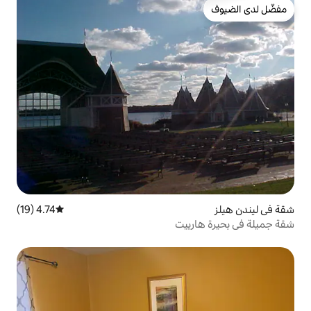
4.74 (19)
متوسط التقييم 4.74 من 5، 19 مراجعات
يت