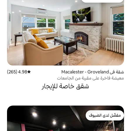
لدى الضيوف
4.98 (265)
متوسط التقييم 4.98 من 5، 265 مراجعات
من الجامعات
خاصة للإيجار