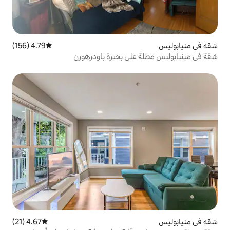
4.79 (156)
متوسط التقييم 4.79 من 5، 156 مراجعات
على بحيرة باودرهورن
4.67 (21)
متوسط التقييم 4.67 من 5، 21 مراجعات