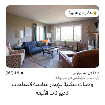
لدى الضيوف
4.91 (162)
متوسط التقييم 4.91 من 5، 162 مراجعات
نيهاها
لإيجار مناسبة لاصطحاب
يوانات الأليفة