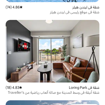
4.86 (74)
متوسط التقييم 4.86 من 5، 74 مراجعات
ندن هيلز
4.83 (18)
متوسط التقييم 4.83 من 5، 18 مراجعات
شقة أنيقة في وسط المدينة مع صالة ألعاب رياضية من Traveller's