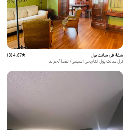
4.67 (3)
متوسط التقييم 4.67 من 5، 3 مراجعات
يلبي/القمة/جراند