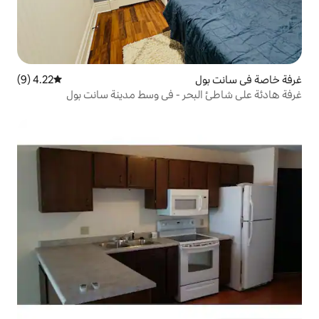
4.22 (9)
متوسط التقييم 4.22 من 5، 9 مراجعات
حر - في وسط مدينة سانت بول