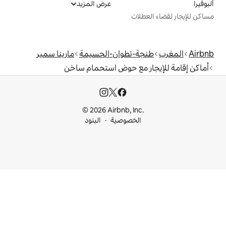
عرض المزيد
ت
تطوان-الحسيمة
مارينا سمير
مع حوض استحمام ساخن
© 2026 Airbnb, I
خصوصية
البنود