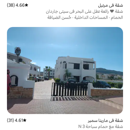
4.66 (38)
متوسط التقييم 4.66 من 5، 38 مراجعات
حر في سيتي جاردان
ية
·
حُسن الضيافة
4.61 (31)
متوسط التقييم 4.61 من 5، 31 مراجعات