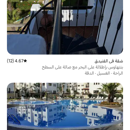
4.67 (12)
متوسط التقييم 4.67 من 5، 12 مراجعات
ر مع صالة على السطح