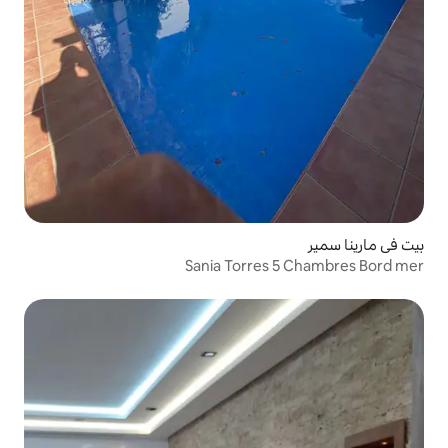
Sania Torre