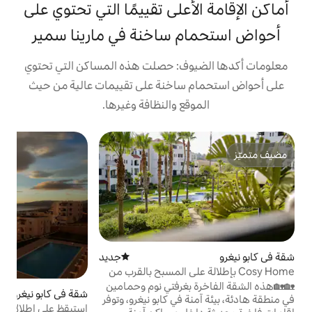
على تقييمًا التي تحتوي على
 ساخنة في مارينا سمير
ف: حصلت هذه المساكن التي تحتوي
ساخنة على تقييمات عالية من حيث
ع والنظافة وغيرها.
ش
ش
ش
م
ب
ي
م
ح
جديد
مكان إقامة جديد
ح
لة على المسبح بالقرب من
غرفتي نوم وحمامين
شقة في كابو نيغرو
4.92 (13)
متوسط التقييم 4.92 من 5، 13 مراجعات
ا
ئة، بيئة آمنة في كابو نيغرو، وتوفر
استيقظ على إطلالات على البحر · شقة فسيحة