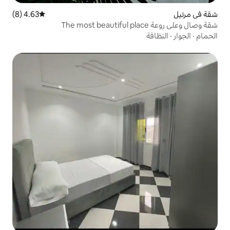
4.63 (8)
متوسط التقييم 4.63 من 5، 8 مراجعات