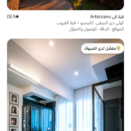
5 (5)
متوسط التقييم 5 من 5، 5 مراجعات
 فيلا الغروب
تجوّل
لدى الضيوف