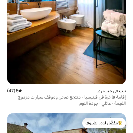
5 (47)
متوسط التقييم 5 من 5، 47 مراجعات
- منتجع صحي وموقف سيارات مزدوج
لدى الضيوف