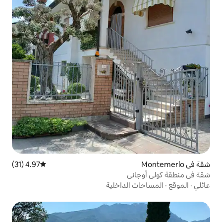
4.97 (31)
متوسط التقييم 4.97 من 5، 31 مراجعات
نى
الداخلية