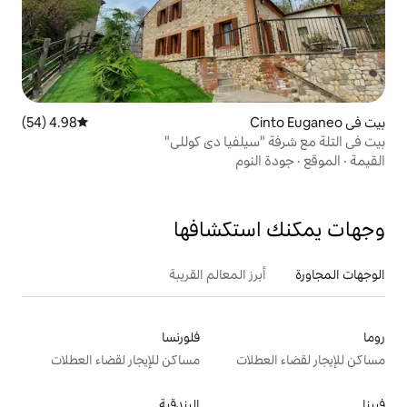
4.98 (54)
متوسط التقييم 4.98 من 5، 54 مراجعات
لفيا دي كوللي"
وم
تكشافها
 المعالم القريبة
فلورنسا
ت
مساكن للإيجار لقضاء العطلات
البندقية