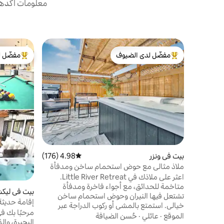
معلومات أكدها 
مفضّل لدى الضيوف
مفضّل ل
من أبرز البيوت المفضّلة لدى الضيوف
من أبرز ال
بيت في ونزر
4.98 (176)
متوسط التقييم 4.98 من 5، 176 مراجعات
ملاذ مثالي مع حوض استحمام ساخن ومدفأة
اعثر على ملاذك في Little River Retreat.
متاخمة للحدائق، مع أجواء فاخرة ومدفأة
بيت في ليكش
تشتعل فيها النيران وحوض استحمام ساخن
إقامة حديثة
خيالي. استمتع بالمشي أو ركوب الدراجة عبر
مرحبًا بك ف
المتنزهات والشواطئ الجميلة، بما في ذلك درب
الموقع
·
عائلي
·
حُسن الضيافة
البحيرة، وال