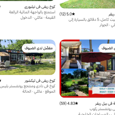
كوخ ريفي في تيلبوري
مت
استمتع بالواجهة المائية الرائعة
ريفر
5.0 (12)
متوسط التقييم 5.0 من 5، 12 مراجعات
القيمة
·
عائلي
·
الدخول
ذا جيتواي (بيت كامل، 5 دقائق بالسيارة إلى
لي
·
الجوار
 الضيوف
مفضّل لدى الضيوف
 الضيوف
مفضّل لدى الضيوف
كوخ ريفي في ليكشور
مت
كوخ في نادي ومنتجع روتشستر بليس 
الموقع
·
عائلي
·
الحالة
 في بيل ريفر
4.83 (59)
متوسط التقييم 4.83 من 5، 59 مراجعات
Whitt في روتشستر ركوب
غولف•صيد الأسماك•السباحة
لي
·
المساحات الخارجية