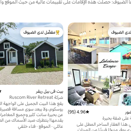
الضيوف: حصلت هذه الإقامات على تقييمات عالية من حيث الموقع وال
دى الضيوف
مفضّل لدى الضيوف
بيوت المفضّلة لدى الضيوف
من أبرز البيوت المفضّلة لدى الضيوف
بيت في بيل ريفر
مت
شركة Ruscom River Retreat
يقع هذا البيت الجميل على الواجهة الم
روسكوم، ولا يبعد سوى مسافة قصيرة 
ور
4.96 (95)
متوسط التقييم 4.96 من 5، 95 مراجعات
عن بحيرة سانت كلير وجميع المغامرات
 على ضفة بحيرة
يقدمها! ينتظرك صيد الأسماك من ال
ي هذا العقار الساحر المطل على
والشواطئ المنعزلة وغروب الشمس ال
عائلي
·
الموقع
·
فناء خلفي
ذي يوفر مزيجًا فريدًا من الميزات