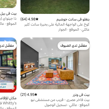
بيت في بيل 
بنغلو في سانت جوشيم
4.98 (64)
متوسط التقييم 4.98 من 5، 64 مراجعات
وندسور)
الموقع
·
عائ
كوخ على الواجهة المائية على بحيرة سانت كلير
عائلي
·
الموقع
·
الجوار
مفضّل لدى الضيوف
مفضّل لدى
مفضّل لدى الضيوف
مفضّل لدى
بيت في ونزر
4.95 (21)
متوسط التقييم 4.95 من 5، 21 مراجعات
مكان للإقامة
بيت فاخر عصري - قريب من مستشفى نيو
y's
وندسور
الموقع
·
عائلي
·
تسجيل الوصول
القوارب•ال
الموقع
·
عائ