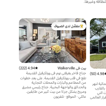
نظافة وغيرها.
جناح ضيوف 
مفضّل لدى الضيوف
مفضّل 
واحة ليكشو
من أبرز البيوت المفضّلة لدى الضيوف
من أبرز ا
جاكوزي)
تقع في ليك
الواحة المث
جاكوزي خاص
موسم
القيمة
·
عائ
الوصول، ليلً
الم
بيت في Walkerville
4.94 (222)
متوسط التقييم 4.94 من 5، 222 مراجعات
جناح فاخر بغرفتي نوم في وولكرفيل القديمة
4.98 (50)
وسط التقييم 4.98 من 5، 50 مراجعات
الساحرة
تقع في قلب وولكرفيل القديمة. على بعد خطوات
الاستحمام 
من المطاعم والبارات والمحلات التجارية
ائية لنهر
والحدائق والواجهة البحرية. جناح رئيسي مشرق
بالقارب
ومريح يشكل جزءًا من بيت كبير من طابقين.
 التي
مثالي للزوار الذين يرغبون في الاسترخاء أو
عائلي
·
الموقع
·
تلفزيون
طراز العالمي
المهنيين العاملين. هناك غرفتا نوم فسيحتان مع
ذي لا
أسرّة بحجم كبير وخزانة وأدراج تخزين. تم تجهيز