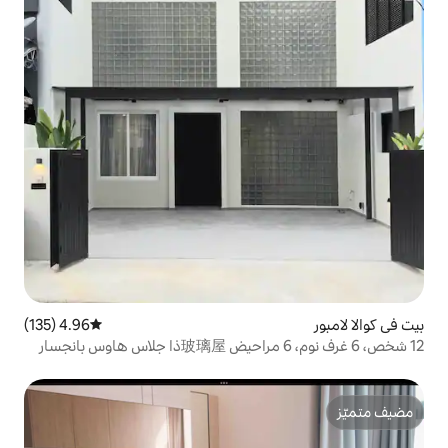
4.96 (135)
متوسط التقييم 4.96 من 5، 135 مراجعات
12 شخص، 6 غرف نوم، 6 مراحيض 玻璃屋ذا جلاس هاوس بانجسار