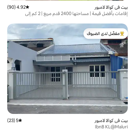
4.92 (90)
متوسط التقييم 4.92 من 5، 90 مراجعات
إقامات بأفضل قيمة | مساحتها 2400 قدم مربع | 2 كم إلى
لدى الضيوف
5 (23)
متوسط التقييم 5 من 5، 23 مراجعات