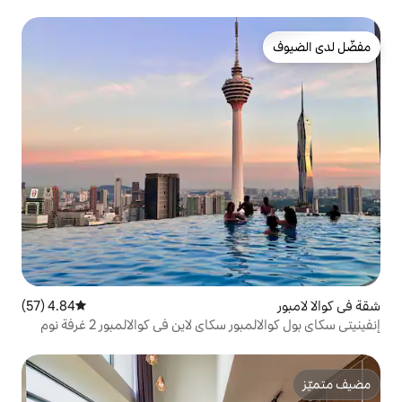
4.84 (57)
متوسط التقييم 4.84 من 5، 57 مراجعات
اي لاين في كوالالمبور 2 غرفة نوم