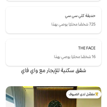
للإيجار مع واي فاي
لدى الضيوف