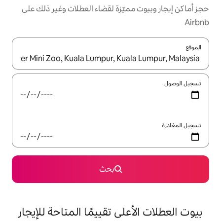
مميّزة لقضاء العطلات وغير ذلك على
ل باستخدام السهمين لأعلى ولأسفل أو استكشف عن طريق اللمس أو السحب.
بحث
على تقييمًا المتاحة للإيجار