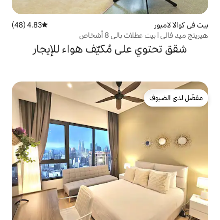
4.83 (48)
متوسط التقييم 4.83 من 5، 48 مراجعات
ى مُكيّف هواء للإيجار