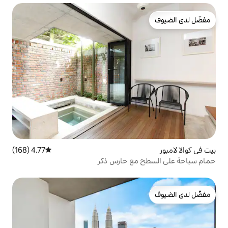
4.77 (168)
متوسط التقييم 4.77 من 5، 168 مراجعات
مع حارس ذكر