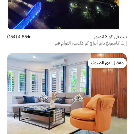
4.85 (154)
متوسط التقييم 4.85 من 5، 154 مراجعات