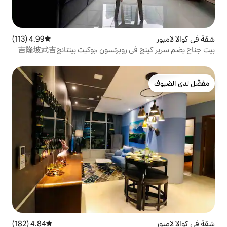
4.99 (113)
متوسط التقييم 4.99 من 5، 113 مراجعات
بيت جناح يضم سرير كينج في روبرتسون ،بوكيت بينتانج吉隆坡武吉
4.84 (182)
متوسط التقييم 4.84 من 5، 182 مراجعات