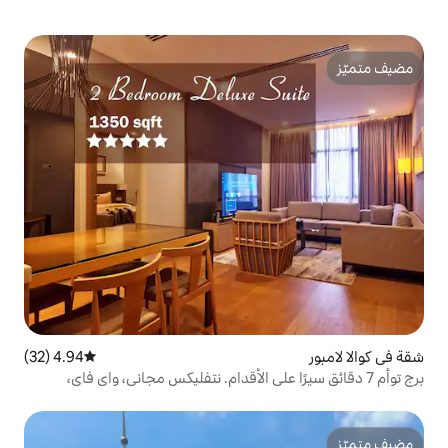
4.94 (32)
متوسط التقييم 4.94 من 5، 32 مراجعات
رًا على الأقدام. نتفليكس مجاني، واي فاي،