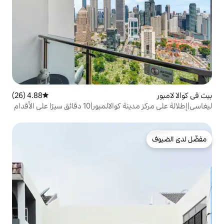
4.88 (26)
متوسط التقييم 4.88 من 5، 26 مراجعات
ليغاسي|إطلالة على مركز مدينة كوالالمبور|10 دقائق سيرًا على الأقدام
ر|طابق علوي|عصري