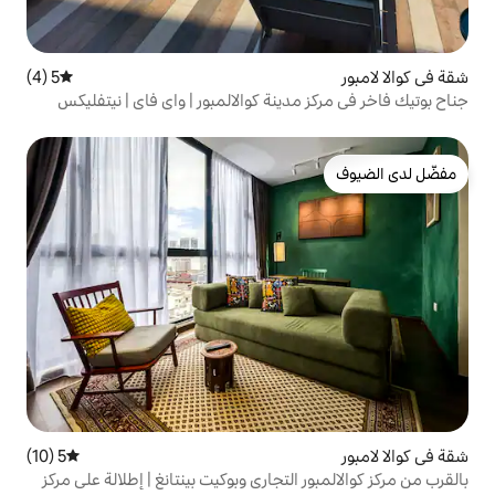
5 (4)
متوسط التقييم 5 من 5، 4 مراجعات
دينة كوالالمبور | واي فاي | نيتفليكس
5 (10)
متوسط التقييم 5 من 5، 10 مراجعات
التجاري وبوكيت بينتانغ | إطلالة على مركز