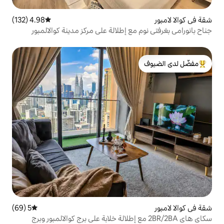
4.98 (132)
متوسط التقييم 4.98 من 5، 132 مراجعات
ع إطلالة على مركز مدينة كوالالمبور
لدى الضيوف
5 (69)
متوسط التقييم 5 من 5، 69 مراجعات
اي 2BR/2BA مع إطلالة خلابة على برج كوالالمبور وبرج