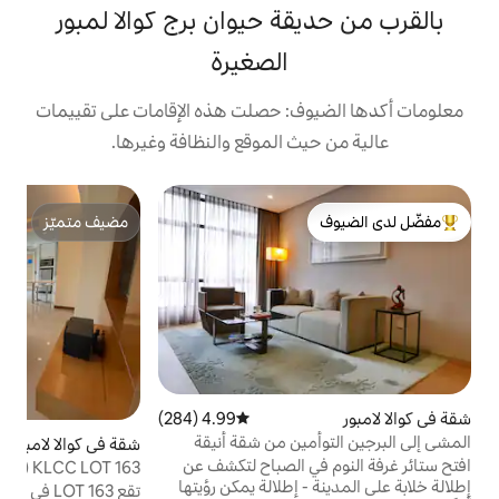
ة حيوان برج كوالا لمبور
الصغيرة
: حصلت هذه الإقامات على تقييمات
 الموقع والنظافة وغيرها.
ش
مضيف متميّز
غ
لدى الضيوف
مضيف متميّز
س
م
ا
و
4.99 (284)
متوسط التقييم 4.99 من 5، 284 مراجعات
ين من شقة أنيقة
شقة في كوالا لامبور
4.87 (139)
متوسط التقييم 4.87 من 5، 139 مراجعات
ر
 الصباح لتكشف عن
KLCC LOT 163 (بجوار ماكدونالدز) على بعد 5
 إطلالة يمكن رؤيتها
دقائق سيرًا على الأقدام من KLCC
م
تقع LOT 163 في موقع استراتيجي في【 𝗞𝗟