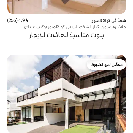
4.9 (256)
متوسط التقييم 4.9 من 5، 256 مراجعات
يات في كوالالمبور بوكيت بينتانج
بة للعائلات للإيجار