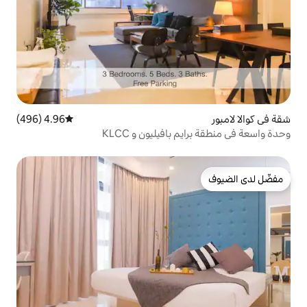
4.96 (496)
متوسط التقييم 4.96 من 5، 496 مراجعات
افيليون و KLCC