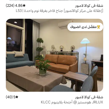
4.86 (224)
متوسط التقييم 4.86 من 5، 224 مراجعات
[إطلالة على مركز كوالالمبور] جناح فاخر بغرفة نوم واحدة | L53
لدى الضيوف
5 (40)
متوسط التقييم 5 من 5، 40 مراجعات