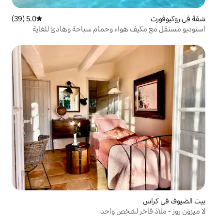
5.0 (39)
متوسط التقييم 5.0 من 5، 39 مراجعات
هواء وحمام سباحة وهادئ للغاية
 لشخص واحد