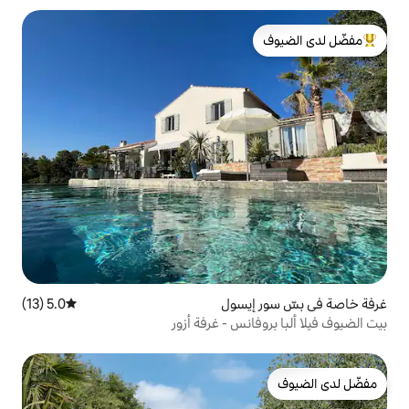
لدى الضيوف
يسول
5.0 (13)
متوسط التقييم 5.0 من 5، 13 مراجعات
نس - غرفة أزور