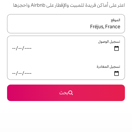
إفطار على Airbnb واحجزها
ل باستخدام السهمين لأعلى ولأسفل أو استكشف عن طريق اللمس أو السحب.
بحث