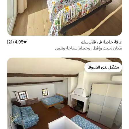
4.95 (21)
متوسط التقييم 4.95 من 5، 21 مراجعات
 سباحة وتنس