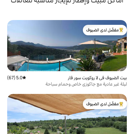
ر للإيجار مناسبة للعائلات
لدى الضيوف
سور فار
5.0 (67)
متوسط التقييم 5.0 من 5، 67 مراجعات
ي خاص وحمام سباحة
لدى الضيوف