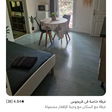
4.84 (38)
متوسط التقييم 4.84 من 5، 38 مراجعات
الإفطار مشمولة