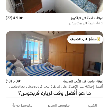
4.91 (22)
متوسط التقييم 4.91 من 5، 22 مراجعات
لدى الضيوف
ية
5.0 (18)
متوسط التقييم 5.0 من 5، 18 مراجعات
على شاطئ البحر في بروميناد ديزانجليس
 وقت لزيارة فريجوس؟
وسط السعر
متوسط درجة