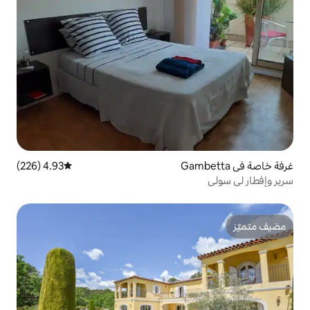
4.93 (226)
متوسط التقييم 4.93 من 5، 226 مراجعات