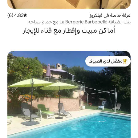
4.83 (6)
متوسط التقييم 4.83 من 5، 6 مراجعات
إفطار مع فناء للإيجار
لدى الضيوف