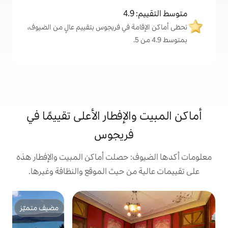
4
مة في فريجوس بتقييم عالٍ من الضيوف،
لإفطار الأعلى تقييمًا في
فريجوس
: حصلت أماكن المبيت والإفطار هذه
من حيث الموقع والنظافة وغيرها.
غر
مضيف متميّز
مضيف متميّز
ش
ن