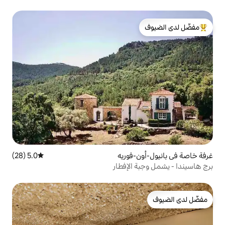
لدى الضيوف
فوريه
5.0 (28)
متوسط التقييم 5.0 من 5، 28 مراجعات
الإفطار