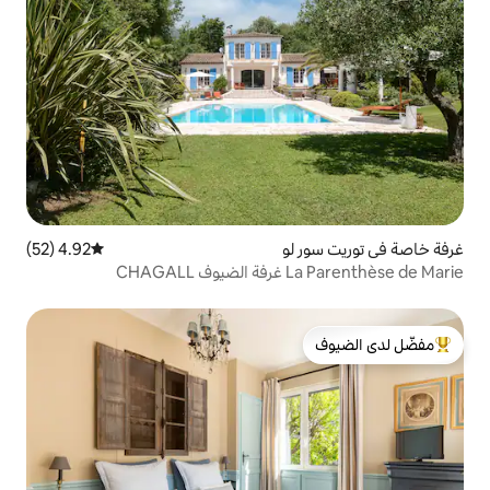
لو
4.92 (52)
متوسط التقييم 4.92 من 5، 52 مراجعات
CH
لدى الضيوف