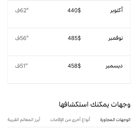
$‏440
62°ف
$‏485
56°ف
$‏458
51°ف
تكشافها
ع أخرى من الإقامات
أبرز المعالم القريبة