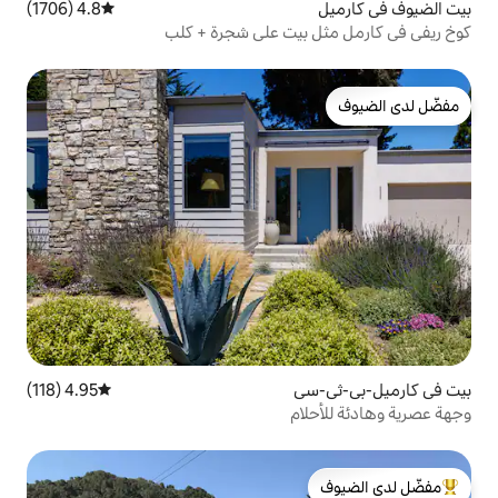
4.8 (1706)
متوسط التقييم 4.8 من 5، 1706 مراجعات
يت على شجرة + كلب
ي
4.95 (118)
متوسط التقييم 4.95 من 5، 118 مراجعات
م