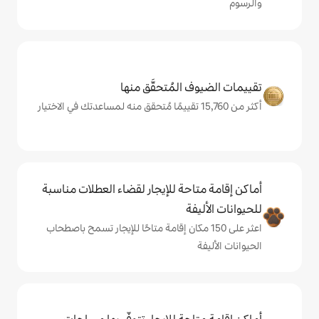
المُتحقَّق منها
حة للإيجار لقضاء العطلات مناسبة
ة
لى 150 مكان إقامة متاحًا للإيجار تسمح باصطحاب