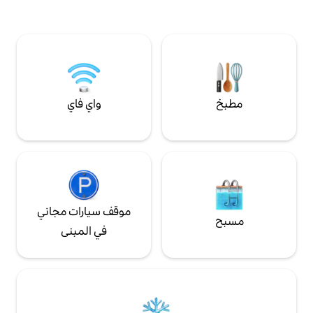
فيلتون. *20 دقيقة إلى سانتا كروز، الشاطئ +
بوردووك. *دقيقة واحدة إلى سوق زايانتي كريك
(شاحن سيارة كهربائية) اعثر علينا على وسائل
التواصل الاجتماعي: Insta
@SantaCruzAFrame
واي فاي
موقف سيارات مجاني
في المبنى