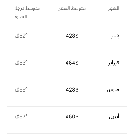
وسط السعر
متوسط درجة
الحرارة
$‏428
52°ف
$‏464
53°ف
$‏428
55°ف
$‏460
57°ف