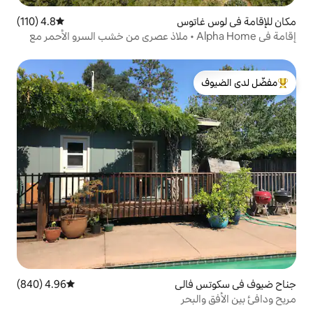
وس
4.8 (110)
متوسط التقييم 4.8 من 5، 110 مراجعات
مة في Alpha Home • ملاذ عصري من خشب السرو الأحمر مع
لدى الضيوف
لي
4.96 (840)
متوسط التقييم 4.96 من 5، 840 مراجعات
حر