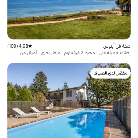
4.98 (109)
متوسط التقييم 4.98 من 5، 109 مراجعات
إطلالة جميلة على المحيط 2 غرفة نوم - منظر بحري - أميال من