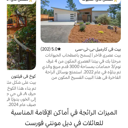
م
لدى الضيوف
من أبرز البيوت المفضّلة لدى الضيوف
الأ
س
م
ب
ا
ي
5.0 (202)
متوسط التقييم 5.0 من 5، 202 مراجعات
ا
اصطحاب الحيوانات
اني للمركبات
مرحبًا بك في بيتنا العصري المكون من 4 غرف
نوم/3 حمامات بمساحة 3000 قدم مربع والذي
الأق
ه في عام 2022. استمتع بوسائل الراحة
كوخ في فيلتون
4.97 (175)
متوسط التقييم 4.97 من 5، 175 مراجعات
فسيح المكون من
بيت على شكل مثلث في سانتا كروز
فزيون الجديدة،
تم بناء هذا الكوخ الفريد من نوعه على شكل
 المتطورة، والحمام
حرف A، في حي جبلي هادئ مع مدخل خاص
الصحي، والأرضيات
إلى الخور، يدويًا في عام 1965 وأعيد تصميمه في
كبرات الصوت
صيف عام 2024. الآن قطعة صغيرة من الجنة
 وتركيبات الإضاءة
على الخور في الغابة الحمراء. *5-10 دقائق إلى
. شاحن تسلا في
في أماكن الإقامة المناسبة
حديقة ولاية هنري كويل ريدوودز، سكة حديد
ئق من الشاطئ
المعسكر الصاخب، منطقة لوك لوموند الترفيهية،
. استمتع مع العائلة
في ديل مونتي فورست
نُزُل تروت فارم، مزرعة كويل هولو + متاجر
لمسكن الأنيق.