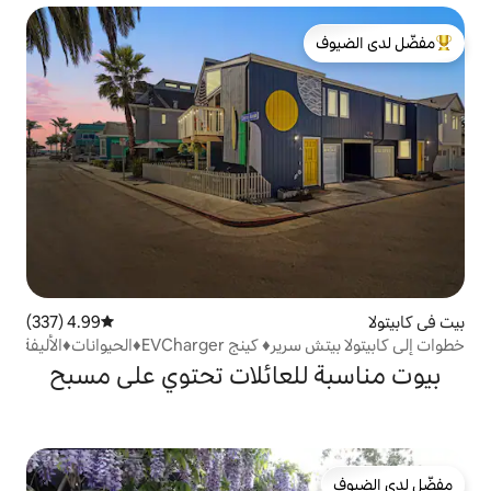
لدى الضيوف
4.99 (337)
متوسط التقييم 4.99 من 5، 337 مراجعات
خطوات إلى كابيتولا بيتش سرير♦ كينج EVCharger♦الحيوانات♦الأليفة
لعائلات تحتوي على مسبح