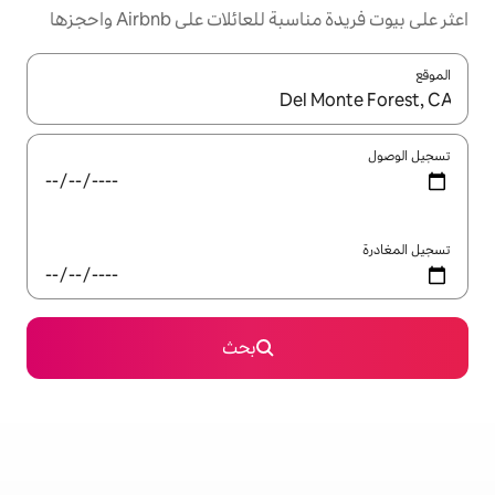
ئلات على Airbnb واحجزها
ل باستخدام السهمين لأعلى ولأسفل أو استكشف عن طريق اللمس أو السحب.
بحث