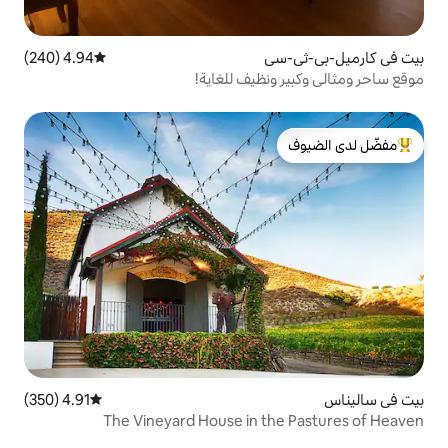
ي
4.94 (240)
متوسط التقييم 4.94 من 5، 240 مراجعات
نظيف للغاية!
لدى الضيوف
4.91 (350)
متوسط التقييم 4.91 من 5، 350 مراجعات
The Vineyard House in t