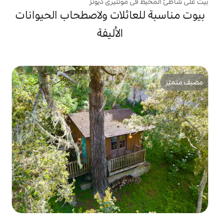
مونتيري ديونز
ائلات ولاصطحاب الحيوانات
الأليفة