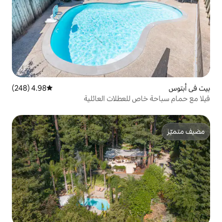
4.98 (248)
متوسط التقييم 4.98 من 5، 248 مراجعات
لعطلات العائلية