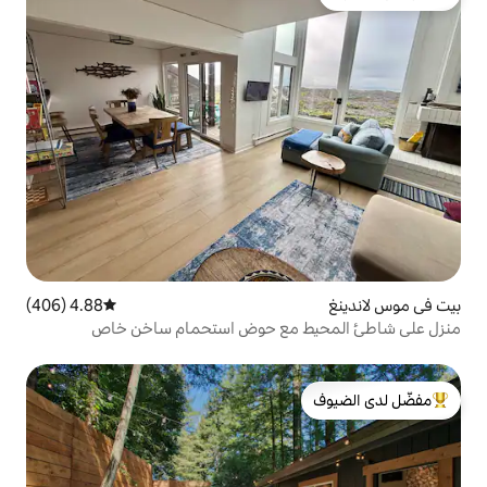
4.88 (406)
متوسط التقييم 4.88 من 5، 406 مراجعات
 مع حوض استحمام ساخن خاص
لدى الضيوف