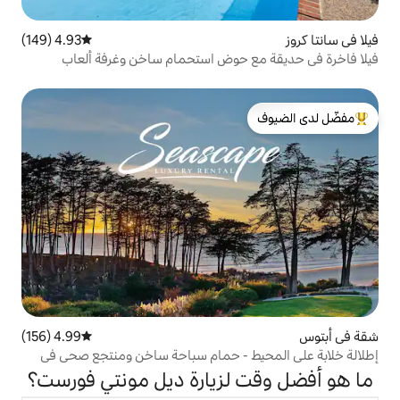
4.93 (149)
متوسط التقييم 4.93 من 5، 149 مراجعات
 حوض استحمام ساخن وغرفة ألعاب
لدى الضيوف
4.99 (156)
متوسط التقييم 4.99 من 5، 156 مراجعات
 - حمام سباحة ساخن ومنتجع صحي في
لزيارة ديل مونتي فورست؟