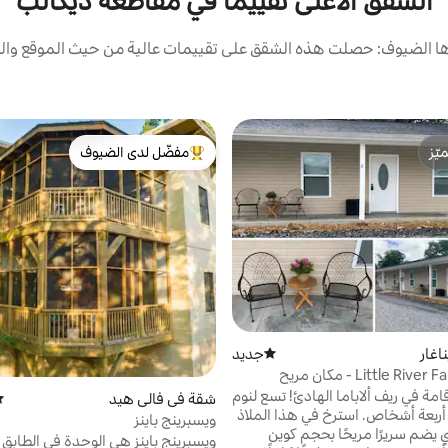
الشقق الأعلى تقييمًا في مقاطعة ديكالب
 الضيوف: حصلت هذه الشقق على تقييمات عالية من حيث الموقع والن
ّز
مفضّل لدى الضيوف
ّز
من أبرز البيوت المفضّلة لدى الضيوف
اغار
جديد
مكان إقامة جديد
Little River Falls Retreat - مكان مريح
امة في ريف ألاباما الهادئ! تسع لنوم
شقة في فالي هيد
مت
أربعة أشخاص. استرخ في هذا الملاذ
ويسبرينج باينز
 يضم سريرًا مريحًا بحجم كوين
ويسبرينج باينز هي الوحدة في الطابق ا