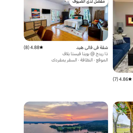
مفضّل لدى الضيوف
مفضّل لدى الضيوف
شقة في فالي هيد
4.88 (8)
متوسط التقييم 4.88 من 5، 8 مراجعات
ذا ريدج @ بوينا فيستا بلاف
الموقع
·
النظافة
·
السفر بمفردك
4.86 (7)
متوسط التقييم 4.86 من 5، 7 مراجعات