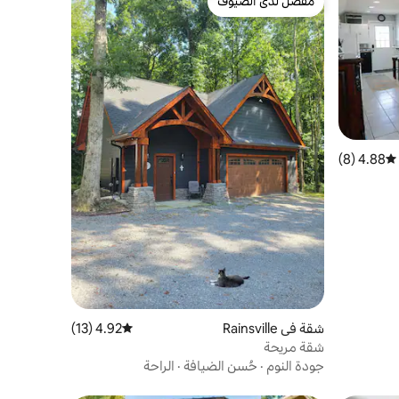
مفضّل لدى الضيوف
مفضّل لدى الضيوف
4.88 (8)
متوسط التقييم 4.88 من 5، 8 مراجعات
شقة في Rainsville
4.92 (13)
متوسط التقييم 4.92 من 5، 13 مراجعات
شقة مريحة
جودة النوم
·
حُسن الضيافة
·
الراحة