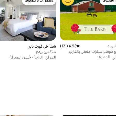
 الضيوف
مفضّل لدى الضيوف
 الضيوف
مفضّل لدى الضيوف
يوود
4.93 (121)
متوسط التقييم 4.93 من 5، 121 مراجعات
شقة في فورت باين
ع موقف سيارات مغطى بالقارب
ملاذ بين ريدج
لي
·
المطبخ
الموقع
·
الراحة
·
حُسن الضيافة