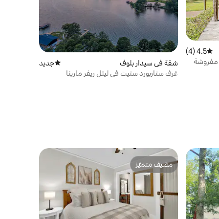
4.5 (4)
متوسط التقييم 4.5 من 5، 4 مراجعات
شقة في سيدار بلوف
جديد
مكان إقامة جديد
غرف ستاربورد ستيت في ليتل ريفر مارينا
مضيف متميّز
مضيف متميّز