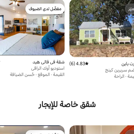
ّز
مفضّل لدى الضيوف
ّز
مفضّل لدى الضيوف
شقة في فالي هيد
م
ت باين
4.83 (6)
متوسط التقييم 4.83 من 5، 6 مراجعات
استوديو أوك الراقي
ضم سريرين كينج
القيمة
·
الموقع
·
حُسن الضيافة
يمة
·
الراحة
شقق خاصة للإيجار