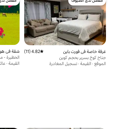
مفضّل لدى الضيوف
مفضّل لدى
مفضّل لدى الضيوف
مفضّل لدى
شقة في هول
غرفة خاصة في فورت باين
4.82 (11)
متوسط التقييم 4.82 من 5، 11 مراجعات
الحظيرة - م
جناح كوخ بسرير بحجم كوين
القيمة
·
عائ
الموقع
·
القيمة
·
تسجيل المغادرة