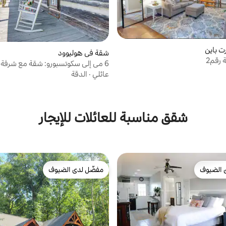
ت باين
شقة في هوليوود
رقم2
6 مي إلى سكوتسبورو: شقة مع شرفة مفروشة
عائلي
·
الدقة
شقق مناسبة للعائلات للإيجار
 الضيوف
مفضّل لدى الضيوف
 الضيوف
مفضّل لدى الضيوف