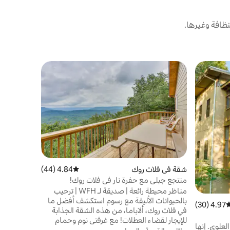
ظافة وغيرها.
شقة في هو
مفضّل لد
شقة في الط
مفضّل لد
استرخ مع جم
لشحن القو
الكبير، وال
الموقع
·
ال
بالذباب. ب
غونترسفيل 
لأسماك تم
شقة في فلات روك
4.84 (44)
متوسط التقييم 4.84 من 5، 44 مراجعات
زوجتي. طاو
منتجع جبلي مع حفرة نار في فلات روك!
مناظر محيطة رائعة | صديقة لـ WFH | ترحيب
جناحك الخا
بالحيوانات الأليفة مع رسوم استكشف أفضل ما
4.97 (30)
وسط التقييم 4.97 من 5، 30 مراجعات
في فلات روك، ألاباما، من هذه الشقة الجذابة
للإيجار لقضاء العطلات! مع غرفتي نوم وحمام
لعلوي. إنها
واحد، هذه الوحدة مثالية لمجموعة صغيرة أو