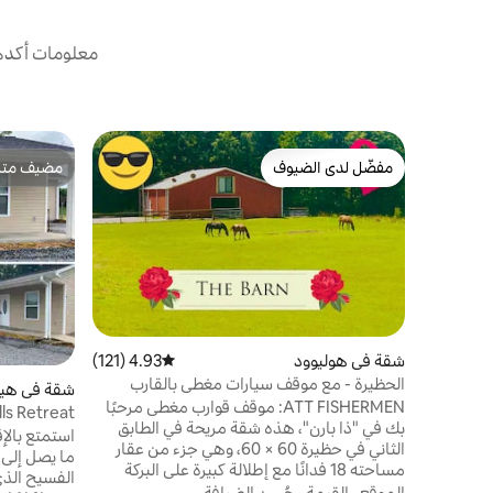
معلومات أكدها
مفضّل لدى الضيوف
مضيف متمي
مفضّل لدى الضيوف
مضيف متمي
شقة في هوليوود
4.93 (121)
متوسط التقييم 4.93 من 5، 121 مراجعات
الحظيرة - مع موقف سيارات مغطى بالقارب
شقة في هين
ATT FISHERMEN: موقف قوارب مغطى مرحبًا
بك في "ذا بارن"، هذه شقة مريحة في الطابق
للاسترخاء
استمتع بالإق
الثاني في حظيرة 60 × 60، وهي جزء من عقار
ما يصل إلى 
مساحته 18 فدانًا مع إطلالة كبيرة على البركة
الفسيح الذي
والمعيشة الريفية والخيول. يمكن الوصول إليها
الموقع
·
القيمة
·
حُسن الضيافة