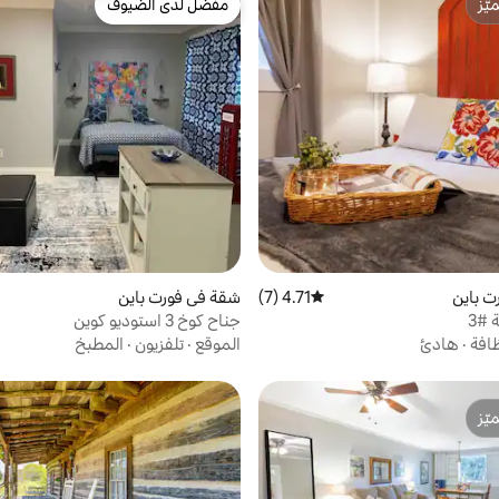
ّز
مفضّل لدى الضيوف
ّز
مفضّل لدى الضيوف
ت باين
4.71 (7)
متوسط التقييم 4.71 من 5، 7 مراجعات
شقة في فورت باين
#3
جناح كوخ 3 استوديو كوين
ظافة
·
هادئ
الموقع
·
تلفزيون
·
المطبخ
ّز
ّز