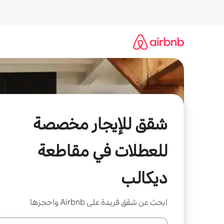
خطى
لى
لمحتوى
شقق للإيجار مخصصة
للعطلات في مقاطعة
ديكالب
ابحث عن شقق فريدة على Airbnb واحجزها