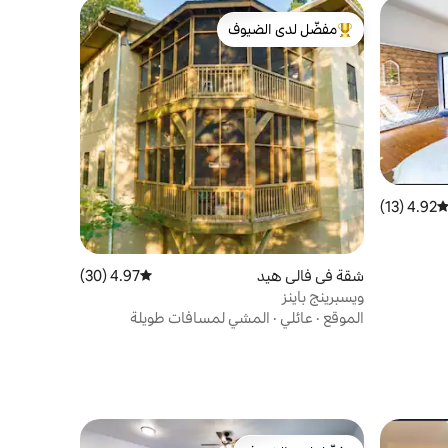
مفضّل لدى الضيوف
من أبرز البيوت المفضّلة لدى الضيوف
4.92 (13)
توسط التقييم 4.92 من 5، 13 مراجعات
شقة في فالي هيد
4.97 (30)
متوسط التقييم 4.97 من 5، 30 مراجعات
ويسبرينج باينز
الموقع
·
عائلي
·
المشي لمسافات طويلة