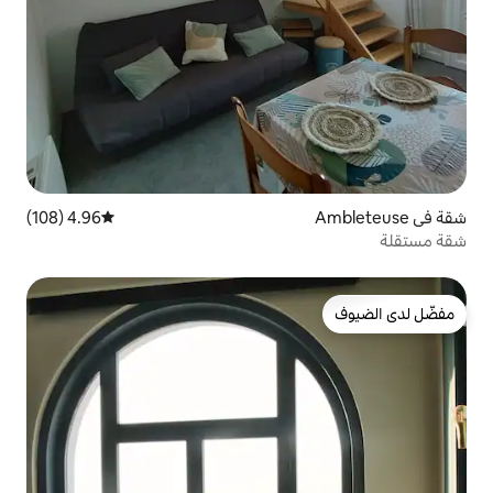
4.96 (108)
متوسط التقييم 4.96 من 5، 108 مراجعات