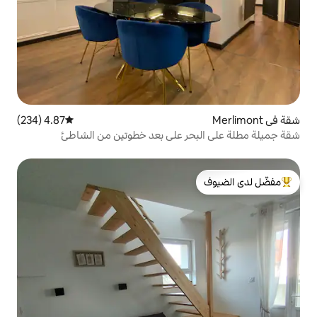
4.87 (234)
متوسط التقييم 4.87 من 5، 234 مراجعات
ر على بعد خطوتين من الشاطئ
لدى الضيوف