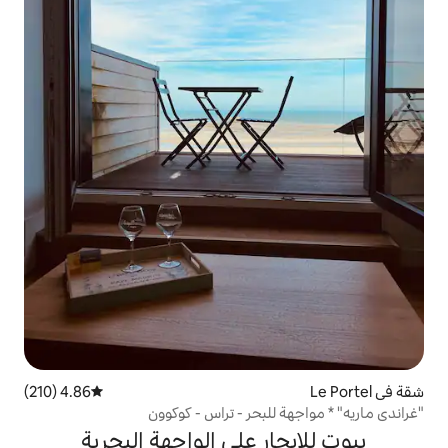
4.86 (210)
متوسط التقييم 4.86 من 5، 210 مراجعات
لبحر - تراس - كوكوون
ر على الواجهة البحرية