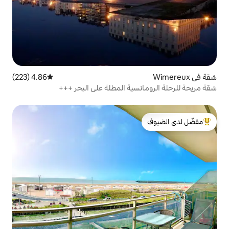
4.86 (223)
متوسط التقييم 4.86 من 5، 223 مراجعات
سية المطلة على البحر +++
لدى الضيوف