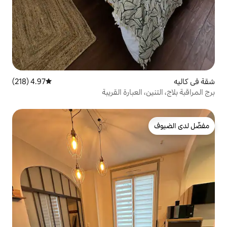
4.97 (218)
متوسط التقييم 4.97 من 5، 218 مراجعات
عبارة القريبة