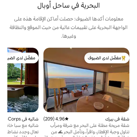
ة في ساحل أوبال
وف: حصلت أماكن الإقامة هذه على
ييمات عالية من حيث الموقع والنظافة
وغيرها.
شق
مفضّل لدى الضيوف
ا
لدى الضيوف
مفضّل لدى الضيوف
ش
ف
و
م
م
ا
(
ب
4.96 (209)
متوسط التقييم 4.96 من 5، 209 مراجعات
شاليه في Longpré-les-Corps
4.97 (149)
متوسط التقييم 4.97 من 5، 149 مراجعات
-Saints
ر مع شرفة ومرأب
شاليه مع سبا خاص على ضفاف الماء
ص
 وتأمل البحر 🌊 من
تعال وجدد نشاطك في كوخنا المريح، الواقع