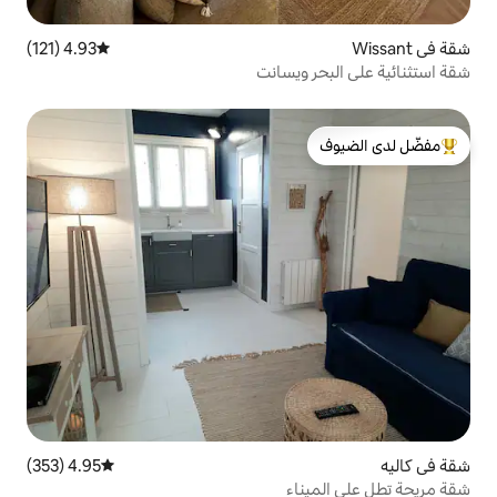
4.93 (121)
متوسط التقييم 4.93 من 5، 121 مراجعات
لدى الضيوف
4.95 (353)
متوسط التقييم 4.95 من 5، 353 مراجعات
اء