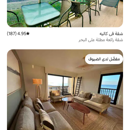
4.95 (187)
متوسط التقييم 4.95 من 5، 187 مراجعات