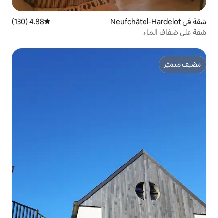
4.88 (130)
متوسط التقييم 4.88 من 5، 130 مراجعات