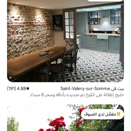
4.88 (191)
متوسط التقييم 4.88 من 5، 191 مراجعات
ده بأناقة وسحر 8 مساءً.
لدى الضيوف