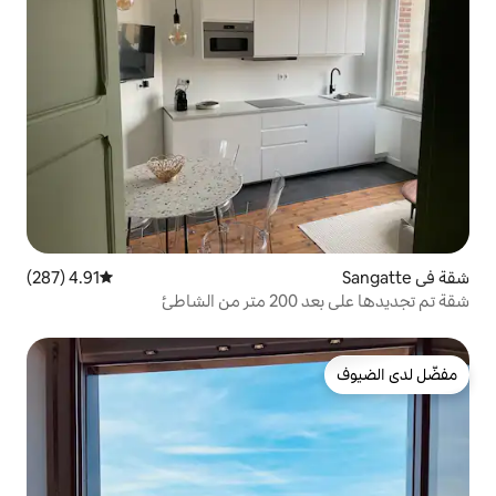
4.91 (287)
متوسط التقييم 4.91 من 5، 287 مراجعات