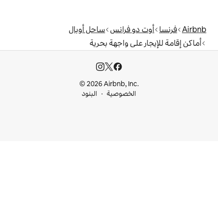
 فرانس
ساحل أوبال
ى واجهة بحرية
© 2026 Airbnb, I
خصوصية
البنود