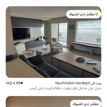
لدى الضيوف
4.98 (42)
متوسط التقييم 4.98 من 5، 42 مراجعات
إطلالة فريدة على البحر