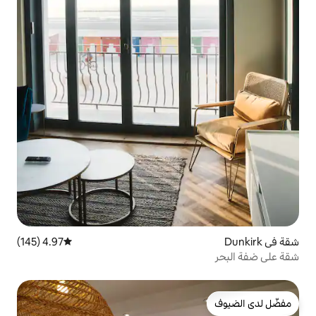
4.97 (145)
متوسط التقييم 4.97 من 5، 145 مراجعات