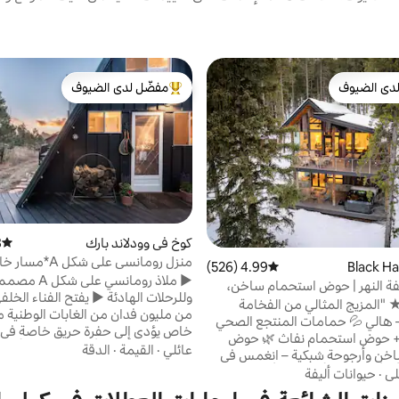
دى الضيوف
مفضّل لدى الضيوف
بيوت المفضّلة لدى الضيوف
من أبرز البيوت المفضّلة لدى الضيوف
كوخ في وودلاند بارك
)
متوسط 
منزل رومانسي على ش
4.99 (526)
متوسط التقييم 4.99 من 5، 526 مراجعات
غابة*مشاهدة النجوم
► ملاذ رومانسي على 
ة النهر | حوض استحمام ساخن،
وللرحلات الهادئة ► يفتح الفناء الخلف
رجي، دش بخار
مزيج المثالي من الفخامة
من مليون فدان من الغابات الوطنية 
والطبيعة." – هالي 💦 حمامات المنتجع الصحي
خاص يؤدي إلى حفرة حريق خاصة في 
+ حوض استحمام نفاث 🌿 حوض
حفرة نار خارجية لتأمل النجوم والأمسي
عائلي
·
القيمة
·
الدقة
خن وأرجوحة شبكية – انغمس في
► تم تصميمه بعناية من قبل شركة بو
و تأرجح بين الأشجار 🔥 أمسيات
لي
·
حيوانات أليفة
لتصميم الديكور الداخلي في مدينة ني
ة نار وشواية للشواء ومواقد وتدفئة
مطبخ مجهز تجهيزًا جيدًا لطهي وجبا