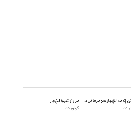
أماكن إقامة للإيجار مع مرحاض بارتفاع مناسب يراعي سهولة الوصول
مزارع كبيرة للإيجار
رادو
كولورادو