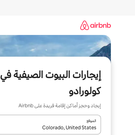
خطى
لى
لمحتوى
إيجارات البيوت الصيفية في
كولورادو
إيجاد وحجز أماكن إقامة فريدة على Airbnb
الموقع
عند توفر النتائج، انتقل باستخدام السهمين لأعلى ولأسف