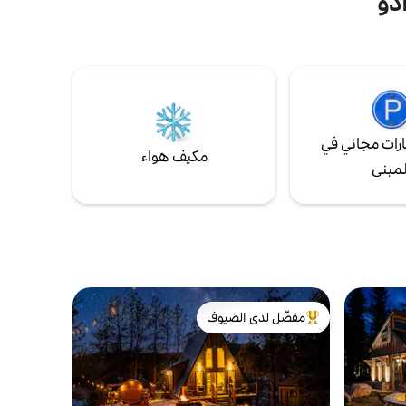
دو
الذي تم تجديده بالكامل على بعد 15 دقيقة فقط
ية لنوم عميق
من معظم المعالم السياحية في كولورادو
ت طويلة
سبرينغز و5 دقائق من طريق بايكس بيك السريع
ي
الشهير ومسارات المشي الرائعة - أنت في وسط
جار مركبات
الكثير للقيام به بينما تكون مدسوسًا بعيدًا في
جنة الغابة الصغيرة الخاصة بك.
رات مجاني في
مكيف هواء
لمبنى
مفضّل لدى الضيوف
من أبرز البيوت المفضّلة لدى الضيوف