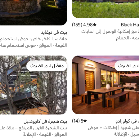
4.98 (159)
متوسط التقييم 4.98 من 5، 159 مراجعات
مع إمكانية الوصول إلى الغابات
بيت في ديفايد
يمة
·
الحمام
ملاذ سبا فاخر خاص: حوض استحمام
وساونا وإطلالات
القيمة
·
الموقع
·
حوض استحمام سا
دى الضيوف
مفضّل لدى الضيوف
بيوت المفضّلة لدى الضيوف
مفضّل لدى الضيوف
في كولورادو
5 (14)
متوسط التقييم 5 من 5، 14 مراجعات
بيت شجرة في كاربونديل
م
على شجرة | إطلالات + حوض
بيت الشجرة الغربي المرتفع – ملاذ عل
اخن لشخصين
شجرة
سيل
·
الإطلالة
الموقع
·
القيمة
·
الإطلالة