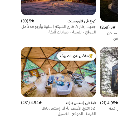
كوخ في فلوريسنت
5 (39)
متوسط التقييم 5 من 5، 39 مراجعات
جديد! إطار A خارج الشبكة | ساونا وأرجوحة تأمل
5 (269)
متوسط التقييم 5 من 5، 269 مراجعات
النجوم
الموقع
·
القيمة
·
حيوانات أليفة
 ساخن
خن
مفضّل لدى الضيوف
من أبرز البيوت المفضّلة لدى الضيوف
قبة في إستس بارك
4.94 (281)
متوسط التقييم 4.94 من 5، 281 مراجعات
4.95 (21)
توسط التقييم 4.95 من 5، 21 مراجعات
كرة الثلج الأسطورية في إستس بارك
ى قمة
القيمة
·
الموقع
·
الغسيل