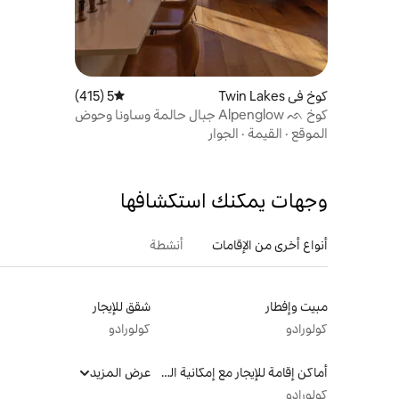
كوخ في Twin Lakes
5 (415)
متوسط التقييم 5 من 5، 415 مراجعات
كوخ Alpenglow ᨒ جبال حالمة وساونا وحوض
استحمام ساخن
الموقع
·
القيمة
·
الجوار
وجهات يمكنك استكشافها
أنواع أخرى من الإقامات
أنشطة
مبيت وإفطار
شقق للإيجار
كولورادو
كولورادو
أماكن إقامة للإيجار مع إمكانية الوصول إلى الشاطئ
عرض المزيد
كولورادو