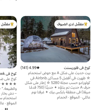
مفضّل لدى الضيوف
مفضّل ل
من أبرز البيوت المفضّلة لدى الضيوف
من أبرز ال
كوخ في فلوريسنت
4.99 (141)
متوسط التقييم 4.99 من 5، 141 مراجعات
بيت حديث على شكل A مع حوض استحمام
كوخ في Black Hawk
ساخن + قبة لمراقبة النجوم
☆ ظهرت في أفضل 5 مساكن Airbnb في
كوخ على ضف
كولورادو حسب مجلة 5280 ☆ إطار على شكل
موقد نار خا
★★★★★ "ال
حرف A حديث تم بناؤه ✦ حديثًا (750 قدمًا
مربعًا) في منطقة بايكس بيك ✦ غرفتا نوم
– دش بخار 
مريحتان (بما في ذلك شقة علوية) ✦ حوض
عائلي
·
الموقع
·
الحمام
استحمام سا
استحمام ساخن خاص مزود بنافورات ✦ قبة
كريك سايد أ
الموقع
·
عائ
مراقبة النجوم قطعة أرض مشجرة ✦ خلابة مع
مريحة – حفر