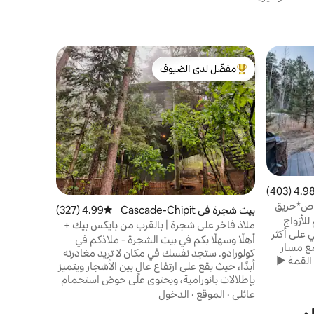
بيت في إس
مفضّل لدى الضيوف
مفضّل 
حوض استحم
من أبرز البيوت المفضّلة لدى الضيوف
من أبرز ا
شواء، سرير 
ملاذ مثالي 
ماونتن الوط
بحوض استح
بموقد خشب
الموقع
·
ال
أليس
4.98 (403
التقييم 4.98 من 5، 403 مراجعات
كل A*مسار خاص*حريق
بيت شجرة في Cascade-Chipit
4.99 (327)
متوسط التقييم 4.99 من 5، 327 مراجعات
موقد خشبي 
شكل A مصمم للأزواج
a Park
مطبخ كبير 
ملاذ فاخر على شجرة | بالقرب من بايكس بيك +
ي على أكثر
دش زجاجي Zen studio لشخصين، حوالي 3
إطلالات
أهلًا وسهلًا بكم في بيت الشجرة - ملاذكم في
مع مسار
كولورادو. ستجد نفسك في مكان لا تريد مغادرته
القمة ►
أبدًا، حيث يقع على ارتفاع عالٍ بين الأشجار ويتميز
ات الهادئة
بإطلالات بانورامية، ويحتوي على حوض استحمام
تيك
ضخم، وبار قهوة يقدم القهوة المحلية، وشرفتين،
عائلي
·
الموقع
·
الدخول
ويورك ►
وسرير بحجم كينج. يقع بيت الشجرة المثمن هذا
ت حقيقية ►