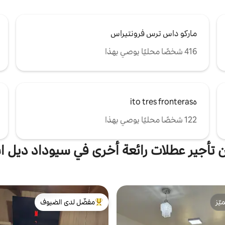
ماركو داس ترس فرونتيراس
416 شخصًا محليًا يوصي بهذا
هito tres fronteras
122 شخصًا محليًا يوصي بهذا
 تأجير عطلات رائعة أخرى في سيوداد ديل 
ّز
مفضّل لدى الضيوف
ّز
من أبرز البيوت المفضّلة لدى الضيوف