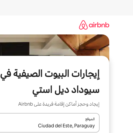
خطى
لى
لمحتوى
إيجارات البيوت الصيفية في
سيوداد ديل استي
إيجاد وحجز أماكن إقامة فريدة على Airbnb
الموقع
عند توفر النتائج، انتقل باستخدام السهمين لأعلى ولأسف