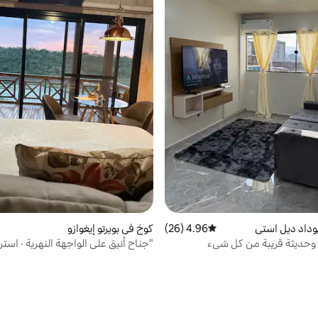
داد ديل استي
4.96 (26)
متوسط التقييم 4.96 من 5، 26 مراجعات
كوخ في بويرتو إيغوازو
وحديثة قريبة من كل شيء
"جناح أنيق على الواجهة النهرية · است
الطبيعة"