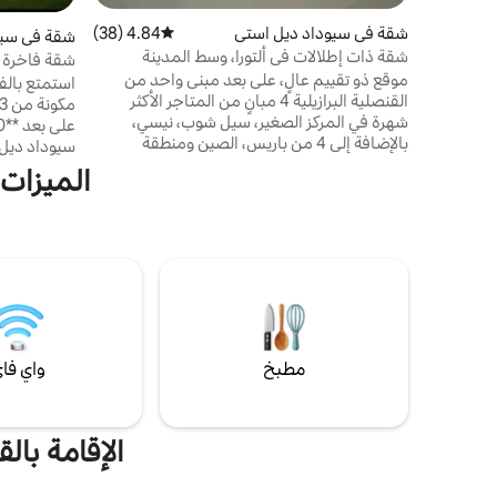
شقة في سيوداد ديل استي
4.84 (38)
متوسط التقييم 4.84 من 5، 38 مراجعات
شقة في سيو
شقة ذات إطلالات في ألتورا، وسط المدينة
شقة فاخرة ر
موقع ذو تقييم عالٍ، على بعد مبنى واحد من
استمتع بالف
القنصلية البرازيلية 4 مبانٍ من المتاجر الأكثر
شهرة في المركز الصغير، سيل شوب، نيسي،
بالإضافة إلى 4 من باريس، الصين ومنطقة
سيوداد ديل 
التسوق الجديدة. كما توجد متاجر قريبة، كل
المسكن لتوفي
الميزات 
شيء على مسافة قريبة سيرًا على الأقدام، بنوك،
مثالي للعائ
كازينوهات، سوق صغير، صيدلية، يمكنك القيام
المسافرين 
بكل شيء سيرًا على الأقدام. إجراءات الهجرة.
أولمبي مع م
بسيط وواسع ومثالي للاسترخاء والنظام والراحة
كرة القدم وا
العالية. مثالي للمجموعات أو العائلة أو الأصدقاء
استراتيجي،
والأهم من ذلك بالتأكيد. إطلالة على الجسور
مطبخ
واي فا
الإقامة با