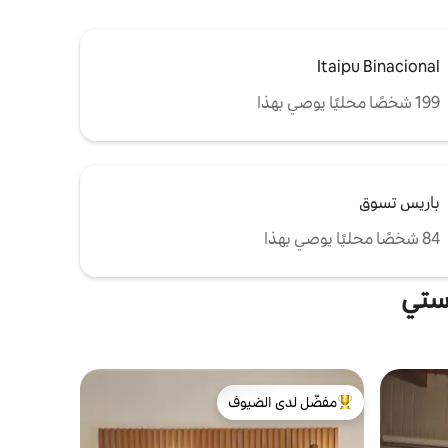
Itaipu Binacional
199 شخصًا محليًا يوصي بهذا
باريس تسوق
84 شخصًا محليًا يوصي بهذا
استي
مفضّل لدى الضيوف
من أبرز البيوت المفضّلة لدى الضيوف