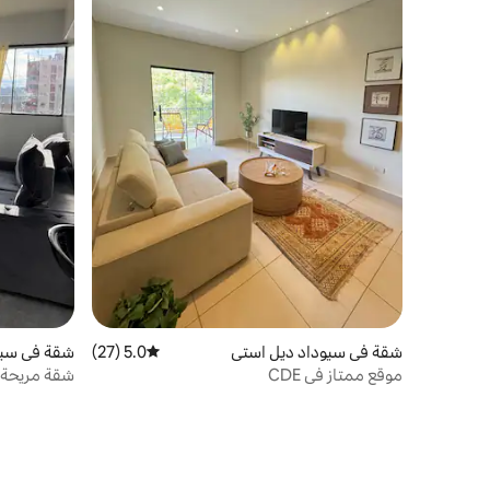
شقة في سيوداد ديل استي
5.0 (27)
متوسط التقييم 5.0 من 5، 27 مراجعات
شقة في سيو
موقع ممتاز في CDE
شقة مريحة 