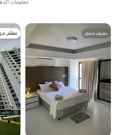
معلومات أكدها 
مضيف متميّز
مفضّل لدى
مضيف متميّز
مفضّل لدى