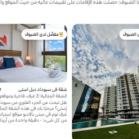
الضيوف: حصلت هذه الإقامات على تقييمات عالية من حيث الموقع وال
 الضيوف
مفضّل لدى الضيوف
 الضيوف
من أبرز البيوت المفضّلة لدى الضيوف
شقة في سيوداد ديل استي
مت
الشقة المثالية: 3 غرف، فاخرة وموقعها
هل تبحث عن الجزء العلوي من سيودا
غرف نوم في مبنى بالاديو 
من كل شيء: - دقيقة واحدة من أرينا
-دقيقتان من ماكدونالدز -
إكسبريس ومنتزه لينير 
deria Johéi 👖🧺 - 5