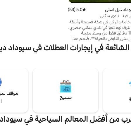
سيوداد ديل إستي الصغير يحتوي المب
داد ديل استي
5.0 (53)
متوسط التقييم 5.0 من 5، 53 مراجعات
موقف سيارات خاص به وأمن على مدار
طوال أيام الأسبوع
اقية - نادي سكني
خامة والرقي في شقة فسيحة وأنيقة
مكونة من 3 غرف نوم تقع في نادي سكني حصري،
على بعد **10 دقائق فقط من وسط مدينة
إستي النابض بالحياة**. صُمم هذا
ر الراحة والأناقة والوظائف، وهو
الشائعة في إيجارات العطلات في سيوداد د
لات أو مجموعات الأصدقاء أو
لأغراض العمل. حمام سباحة شبه
نطقة للأطفال. ملاعب تنس 🎾 👟
لبادل و 🏀 كرة السلة - 📍 موقع
 قريب من كل شيء.
موقف سيا
ي
مسبح
ا
لقرب من أفضل المعالم السياحية في سيوداد