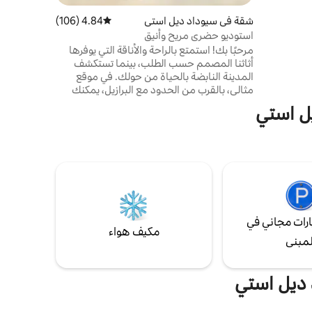
نى على
شقة في سيوداد ديل استي
4.84 (106)
متوسط التقييم 4.84 من 5، 106 مراجعات
 الساعة
استوديو حضري مريح وأنيق
مرحبًا بك! استمتع بالراحة والأناقة التي يوفرها
أثاثنا المصمم حسب الطلب، بينما تستكشف
المدينة النابضة بالحياة من حولك. في موقع
مثالي، بالقرب من الحدود مع البرازيل، يمكنك
الاستمتاع بشلالات إجوازو، وسالتوس ديل
يل استي
مونداي أو التسوق في المدينة! إنها مجهزة
بالكامل ونقدم خيار شراء المنتجات الأساسية
التي تحتاجها إذا اخترت عدم مغادرة المنزل.
ملاحظة: لا تحتوي هذه الشقة على موقف
سيارات خاص.
رات مجاني في
مكيف هواء
لمبنى
 ديل استي