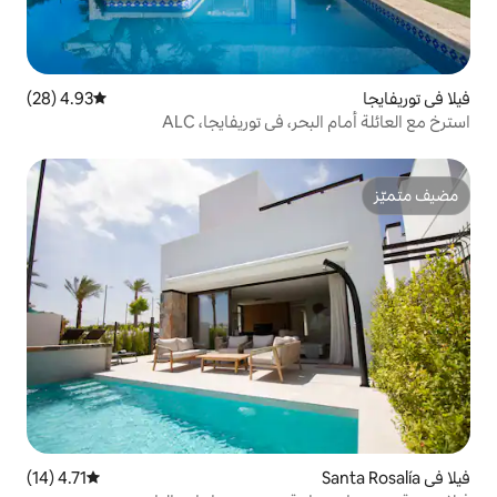
4.93 (28)
متوسط التقييم 4.93 من 5، 28 مراجعات
في توريفايجا، ALC
4.71 (14)
متوسط التقييم 4.71 من 5، 14 مراجعات