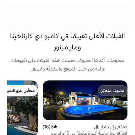
ييمًا في كامبو دي كارتاخينا
ومار مينور
ف: حصلت هذه الفيلات على تقييمات
 الموقع والنظافة وغيرها.
ف
مفضّل لدى الضيوف
ف
مفضّل لدى الضيوف
ا
ا
آ
ض
5 (18)
متوسط التقييم 5 من 5، 18 مراجعات
م
فيلا فاخرة خاصة كبيرة مكونة من 5 غرف نوم
ا