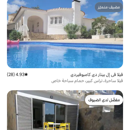
يردي
4.93 (28)
متوسط التقييم 4.93 من 5، 28 مراجعات
حمام سباحة خاص