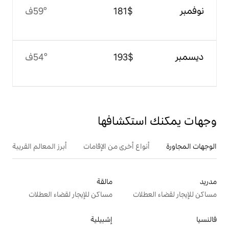
$‏181
59°ف
$‏193
54°ف
تكشافها
ع أخرى من الإقامات
أبرز المعالم القريبة
مالقة
ت
مساكن للإيجار لقضاء العطلات
إشبيلية