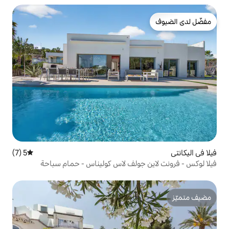
5 (7)
متوسط التقييم 5 من 5، 7 مراجعات
جولف لاس كوليناس - حمام سباحة