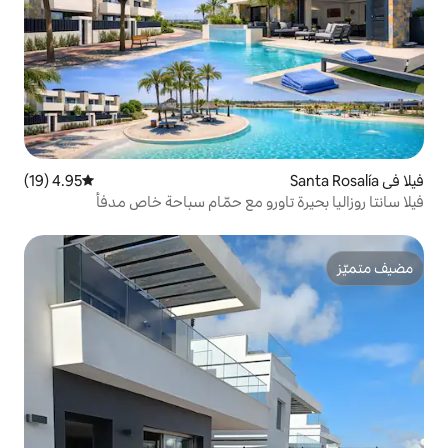
4.95 (19)
متوسط التقييم 4.95 من 5، 19 مراجعات
اورو مع حمّام سباحة خاص مدفأ