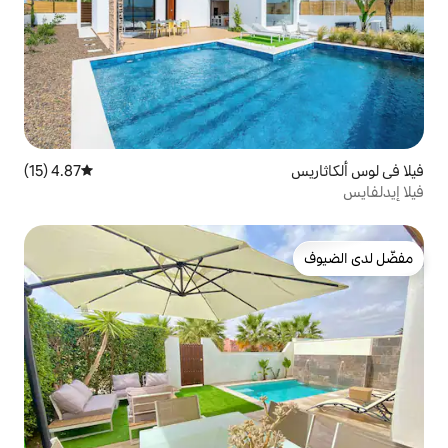
4.87 (15)
متوسط التقييم 4.87 من 5، 15 مراجعات