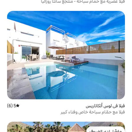
- منتجع سانتا روزاليا
5 (6)
متوسط التقييم 5 من 5، 6 مراجعات
وفناء كبير