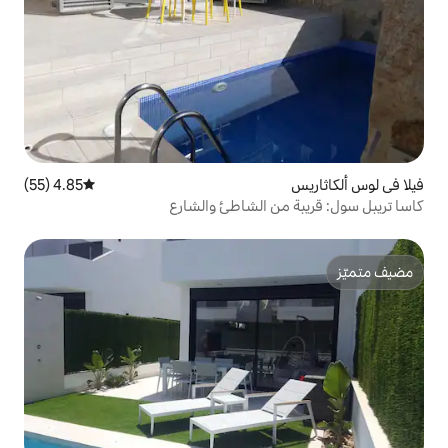
4.85 (55)
متوسط التقييم 4.85 من 5، 55 مراجعات
 الشاطئ والشارع