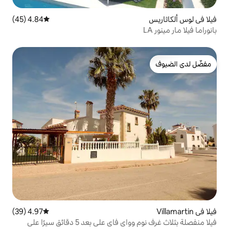
4.84 (45)
متوسط التقييم 4.84 من 5، 45 مراجعات
4.97 (39)
متوسط التقييم 4.97 من 5، 39 مراجعات
فيلا منفصلة بثلاث غرف نوم وواي فاي على بعد 5 دقائق سيرًا على