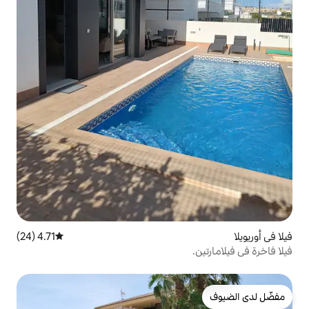
4.71 (24)
متوسط التقييم 4.71 من 5، 24 مراجعات