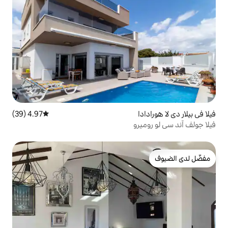
4.97 (39)
متوسط التقييم 4.97 من 5، 39 مراجعات
و