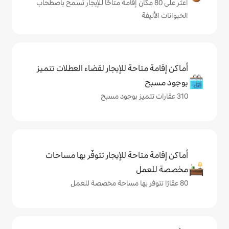
ى 80 مكان إقامة متاحًا للإيجار تسمح باصطحاب
حة للإيجار لقضاء العطلات تتميز
حة للإيجار تتوفّر بها مساحات