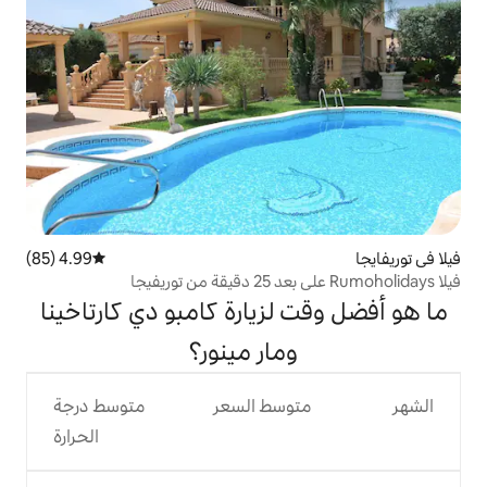
4.99 (85)
متوسط التقييم 4.99 من 5، 85 مراجعات
لزيارة كامبو دي كارتاخينا
مار مينور؟
وسط السعر
متوسط درجة
الحرارة