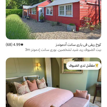
موندز
4.99 (68)
متوسط التقييم 4.99 من 5، 68 مراجعات
ن. بوري سانت إدمونز 3m
لدى الضيوف