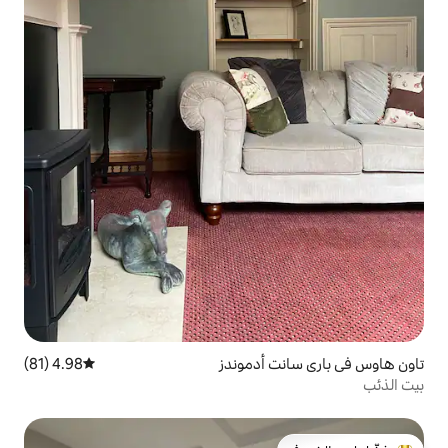
أدموندز
4.98 (81)
متوسط التقييم 4.98 من 5، 81 مراجعات