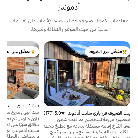
أدموندز
: حصلت هذه الإقامات على تقييمات
 الموقع والنظافة وغيرها.
ش
مفضّل لدى الضيوف
ش
لدى الضيوف
من أبرز البيوت المفضّلة لدى الضيوف
ت
ع
و
م
ا
و
بيت في باري سانت أدموندز
4.95 (19)
متوسط التقييم 4.95 من 5، 19 مراجعات
م
بيت أنيق ومريح مع تكييف هواء على بعد 5
 أدموند
5.0 (177)
متوسط التقييم 5.0 من 5، 177 مراجعات
دقائق من مركز بوري.
تاون هاوس تم تجديده بشكل جميل على بعد 5
مع نقطة شحن
ا
دقائق سيرًا على الأقدام فقط من وسط بوري
ا
 مريحة مع مطبخ مجهز
سانت إدموندز، مع متاجر البوتيك المستقلة
مع سرير سوبر كينج
والمقاهي والمطاعم. يلتقي التصميم عالي
 مع مرحاض إضافي.