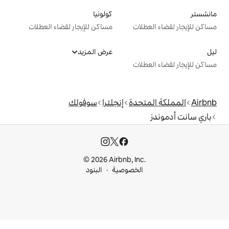
كولونيا
ت
مساكن للإيجار لقضاء العطلات
عرض المزيد
ت
دة
إنجلترا
سوفولك
© 2026 Airbnb, I
خصوصية
البنود