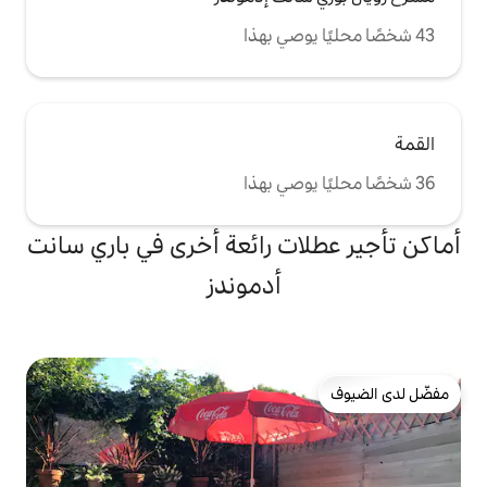
ت رائعة أخرى في باري سانت
أدموندز