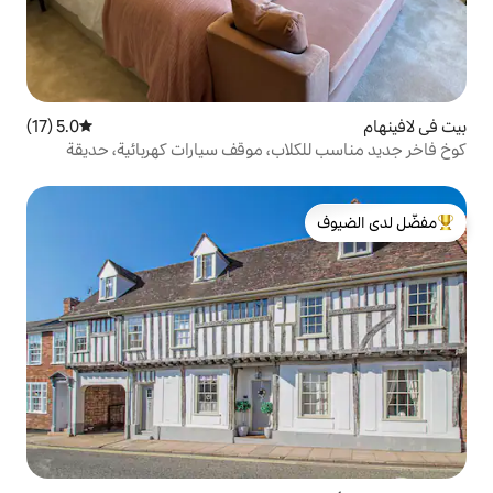
5.0 (17)
متوسط التقييم 5.0 من 5، 17 مراجعات
لاب، موقف سيارات كهربائية، حديقة
لدى الضيوف