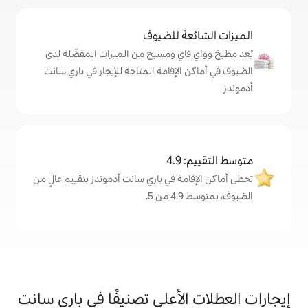
ة للضيوف
اي ومسبح من الميزات المفضّلة لدى
لإقامة المتاحة للإيجار في باري سانت
4
ة في باري سانت أدموندز بتقييم عالٍ من
.
لأعلى تصنيفًا في باري سانت