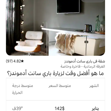
ز
4.82 (97)
متوسط التقييم 4.82 من 5، 97 مراجعات
خاصة
زيارة باري سانت أدموندز؟
وسط السعر
متوسط درجة
الحرارة
$‏142
39°ف