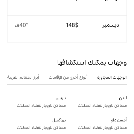
$‏148
40°ف
تكشافها
ع أخرى من الإقامات
أبرز المعالم القريبة
باريس
ت
مساكن للإيجار لقضاء العطلات
بروكسل
ت
مساكن للإيجار لقضاء العطلات