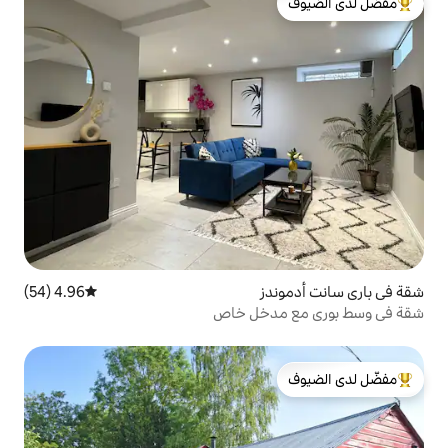
لدى الضيوف
ز
4.96 (54)
متوسط التقييم 4.96 من 5، 54 مراجعات
دخل خاص
لدى الضيوف