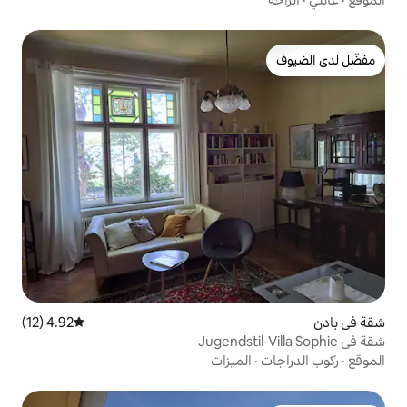
4.92 (12)
متوسط التقييم 4.92 من 5، 12 مراجعات
لميزات