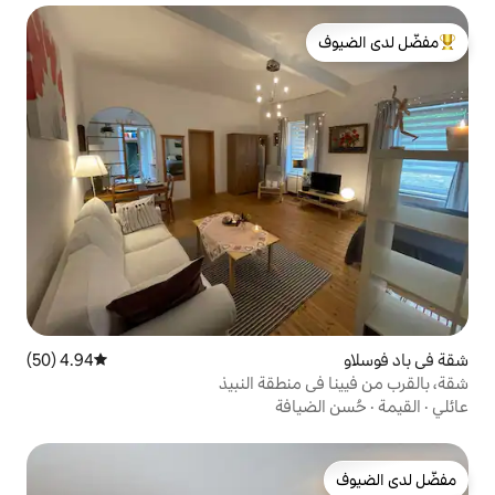
لدى الضيوف
4.94 (50)
متوسط التقييم 4.94 من 5، 50 مراجعات
نطقة النبيذ
افة