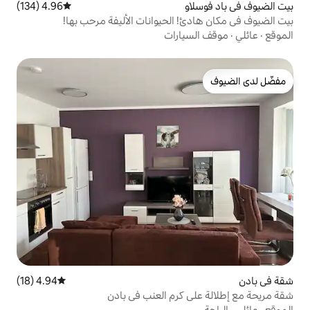
4.96 (134)
متوسط التقييم 4.96 من 5، 134 مراجعات
 الحيوانات الأليفة مرحب بها!
ارات
4.94 (18)
متوسط التقييم 4.94 من 5، 18 مراجعات
كرم العنب في بادن