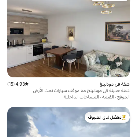
4.93 (15)
متوسط التقييم 4.93 من 5، 15 مراجعات
ع موقف سيارات تحت الأرض
 الداخلية
لدى الضيوف