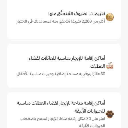
المُتحقَّق منها
يجار مناسبة للعائلات لقضاء
حة للإيجار لقضاء العطلات مناسبة
ة
ى 30 مكان إقامة متاحًا للإيجار تسمح باصطحاب