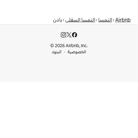
ا السفلى
بادن
© 2026 Airbnb, I
خصوصية
البنود