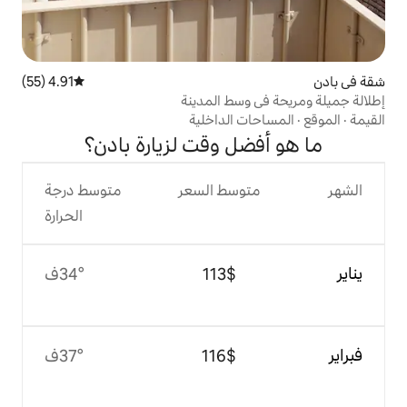
4.91 (55)
متوسط التقييم 4.91 من 5، 55 مراجعات
وسط المدينة
 الداخلية
ل وقت لزيارة بادن؟
وسط السعر
متوسط درجة
الحرارة
$‏113
34°ف
$‏116
37°ف