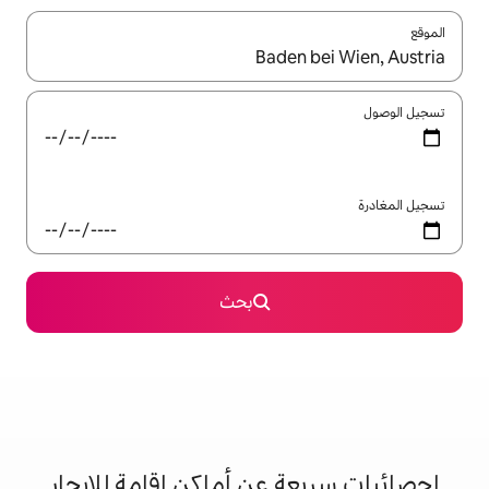
ل باستخدام السهمين لأعلى ولأسفل أو استكشف عن طريق اللمس أو السحب.
بحث
 عن أماكن إقامة للإيجار