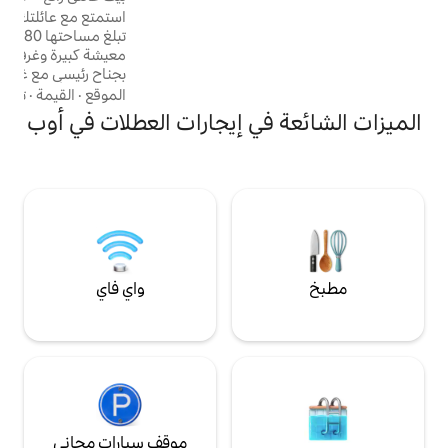
استمتع مع عائلتك في هذه الفيلا الساحرة التي
الأجراس الامتناع عن
تبلغ مساحتها 180 مترًا مربعًا، وتحتوي على غرفة
معيشة كبيرة وغرفة طعام ومطبخ كبير مجهز
بجناح رئيسي مع غرفة ملابس كبيرة، وكل ذلك
على قطعة أرض تبلغ مساحتها 704 مترًا مربعًا
الموقع
·
القيمة
·
تسجيل المغادرة
مع مسبح خارجي بطول 9.50 مترًا وعرض 4
في إيجارات العطلات في أوب
أمتار. هذا المنزل سوف يسمح لك بالاجتماع مع
العائلة، ومشاركة لحظات رائعة. يقع المنزل على
بعد 10 دقائق من متاجر مصنع ماك آرثر جلين،
مارك أفينيو وعلى بعد 5 دقائق بالسيارة من وسط
مدينة تروا التاريخية. 30 دقيقة من نيجولاند.
واي فاي
موقف سيارات مجاني