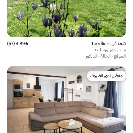
4.89 (57)
متوسط التقييم 4.89 من 5، 57 مراجعات