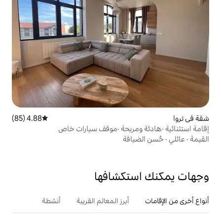
4.88 (85)
متوسط التقييم 4.88 من 5، 85 مراجعات
ومريحة ·موقف سيارات خاص
افة
تكشافها
أبرز المعالم القريبة
أنشطة