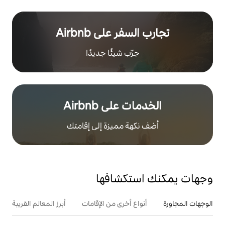
ر على Airbnb
رِّب شيئًا جديدًا
على Airbnb
هة مميزة إلى إقامتك
تكشافها
ع أخرى من الإقامات
أبرز المعالم القريبة
أنشطة