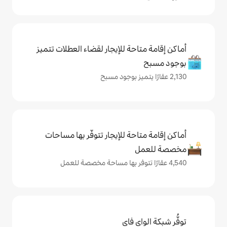
حة للإيجار لقضاء العطلات تتميز
حة للإيجار تتوفّر بها مساحات
ي فاي