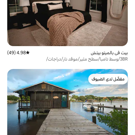
4.98 (49)
متوسط التقييم 4.98 من 5، 49 مراجعات