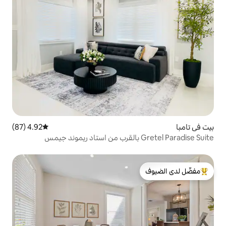
4.92 (87)
متوسط التقييم 4.92 من 5، 87 مراجعات
لدى الضيوف