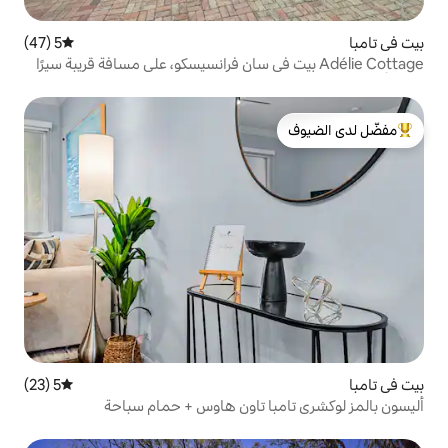
5 (47)
متوسط التقييم 5 من 5، 47 مراجعات
Adél بيت في سان فرانسيسكو، على مسافة قريبة سيرًا
لدى الضيوف
5 (23)
متوسط التقييم 5 من 5، 23 مراجعات
با تاون هاوس + حمام سباحة