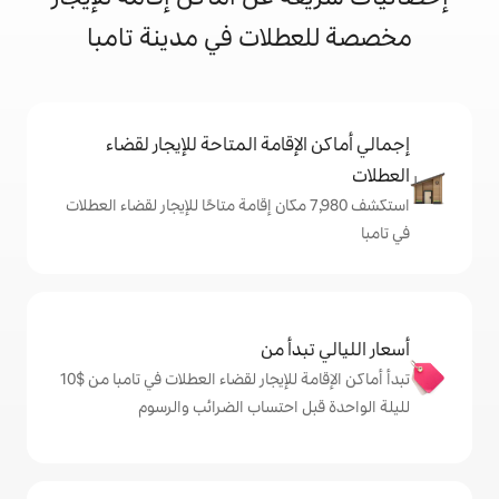
لات في مدينة تامبا
إقامة المتاحة للإيجار لقضاء
تكشف 7,980 مكان إقامة متاحًا للإيجار لقضاء العطلات
دأ من
تبدأ أماكن الإقامة للإيجار لقضاء العطلات في تامبا من $‏10
ل احتساب الضرائب والرسوم