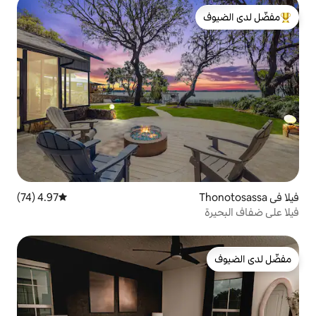
لدى الضيوف
4.97 (74)
متوسط التقييم 4.97 من 5، 74 مراجعات