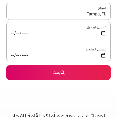
ل باستخدام السهمين لأعلى ولأسفل أو استكشف عن طريق اللمس أو السحب.
بحث
 عن أماكن إقامة للإيجار