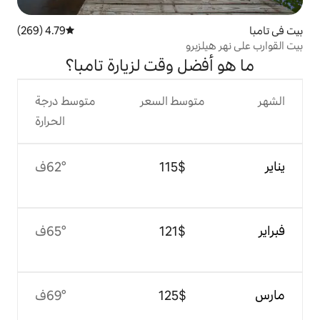
4.79 (269)
متوسط التقييم 4.79 من 5، 269 مراجعات
و
ل وقت لزيارة تامبا؟
وسط السعر
متوسط درجة
الحرارة
$‏115
62°ف
$‏121
65°ف
$‏125
69°ف