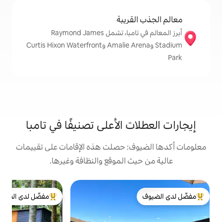
قريبة
أبرز المعالم في تامبا، تشمل Raymond James
Stadium وAmalie Arena وCurtis Hixon Waterfront
 الأعلى تصنيفًا في تامبا
: حصلت هذه الإقامات على تقييمات
 الموقع والنظافة وغيرها.
ب
مفضّل لدى الضيوف
"
لدى الضيوف
من أبرز البيوت المفضّلة لدى الضيوف
ج
و
خ