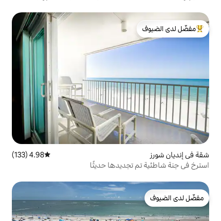
لدى الضيوف
4.98 (133)
متوسط التقييم 4.98 من 5، 133 مراجعات
جديدها حديثًا