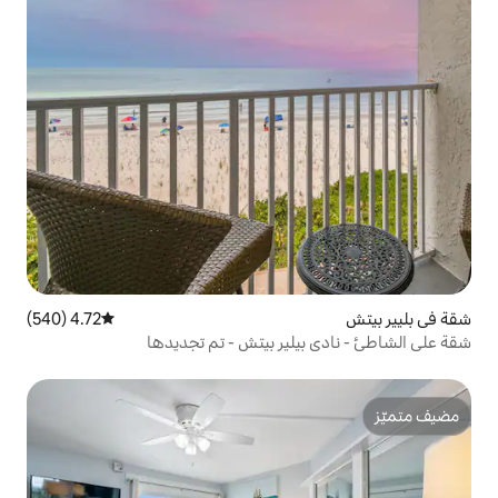
4.72 (540)
متوسط التقييم 4.72 من 5، 540 مراجعات
لير بيتش - تم تجديدها