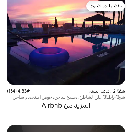
4.83 (154)
متوسط التقييم 4.83 من 5، 154 مراجعات
طئ، مسبح ساخن، حوض استحمام ساخن
 من Airbnb