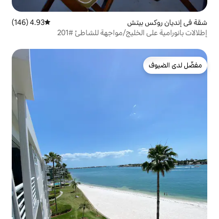
ش
4.93 (146)
متوسط التقييم 4.93 من 5، 146 مراجعات
يج/مواجهة للشاطئ #201