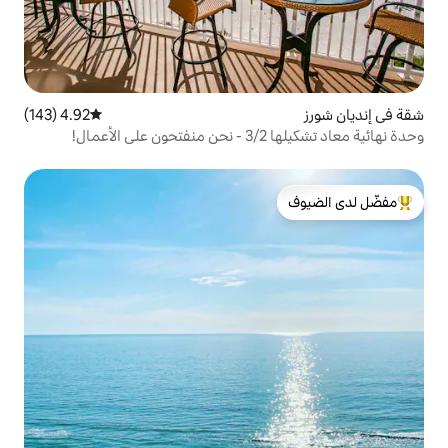
4.92 (143)
متوسط التقييم 4.92 من 5، 143 مراجعات
!
لدى الضيوف