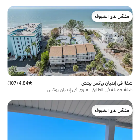
ش
4.84 (107)
متوسط التقييم 4.84 من 5، 107 مراجعات
لوي في إنديان روكس