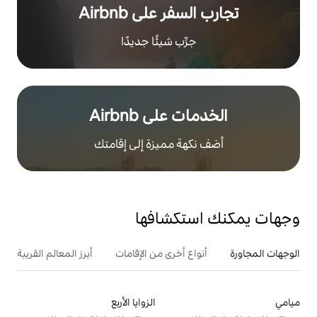
ر على Airbnb
رِّب شيئًا جديدًا
على Airbnb
هة مميزة إلى إقامتك
تكشافها
ع أخرى من الإقامات
أبرز المعالم القريبة
أنشطة
الزوايا الأربع