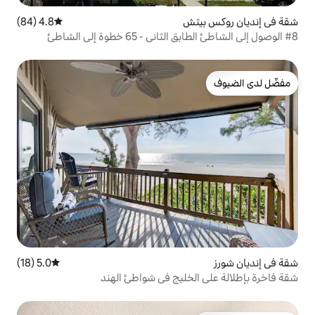
ش
4.8 (84)
متوسط التقييم 4.8 من 5، 84 مراجعات
5.0 (18)
متوسط التقييم 5.0 من 5، 18 مراجعات
خليج في شواطئ الهند