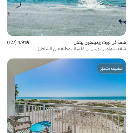
يتش
4.91 (127)
متوسط التقييم 4.91 من 5، 127 مراجعات
ساند مطلة على الشاطئ