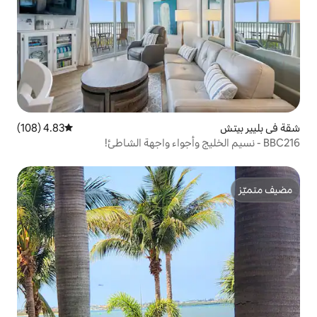
4.83 (108)
متوسط التقييم 4.83 من 5، 108 مراجعات