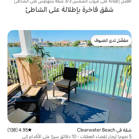
 على الشاطئ
بإطلالة على الشاطئ
4.95 (138)
متوسط التقييم 4.95 من 5، 138 مراجعات
5 نجوم! إيجار لقضاء العطلات - 10 دقائق سيرًا على الأقدام إلى