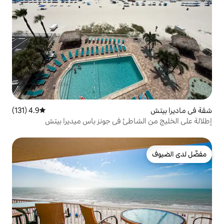
4.9 (131)
متوسط التقييم 4.9 من 5، 131 مراجعات
اطئ في جونز باس ميديرا بيتش