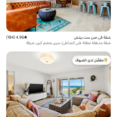
4.96 (184)
متوسط التقييم 4.96 من 5، 184 مراجعات
طئ، سرير بحجم كبير، شرفة
لدى الضيوف