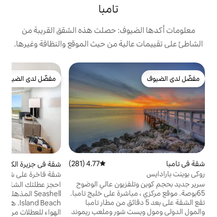
تامبا
وف: حصلت هذه الشقق القريبة من
لية من حيث الموقع والنظافة وغيرها.
ش
مفضّل لدى الضيوف
مفضّل لدى الضيوف
س
ا
ط
م
ا
ا
ك
ب
و
4.77 (281)
متوسط التقييم 4.77 من 5، 281 مراجعات
شقة في جزيرة الكنز
4.9 (110)
متوسط التقييم 4.9 من 5، 110 مراجعا
ك
شقة فاخرة على شاطئ المحيط مع مسبح
فزيون عالي الوضوح
احجز عطلتك الشاطئية القادمة في شقة
ا
اشرة على خليج تامبا.
Seashell المذهلة في مجتمع Treasure
و
 على بعد 5 دقائق من مطار تامبا
Island Beach. هذا الإيجار العصري والمتجدد
ت شور وملعب ريموند
الهواء للعطلات من غرفتي نوم وحمامين هو