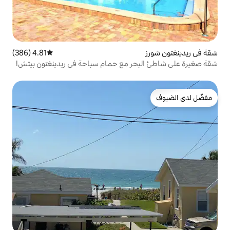
4.81 (386)
متوسط التقييم 4.81 من 5، 386 مراجعات
ر مع حمام سباحة في ريدينغتون بيتش!