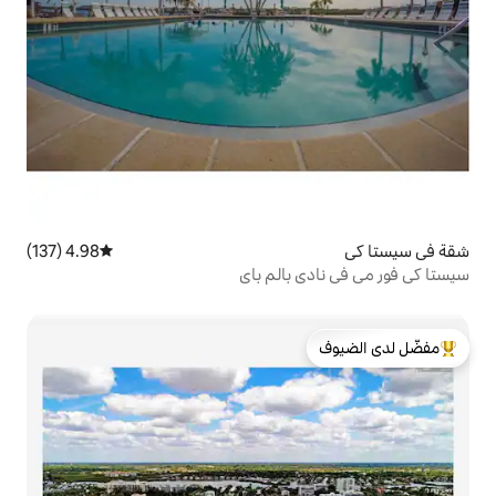
4.98 (137)
متوسط التقييم 4.98 من 5، 137 مراجعات
بالم باي
لدى الضيوف