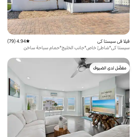
4.94 (79)
متوسط التقييم 4.94 من 5، 79 مراجعات
نب الخليج*حمام سباحة ساخن