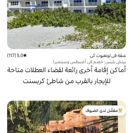
5.0 (117)
متوسط التقييم 5.0 من 5، 117 مراجعات
سطس وسبتمبر!
 رائعة لقضاء العطلات متاحة
لقرب من شاطئ كريسنت
لدى الضيوف