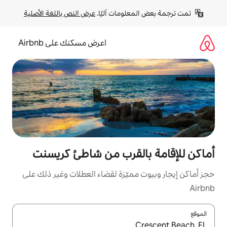
لومات آليًا. 
عرض النص باللغة الأصلية
اعرض مسكنك على Airbnb
القرب من شاطئ كريسنت
مميّزة لقضاء العطلات وغير ذلك على
ل باستخدام السهمين لأعلى ولأسفل أو استكشف عن طريق اللمس أو السحب.