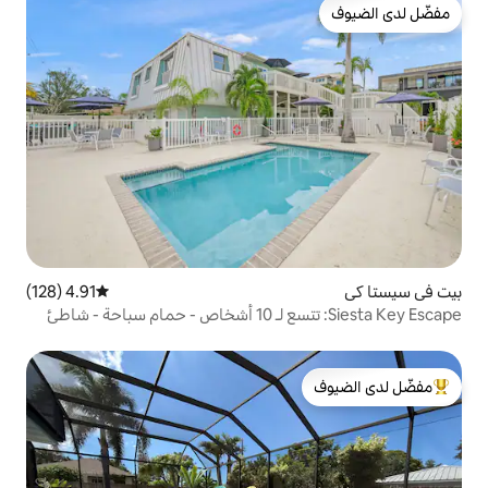
4.91 (128)
متوسط التقييم 4.91 من 5، 128 مراجعات
Siesta Key Escape: تتسع لـ 10 أشخاص - حمام سباحة - شاطئ
لدى الضيوف