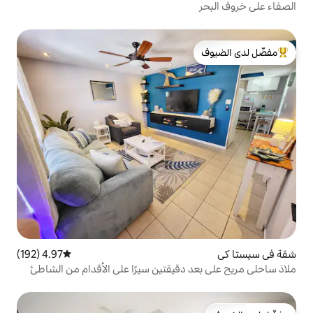
لدى الضيوف
4.97 (192)
متوسط التقييم 4.97 من 5، 192 مراجعات
دقيقتين سيرًا على الأقدام من الشاطئ