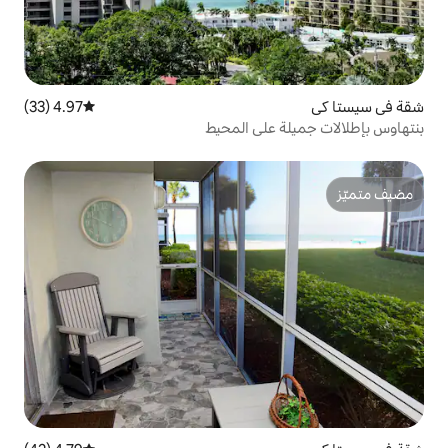
4.97 (33)
متوسط التقييم 4.97 من 5، 33 مراجعات
على المحيط