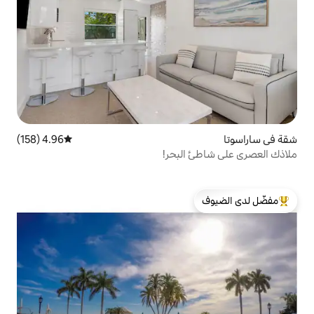
4.96 (158)
متوسط التقييم 4.96 من 5، 158 مراجعات
لبحر!
لدى الضيوف