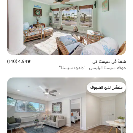
4.94 (140)
متوسط التقييم 4.94 من 5، 140 مراجعات
دوء سيستا"