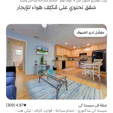
ى مُكيّف هواء للإيجار
4.87 (309)
متوسط التقييم 4.87 من 5، 309 مراجعات
 سباحة - قوارب كاياك - تيكي هت -