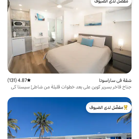
4.87 (131)
متوسط التقييم 4.87 من 5، 131 مراجعات
ى بعد خطوات قليلة من شاطئ سيستا كي
لدى الضيوف