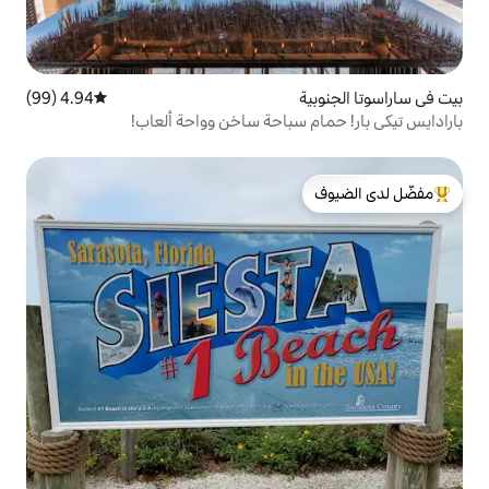
4.94 (99)
متوسط التقييم 4.94 من 5، 99 مراجعات
سباحة ساخن وواحة ألعاب!
لدى الضيوف