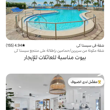
4.94 (155)
متوسط التقييم 4.94 من 5، 155 مراجعات
امين بإطلالة على منتجع سيستا كي
بة للعائلات للإيجار
لدى الضيوف