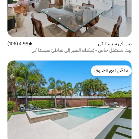
4.99 (106)
متوسط التقييم 4.99 من 5، 106 مراجعات
 السير إلى شاطئ سيستا كي