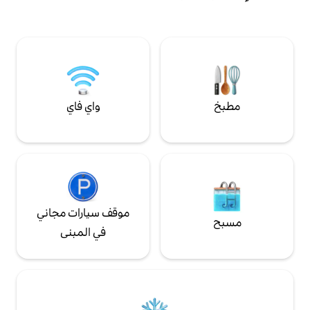
وداكويري ديك وغيرها الكثير. تشمل معدات
تلفزيون ذكية • فناء
الشاطئ عربة وكرسيين ومبرد صغير ومناشف
ة المعدنية في
الشاطئ. دراجتان متاحتان للاستئجار (40 لكل
دراجة) سرير كينج بيوتي ريست سرير أريكة أسود
وسرير كوين.
واي فاي
موقف سيارات مجاني
في المبنى