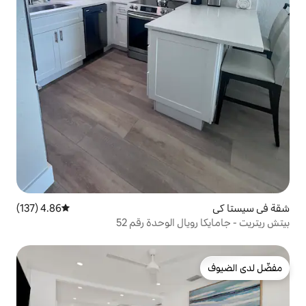
4.86 (137)
متوسط التقييم 4.86 من 5، 137 مراجعات
 الوحدة رقم 52