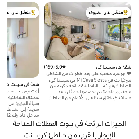
ش
مفضّل لدى الضيوف
ش
لدى الضيوف
من أبرز البيوت المفضّلة لدى الضيوف
س
ح
و
ع
ب
ب
م
ا
ع
5.0 (169)
متوسط التقييم 5.0 من 5، 169 مراجعات
ا
د خطوات من الشاطئ
و
مرحبًا بك في Mi Casa Siesta في سيستا كي،
ا
شقة في سيستا كي
4.85 (426)
متوسط التقييم 4.85 من 5، 426 مراجعات
لبلاد! شقة رائعة مكونة من
و
[مشمس في سيستا] سرير كينج + 5 دقائق سيرًا
 حديثًا وتبعد
ا
على الأقدام إلى الشاطئ
عطلتك الشاطئية المريحة في انتظارك! استمتع
على الأقدام عن الشاطئ
بحياة الجزيرة من شقة تم تجديدها حديثًا. نزهة
روب الشمس المذهل.
سريعة إلى الشاطئ رقم 1 في الولايات المتحدة.
ارات وتأجير قوارب
مدخل عام رقم 12 (5 دقائق سيرًا على الأقدام) أو
 وأكثر من ذلك بكثير!
استقل العربة المجانية إلى شاطئ سيستا
يجارات شهرية متاحة.
 في بيوت العطلات المتاحة
والقرية. لا يمكن التغلب على هذا الموقع...
ثة: • غرفة معيشة
يمكنك الوصول سيرًا على الأقدام إلى نادي
خ من الكوارتز • مرتبة
لقرب من شاطئ كريسنت
كريسنت وكابتن كيرتس وسوق بيج ووتر فيش
ئ • واي فاي •