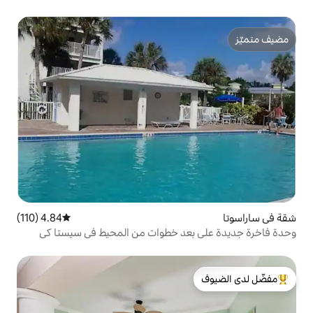
4.84 (110)
متوسط التقييم 4.84 من 5، 110 مراجعات
عد خطوات من المحيط في سيستا كي
لدى الضيوف