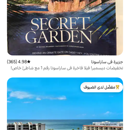
4.98 (365)
متوسط التقييم 4.98 من 5، 365 مراجعات
راسوتا رقم 1 مع شاطئ خاص!
لدى الضيوف