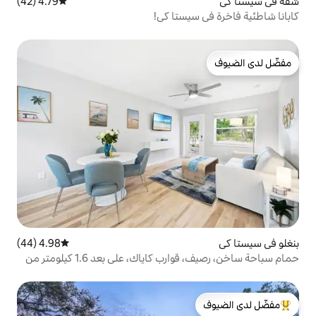
4.79 (42)
متوسط التقييم 4.79 من 5، 42 مراجعات
يستا كي!
4.98 (44)
متوسط التقييم 4.98 من 5، 44 مراجعات
حمام سباحة ساخن، رصيف، قوارب كاياك، على بعد 1.6 كيلومتر من
لدى الضيوف