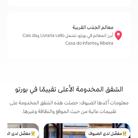
قريبة
أبرز المعالم في بورتو، تشمل Livraria Lello وCais da
 الأعلى تقييمًا في بورتو
ف: حصلت هذه الشقق المخدومة على
 حيث الموقع والنظافة وغيرها.
ش
مفضّل لدى الضيوف
ش
لدى الضيوف
من أبرز البيوت المفضّلة لدى الضيوف