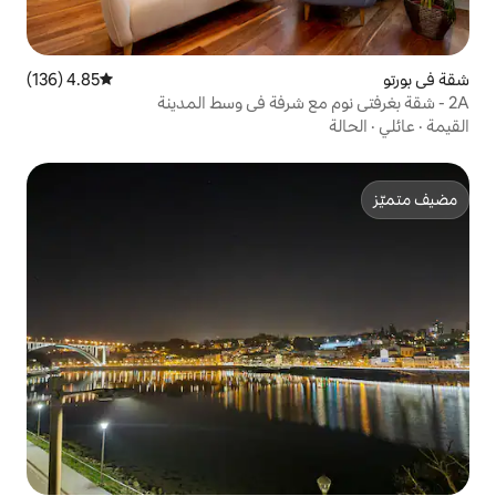
4.85 (136)
متوسط التقييم 4.85 من 5، 136 مراجعات