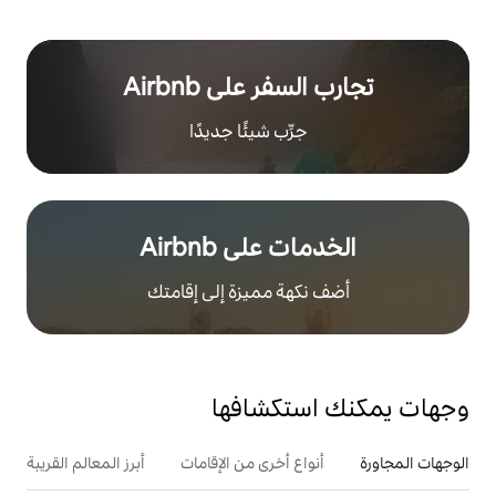
ر على Airbnb
رِّب شيئًا جديدًا
على Airbnb
هة مميزة إلى إقامتك
تكشافها
ع أخرى من الإقامات
أبرز المعالم القريبة
أنشطة