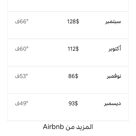
$‏128
66°ف
$‏112
60°ف
$‏86
53°ف
$‏93
49°ف
 من Airbnb