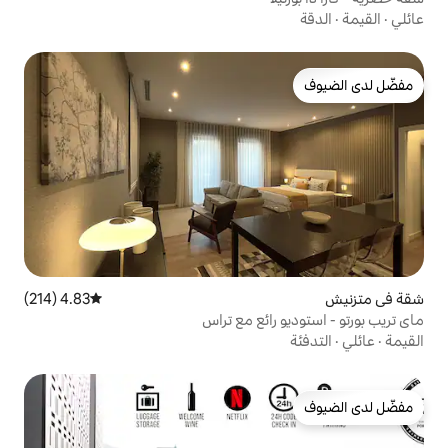
4.83 (214)
متوسط التقييم 4.83 من 5، 214 مراجعات
ائع مع تراس