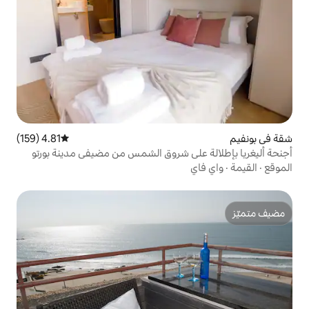
4.81 (159)
متوسط التقييم 4.81 من 5، 159 مراجعات
لى شروق الشمس من مضيفي مدينة بورتو