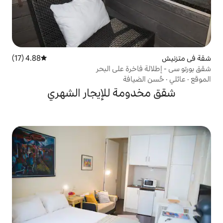
4.88 (17)
متوسط التقييم 4.88 من 5، 17 مراجعات
رة على البحر
افة
مة للإيجار الشهري