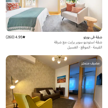
4.95 (260)
متوسط التقييم 4.95 من 5، 260 مراجعات
مع شرفة