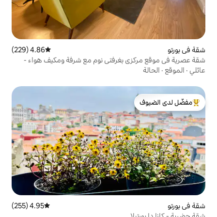
4.86 (229)
متوسط التقييم 4.86 من 5، 229 مراجعات
 بغرفتي نوم مع شرفة ومكيف هواء -
لدى الضيوف
4.95 (255)
متوسط التقييم 4.95 من 5، 255 مراجعات