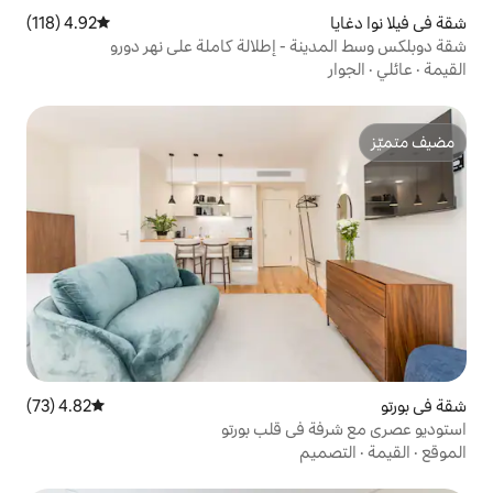
4.92 (118)
متوسط التقييم 4.92 من 5، 118 مراجعات
 إطلالة كاملة على نهر دورو
4.82 (73)
متوسط التقييم 4.82 من 5، 73 مراجعات
 قلب بورتو