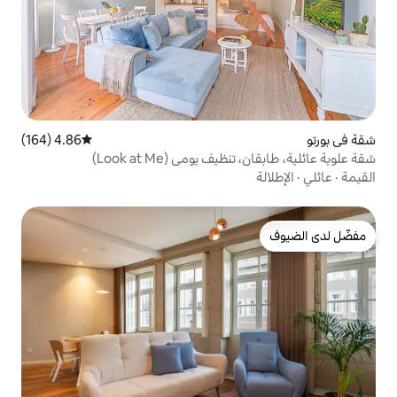
4.86 (164)
متوسط التقييم 4.86 من 5، 164 مراجعات
يومي (Look at Me)