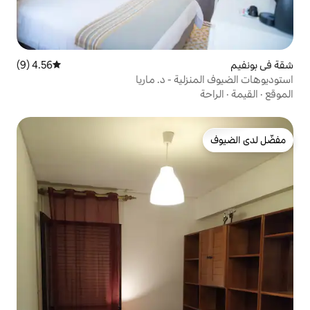
4.56 (9)
متوسط التقييم 4.56 من 5، 9 مراجعات
ة - د. ماريا