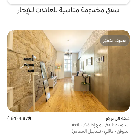
اسبة للعائلات للإيجار
4.87 (184)
متوسط التقييم 4.87 من 5، 184 مراجعات
 رائعة
غادرة