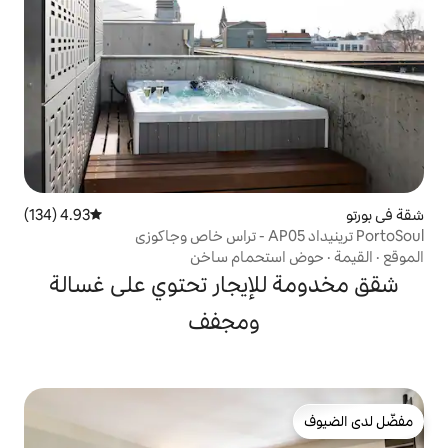
4.93 (134)
متوسط التقييم 4.93 من 5، 134 مراجعات
حمام ساخن
إيجار تحتوي على غسالة
ومجفف