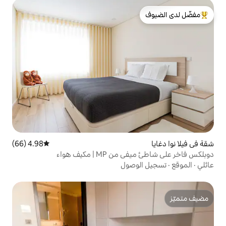
لدى الضيوف
4.98 (66)
متوسط التقييم 4.98 من 5، 66 مراجعات
 | مكيف هواء
وصول