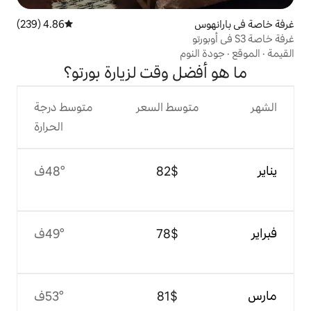
4.86 (239)
متوسط التقييم 4.86 من 5، 239 مراجعات
وم
ل وقت لزيارة بورتو؟
وسط السعر
متوسط درجة
الحرارة
$‏82
48°ف
$‏78
49°ف
$‏81
53°ف