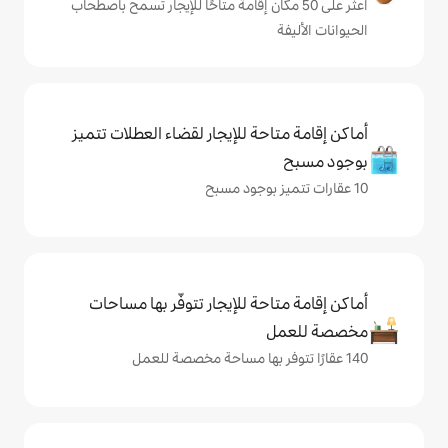
ى 50 مكان إقامة متاحًا للإيجار تسمح باصطحاب
حة للإيجار لقضاء العطلات تتميز
حة للإيجار تتوفّر بها مساحات