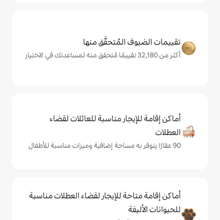
المُتحقَّق منها
يجار مناسبة للعائلات لقضاء
حة للإيجار لقضاء العطلات مناسبة
ة